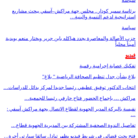
سياسة
برئاسة سمير كودار.. مجلس جهة مراكش–آسفي يبحث مشاريع
استراتيجية لدعم التنمية والبنية…
سياسة
حزب الأصالة والمعاصرة يجدد هياكله بابن جرير ويختار منعم بويدية
أميناً محلياً
فيديو
تفكيك عصابة إجرامية رقمية
بلاغ بشأن جدل تنظيم الصحافة الرياضية ” بلاغ”
انتخاب الدكتور توفيق عطيفي رئيسا جديدا لمركز بدائل للدراسات…
مراكش … بإجماع الحضور فتاح حارفي رئيسا للجمعية…
نفيسة بالبركة المدير الجهوية لقطاع الاتصال بجهة مراكش آسفي :
…
تفاصيل الندوة الصحفية المشتركة بين المديرية الجهوية قطاع…
فتح بحث قضائي في شريط فيديو يظهر تبادل سائقا سيارتي أجرة…