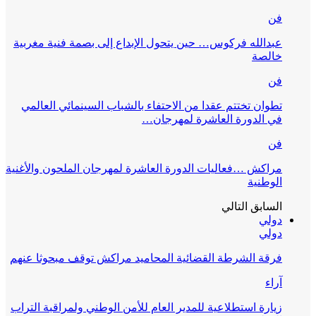
فن
عبدالله فركوس… حين يتحول الإبداع إلى بصمة فنية مغربية
خالصة
فن
تطوان تختتم عقدا من الاحتفاء بالشباب السينمائي العالمي
في الدورة العاشرة لمهرجان…
فن
مراكش …فعاليات الدورة العاشرة لمهرجان الملحون والأغنية
الوطنية
السابق
التالي
دولي
دولي
فرقة الشرطة القضائية المحاميد مراكش توقف مبحوثا عنهم
آراء
زيارة استطلاعية للمدير العام للأمن الوطني ولمراقبة التراب