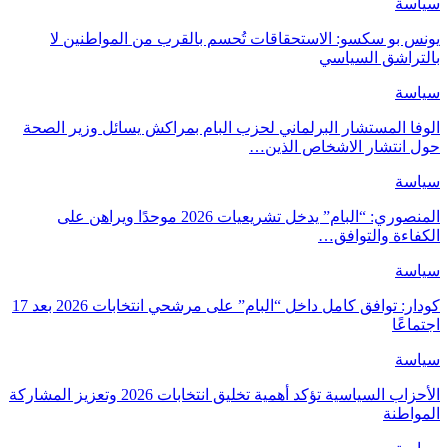
سياسة
يونس بو سكسو: الاستحقاقات تُحسم بالقرب من المواطنين لا
بالتراشق السياسي
سياسة
الوفا المستشار البرلماني لحزب البام بمراكش يسائل وزير الصحة
حول انتشار الاشخاص الذين…
سياسة
المنصوري: “البام” يدخل تشريعيات 2026 موحدًا ويراهن على
الكفاءة والتوافق…
سياسة
كودار: توافق كامل داخل “البام” على مرشحي انتخابات 2026 بعد 17
اجتماعًا
سياسة
الأحزاب السياسية تؤكد أهمية تخليق انتخابات 2026 وتعزيز المشاركة
المواطنة