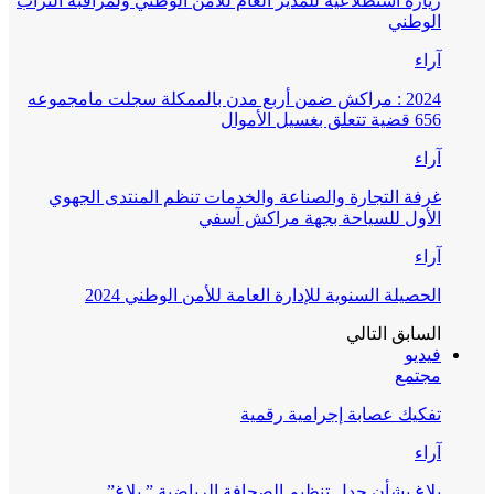
زيارة استطلاعية للمدير العام للأمن الوطني ولمراقبة التراب
الوطني
آراء
2024 : مراكش ضمن أربع مدن بالممكلة سجلت مامجموعه
656 قضية تتعلق بغسيل الأموال
آراء
غرفة التجارة والصناعة والخدمات تنظم المنتدى الجهوي
الأول للسياحة بجهة مراكش آسفي
آراء
الحصيلة السنوية للإدارة العامة للأمن الوطني 2024
السابق
التالي
فيديو
مجتمع
تفكيك عصابة إجرامية رقمية
آراء
بلاغ بشأن جدل تنظيم الصحافة الرياضية ” بلاغ”