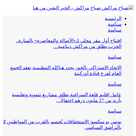
صباح مراكش - الخبر اليقين من هنا
الرئيسية
سياسة
سياسة
افتتاح أول مقر محلي لـ«الأصالة والمعاصرة» بالمنارة..
الحزب يطلق من مراكش دينامية…
سياسة
الاتحاد الاشتراكي بالحوز يجدد هياكله التنظيمية بعقد الجمع
العام لفرع قيادة أوزكيتة
سياسة
عامل إقليم قلعة السراغنة يطلق مشاريع تنموية وتعليمية
بأزيد من 27 مليون درهم احتفاءً…
سياسة
يونس بو سكسو: الاستحقاقات تُحسم بالقرب من المواطنين لا
بالتراشق السياسي