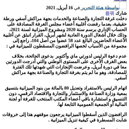
بواسطة
هيئة التحرير
في
16 أبريل, 2021
شارك
دخلت غرفة التجارة والصناعة والخدمات بجهة مراكش آسفي ورطة
حقيقية، بعدما رفضت أغلبية أعضاء مجلس الغرفة المصادقة على
الحساب الإداري برسم سنة 2020 ومشروع الميزانية لسنة 2021،
وذلك خلال أشغال الدورة العادية لشهر أبريل، القرار انبثق عن أغلبية
الأعضاء الحاضرين البالغ عدد 58 عضوا من أصل 104، راجع إلى
مجموعة من الأسباب لخصها الرافضون المسقطون للميزانية في :
عدم دعوة الرئيس لدورتي ماي وأكتوبر بدعوى الجائحة، بخلاف
بعض الغرف الأخرى على المستوى الوطني والتي أدرجت الدورتين
معا في دورة أبريل، وعرضت الإنجازات التي شهدتها تلك الفترة
للمصادقة، وهو ما لم يتم بغرفة التجارة والصناعة بجهة مراكش
آسفي.
اتهام الرئيس بالاستفراد وتعديل 80 بالمائة من بنود الميزانية بتنسيق
بمعية وزارة الصناعة والاستثمار والتجارة والاقتصاد الرقمي، دون
التنسيق و استشارة باقي أعضاء المكتب المنتخب للغرفة أو لجنة
المالية أو الجمعية العمومية التابعة لها.
الرافضون الذين أسقطوا الميزانية يرجعون موقفهم هذا إلى خروقات
شابت المسطرة في كيفية تنزيل الميزانية .