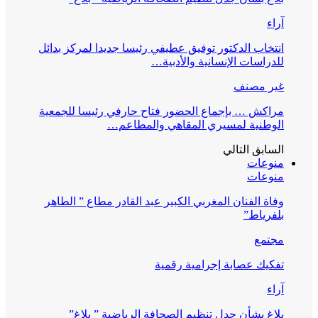
آراء
انتخاب الدكتور توفيق عطيفي رئيسا جديدا لمركز بدائل
للدراسات الإنسانية والأدبية…
غير مصنف
مراكش … بإجماع الحضور فتاح حارفي رئيسا للجمعية
الوطنية لمسيري المقاهي والمطاعم…
السابق
التالي
منوعات
منوعات
وفاة الفنان المغربي الكبير عبد القادر مطاع ” الطاهر
بلفرياط”
مجتمع
تفكيك عصابة إجرامية رقمية
آراء
بلاغ بشأن جدل تنظيم الصحافة الرياضية ” بلاغ”