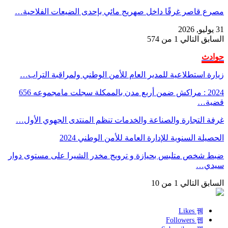
مصرع قاصر غرقًا داخل صهريج مائي بإحدى الضيعات الفلاحية…
31 يوليو, 2026
السابق
التالي
1 من 574
حوادث
زيارة استطلاعية للمدير العام للأمن الوطني ولمراقبة التراب…
2024 : مراكش ضمن أربع مدن بالممكلة سجلت مامجموعه 656
قضية…
غرفة التجارة والصناعة والخدمات تنظم المنتدى الجهوي الأول…
الحصيلة السنوية للإدارة العامة للأمن الوطني 2024
ضبط شخص متلبس بحيازة و ترويج مخدر الشيرا على مستوى دوار
سيدي…
السابق
التالي
1 من 10
Likes
Followers