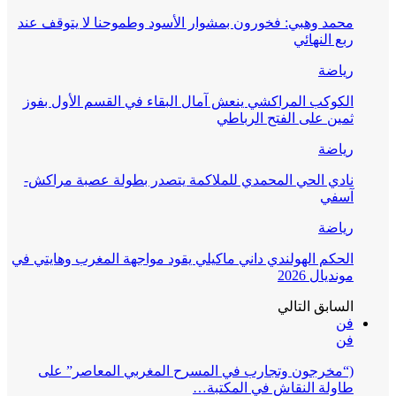
محمد وهبي: فخورون بمشوار الأسود وطموحنا لا يتوقف عند
ربع النهائي
رياضة
الكوكب المراكشي ينعش آمال البقاء في القسم الأول بفوز
ثمين على الفتح الرباطي
رياضة
نادي الحي المحمدي للملاكمة يتصدر بطولة عصبة مراكش-
آسفي
رياضة
الحكم الهولندي داني ماكيلي يقود مواجهة المغرب وهايتي في
مونديال 2026
السابق
التالي
فن
فن
(“مخرجون وتجارب في المسرح المغربي المعاصر” على
طاولة النقاش في المكتبة…