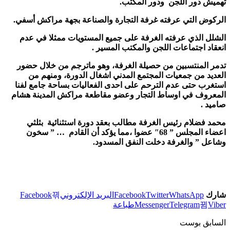
تهميش دور اللجن ودور المكتب.
الركوض التي عرفته غرفة التجارة والصناعة بجهة مراكش أسفي.
الشلل الذي عرفته الغرفة على جميع المستويات ممثلا في عدم
انعقاد اجتماعات اللجن والمكتب المسير .
تدمر المنتسبين من حصيلة الغرفة، وهو ماترجم من خلال حضور
العديد من جمعيات المجتمع المدني اشغال الدورة، ومنهم من
استغرب حتى عدم الترحم على احدى الفعاليات بساحة جامع لفنا
المعروف في اوساط التجار وعضو مقاطعة مراكش المدينة هشام
صاميد .
محمد فضلام رئيس الغرفة مطالب بعقد دورة استثنائية بثلثي
اعضاء المجلس ” 68″ عضوا ،مما يؤكد أن القادم … ” سخون
وشاعل ” والغرفة دخلت النفق المسدود.
شارك
WhatsApp
Twitter
Facebook
البريد الإلكتروني
Facebook
Viber
Telegram
Messenger
طباعة
السابق بوست