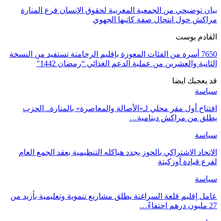
بيان توضيحي من الجمعية المغربية لحقوق الإنسان فرع المنارة
مراكش حول انتحال صفة كاتبها الجهوي
القادم بوست
7650 أسرة من الفئات المعوزة بإقليم الرحامنة تستفيد من النسخة
الثانية والعشرين من عملية الدعم الغذائي “رمضان 1442″
قد يعجبك ايضا
سياسة
افتتاح أول مقر محلي لـ«الأصالة والمعاصرة» بالمنارة.. الحزب
يطلق من مراكش دينامية…
سياسة
الاتحاد الاشتراكي بالحوز يجدد هياكله التنظيمية بعقد الجمع العام
لفرع قيادة أوزكيتة
سياسة
عامل إقليم قلعة السراغنة يطلق مشاريع تنموية وتعليمية بأزيد من
27 مليون درهم احتفاءً…