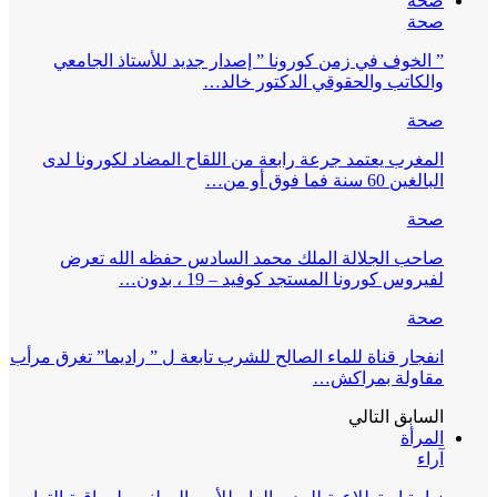
صحة
صحة
” الخوف في زمن كورونا ” إصدار جديد للأستاذ الجامعي
والكاتب والحقوقي الدكتور خالد…
صحة
المغرب يعتمد جرعة رابعة من اللقاح المضاد لكورونا لدى
البالغين 60 سنة فما فوق أو من…
صحة
صاحب الجلالة الملك محمد السادس حفظه الله تعرض
لفيروس كورونا المستجد كوفيد – 19 ، بدون…
صحة
انفجار قناة للماء الصالح للشرب تابعة ل ” راديما” تغرق مرأب
مقاولة بمراكش…
السابق
التالي
المرأة
آراء