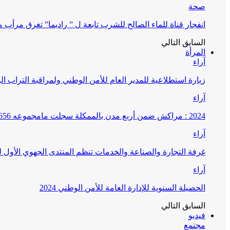
صحة
انفجار قناة للماء الصالح للشرب تابعة ل ” راديما” تغرق مرأ
السابق
التالي
المرأة
آراء
زيارة استطلاعية للمدير العام للأمن الوطني ولمراقبة التراب ا
آراء
2024 : مراكش ضمن أربع مدن بالممكلة سجلت مامجموعه 656 قضية تتعلق بغسيل الأموال
آراء
غرفة التجارة والصناعة والخدمات تنظم المنتدى الجهوي الأول
آراء
الحصيلة السنوية للإدارة العامة للأمن الوطني 2024
السابق
التالي
فيديو
مجتمع