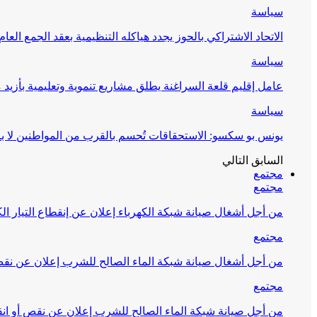
سياسة
الاتحاد الاشتراكي بالحوز يجدد هياكله التنظيمية بعقد الجمع العام
سياسة
عامل إقليم قلعة السراغنة يطلق مشاريع تنموية وتعليمية بأزيد من 27 مليون درهم احتف
سياسة
يونس بو سكسو: الاستحقاقات تُحسم بالقرب من المواطنين لا ب
السابق
التالي
مجتمع
مجتمع
من أجل أشغال صيانة شبكة الكهرباء إعلان عن إنقطاع التيار الك
مجتمع
من أجل أشغال صيانة شبكة الماء الصالح للشرب إعلان عن نقص 
مجتمع
من أجل صيانة شبكة الماء الصالح للشرب إعلان عن نقص أو انق