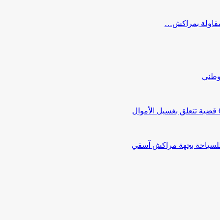
ب مقاولة بمراكش…
لوطني
 للسياحة بجهة مراكش آسفي