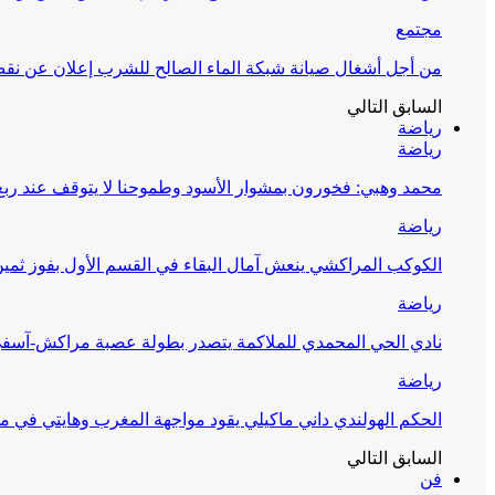
مجتمع
من أجل أشغال صيانة شبكة الماء الصالح للشرب إعلان عن نقص 
السابق
التالي
رياضة
رياضة
محمد وهبي: فخورون بمشوار الأسود وطموحنا لا يتوقف عند ربع 
رياضة
الكوكب المراكشي ينعش آمال البقاء في القسم الأول بفوز ثمين
رياضة
نادي الحي المحمدي للملاكمة يتصدر بطولة عصبة مراكش-آسف
رياضة
الحكم الهولندي داني ماكيلي يقود مواجهة المغرب وهايتي في مونديا
السابق
التالي
فن