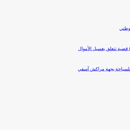
لوطني
 للسياحة بجهة مراكش آسفي