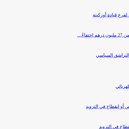
 لفرع قيادة أوزكيتة
اءً…
التراشق السياسي
هربائي
أو إنقطاع في التزويد
طاع في التزويد