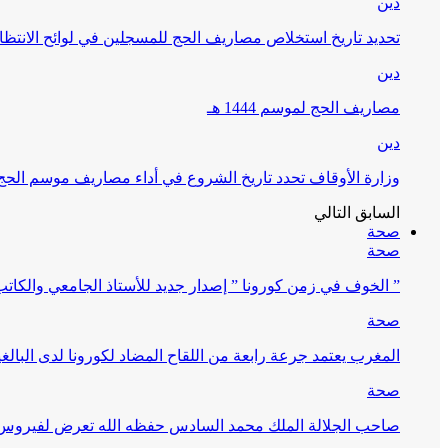
دين
تحديد تاريخ استخلاص مصاريف الحج للمسجلين في لوائح الانتظار (
دين
مصاريف الحج لموسم 1444 هـ
دين
وزارة الأوقاف تحدد تاريخ الشروع في أداء مصاريف موسم الحج لـ 4
السابق
التالي
صحة
صحة
” الخوف في زمن كورونا ” إصدار جديد للأستاذ الجامعي والكات
صحة
المغرب يعتمد جرعة رابعة من اللقاح المضاد لكورونا لدى البالغين 60 سنة فما فوق أو 
صحة
صاحب الجلالة الملك محمد السادس حفظه الله تعرض لفيروس كورونا ا