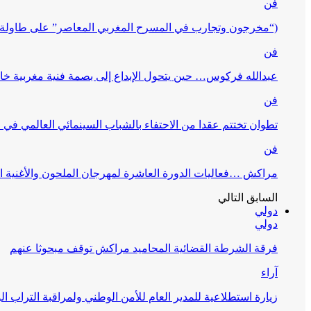
فن
(“مخرجون وتجارب في المسرح المغربي المعاصر” على طاولة 
فن
عبدالله فركوس… حين يتحول الإبداع إلى بصمة فنية مغربية خا
فن
تطوان تختتم عقدا من الاحتفاء بالشباب السينمائي العالمي في
فن
مراكش …فعاليات الدورة العاشرة لمهرجان الملحون والأغنية ا
السابق
التالي
دولي
دولي
فرقة الشرطة القضائية المحاميد مراكش توقف مبحوثا عنهم
آراء
زيارة استطلاعية للمدير العام للأمن الوطني ولمراقبة التراب ا