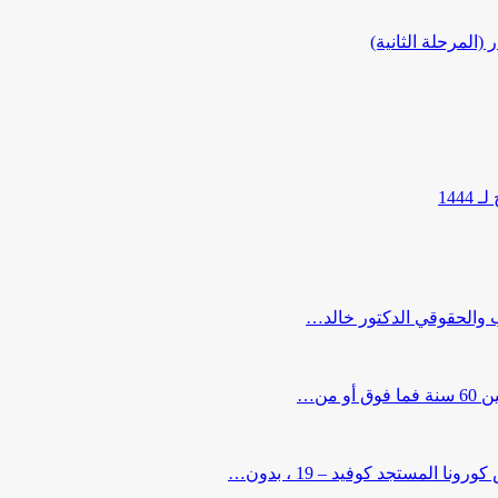
المرحلة الثانية)
144
ب والحقوقي الدكتور خالد…
من…
لمستجد كوفيد – 19 ، بدون…