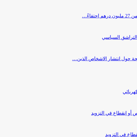
اءً…
التراشق السياسي
صحة حول انتشار الاشخاص الذين…
هربائي
أو إنقطاع في التزويد
طاع في التزويد