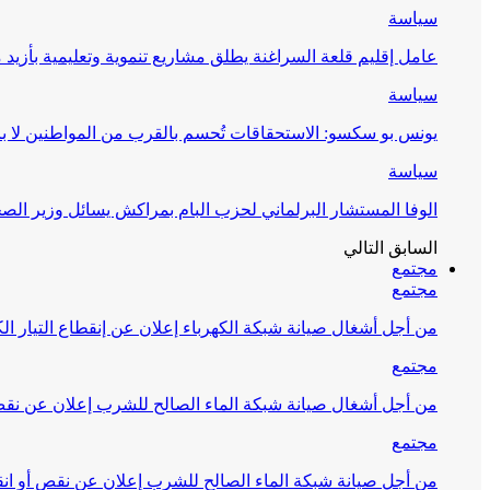
سياسة
عامل إقليم قلعة السراغنة يطلق مشاريع تنموية وتعليمية بأزيد من 27 مليون درهم احتف
سياسة
يونس بو سكسو: الاستحقاقات تُحسم بالقرب من المواطنين لا ب
سياسة
الوفا المستشار البرلماني لحزب البام بمراكش يسائل وزير ال
السابق
التالي
مجتمع
مجتمع
من أجل أشغال صيانة شبكة الكهرباء إعلان عن إنقطاع التيار الك
مجتمع
من أجل أشغال صيانة شبكة الماء الصالح للشرب إعلان عن نقص 
مجتمع
من أجل صيانة شبكة الماء الصالح للشرب إعلان عن نقص أو انق