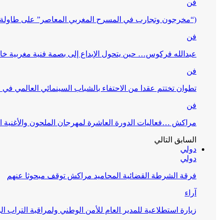
فن
(“مخرجون وتجارب في المسرح المغربي المعاصر” على طاولة 
فن
عبدالله فركوس… حين يتحول الإبداع إلى بصمة فنية مغربية خا
فن
تطوان تختتم عقدا من الاحتفاء بالشباب السينمائي العالمي في
فن
مراكش …فعاليات الدورة العاشرة لمهرجان الملحون والأغنية ا
السابق
التالي
دولي
دولي
فرقة الشرطة القضائية المحاميد مراكش توقف مبحوثا عنهم
آراء
زيارة استطلاعية للمدير العام للأمن الوطني ولمراقبة التراب ا