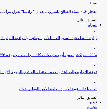
صحة
انفجار قناة للماء الصالح للشرب تابعة ل ” راديما” تغرق مرأ
السابق
التالي
المرأة
آراء
زيارة استطلاعية للمدير العام للأمن الوطني ولمراقبة التراب ا
آراء
2024 : مراكش ضمن أربع مدن بالممكلة سجلت مامجموعه 656 قضية تتعلق بغسيل الأموال
آراء
غرفة التجارة والصناعة والخدمات تنظم المنتدى الجهوي الأول
آراء
الحصيلة السنوية للإدارة العامة للأمن الوطني 2024
السابق
التالي
فيديو
مجتمع