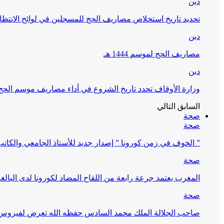
دين
تحديد تاريخ استخلاص مصاريف الحج للمسجلين في لوائح الانتظار (
دين
مصاريف الحج لموسم 1444 هـ
دين
وزارة الأوقاف تحدد تاريخ الشروع في أداء مصاريف موسم الحج لـ 4
السابق
التالي
صحة
صحة
” الخوف في زمن كورونا ” إصدار جديد للأستاذ الجامعي والكات
صحة
المغرب يعتمد جرعة رابعة من اللقاح المضاد لكورونا لدى البالغين 60 سنة فما فوق أو 
صحة
صاحب الجلالة الملك محمد السادس حفظه الله تعرض لفيروس كورونا ا