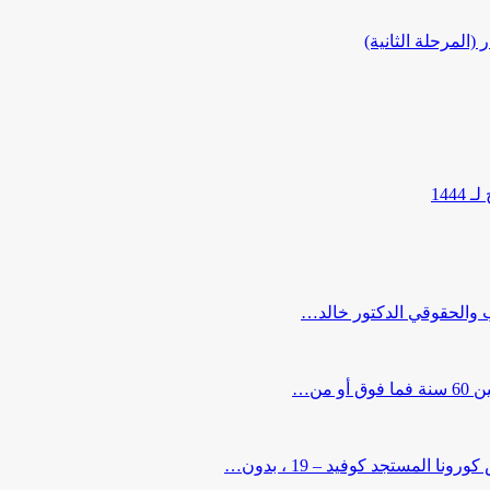
المرحلة الثانية)
144
ب والحقوقي الدكتور خالد…
من…
لمستجد كوفيد – 19 ، بدون…