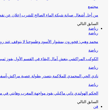
مجتمع
من أجل أشغال صيانة شبكة الماء الصالح للشرب إعلان عن نقص 
السابق
التالي
رياضة
رياضة
محمد وهبي: فخورون بمشوار الأسود وطموحنا لا يتوقف عند ربع 
رياضة
الكوكب المراكشي ينعش آمال البقاء في القسم الأول بفوز ثمين
رياضة
نادي الحي المحمدي للملاكمة يتصدر بطولة عصبة مراكش-آسف
رياضة
الحكم الهولندي داني ماكيلي يقود مواجهة المغرب وهايتي في مونديا
السابق
التالي
فن