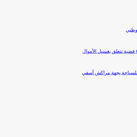
لوطني
 للسياحة بجهة مراكش آسفي