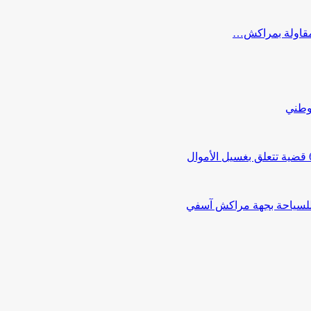
ب مقاولة بمراكش…
لوطني
 للسياحة بجهة مراكش آسفي