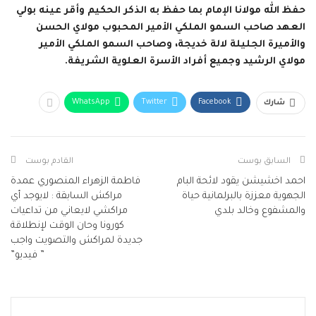
حفظ الله مولانا الإمام بما حفظ به الذكر الحكيم وأقر عينه بولي
العهد صاحب السمو الملكي الأمير المحبوب مولاي الحسن
والأميرة الجليلة لالة خديجة، وصاحب السمو الملكي الأمير
مولاي الرشيد وجميع أفراد الأسرة العلوية الشريفة.
WhatsApp
Twitter
Facebook
شارك
السابق بوست
القادم بوست
احمد اخشيشن يقود لائحة البام
فاطمة الزهراء المنصوري عمدة
الجهوية معززة بالبرلمانية حياة
مراكش السابقة : لايوجد أي
والمشفوع وخالد بلدي
مراكشي لايعاني من تداعيات
كورونا وحان الوقت لإنطلاقة
جديدة لمراكش والتصويت واجب
” فيديو”