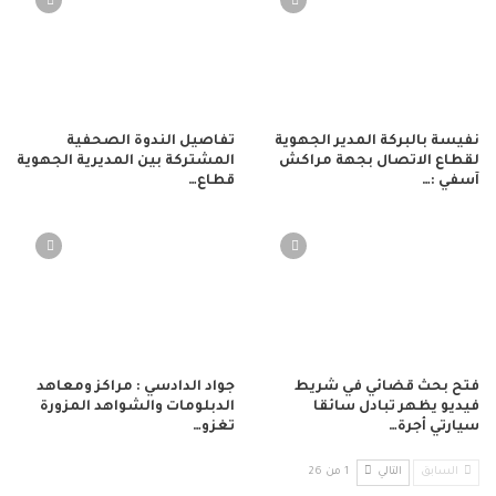
نفيسة بالبركة المدير الجهوية
تفاصيل الندوة الصحفية
لقطاع الاتصال بجهة مراكش
المشتركة بين المديرية الجهوية
آسفي :…
قطاع…
فتح بحث قضائي في شريط
جواد الدادسي : مراكز ومعاهد
فيديو يظهر تبادل سائقا
الدبلومات والشواهد المزورة
سيارتي أجرة…
تغزو…
السابق
التالي
1 من 26