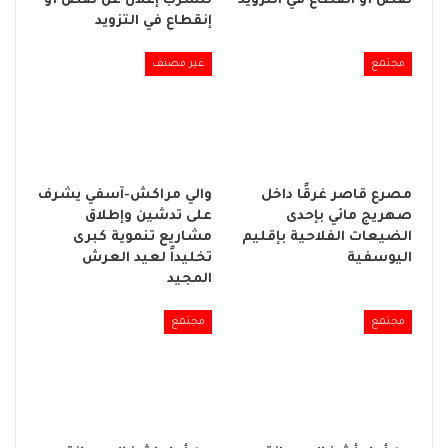
نقص أو انقطاع في التزويد
للشرب إعلان عن نقص أو
إنقطاع في التزويد
مجتمع
غير مصنف
مصرع قاصر غرقًا داخل
والي مراكش-آسفي يشرف
صهريج مائي بإحدى
على تدشين وإطلاق
الضيعات الفلاحية بإقليم
مشاريع تنموية كبرى
اليوسفية
تخليداً لعيد العرش
المجيد
مجتمع
مجتمع