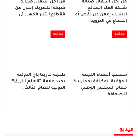
من أجل أشغال صيانة
من أجل اشغال صيانة
شبكة الماء الصالح
شبكة الكهرباء إعلان عن
للشرب إعلان عن نقص أو
انقطاع التيار الكهربائي
إنقطاع في التزويد
مجتمع
مجتمع
تنصيب أعضاء اللجنة
طنجة مارينا باي الدولية
المؤقتة المكلفة بممارسة
يجدد علامة “العلم الأزرق”
مهام المجلس الوطني
الدولية للعام الثالث…
للصحافة
فيديو