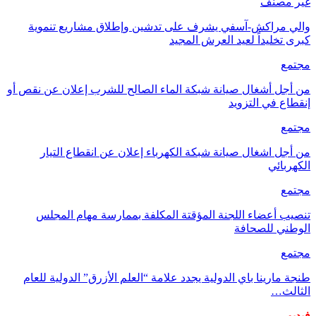
غير مصنف
والي مراكش-آسفي يشرف على تدشين وإطلاق مشاريع تنموية
كبرى تخليداً لعيد العرش المجيد
مجتمع
من أجل أشغال صيانة شبكة الماء الصالح للشرب إعلان عن نقص أو
إنقطاع في التزويد
مجتمع
من أجل اشغال صيانة شبكة الكهرباء إعلان عن انقطاع التيار
الكهربائي
مجتمع
تنصيب أعضاء اللجنة المؤقتة المكلفة بممارسة مهام المجلس
الوطني للصحافة
مجتمع
طنجة مارينا باي الدولية يجدد علامة “العلم الأزرق” الدولية للعام
الثالث…
فيديو