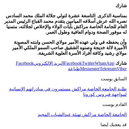
شارك
بمناسبة الذكرى التاسعة عشرة لتولي جلالة الملك محمد السادس
نصره الله عرش أسلافه الميامين يتقدم محمد القباج الرئيس المدير
العام للجامة الخاصة مراكش بآيات الولاء والإخلاص لجلالته، متمنيا
له موفور الصحة ودوام العافية وطول العمر.
وأن يحفظه في ولي عهده الأمير مولاي الحسن وابنته المصونة
الأميرة لالة خديجة وصنوه الشقيق صاحب السمو الملكي الأمير
مولاي رشيد وكافة أفراد الأسرة العلوية الشريفة.
شارك
WhatsApp
Twitter
Facebook
البريد الإلكتروني
Facebook
Viber
Telegram
Messenger
طباعة
السابق بوست
طلبة الجامعة الخاصة مراكش مستمرون في ميادراتهم الإنسانية
لمواجهة فيروس كورونا
القادم بوست
الجامعة الخاصة مراكش تهنئة عيدالشباب المجيد
قد يعجبك ايضا