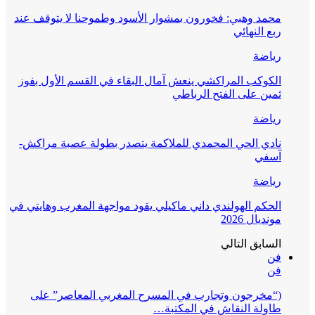
محمد وهبي: فخورون بمشوار الأسود وطموحنا لا يتوقف عند
ربع النهائي
رياضة
الكوكب المراكشي ينعش آمال البقاء في القسم الأول بفوز
ثمين على الفتح الرباطي
رياضة
نادي الحي المحمدي للملاكمة يتصدر بطولة عصبة مراكش-
آسفي
رياضة
الحكم الهولندي داني ماكيلي يقود مواجهة المغرب وهايتي في
مونديال 2026
السابق
التالي
فن
فن
(“مخرجون وتجارب في المسرح المغربي المعاصر” على
طاولة النقاش في المكتبة…