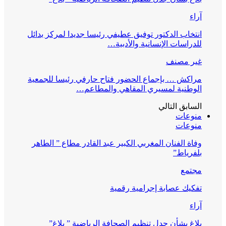
آراء
انتخاب الدكتور توفيق عطيفي رئيسا جديدا لمركز بدائل
للدراسات الإنسانية والأدبية…
غير مصنف
مراكش … بإجماع الحضور فتاح حارفي رئيسا للجمعية
الوطنية لمسيري المقاهي والمطاعم…
السابق
التالي
منوعات
منوعات
وفاة الفنان المغربي الكبير عبد القادر مطاع ” الطاهر
بلفرياط”
مجتمع
تفكيك عصابة إجرامية رقمية
آراء
بلاغ بشأن جدل تنظيم الصحافة الرياضية ” بلاغ”