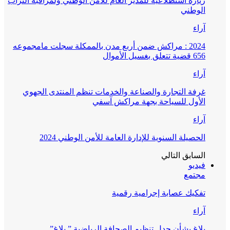
زيارة استطلاعية للمدير العام للأمن الوطني ولمراقبة التراب
الوطني
آراء
2024 : مراكش ضمن أربع مدن بالممكلة سجلت مامجموعه
656 قضية تتعلق بغسيل الأموال
آراء
غرفة التجارة والصناعة والخدمات تنظم المنتدى الجهوي
الأول للسياحة بجهة مراكش آسفي
آراء
الحصيلة السنوية للإدارة العامة للأمن الوطني 2024
السابق
التالي
فيديو
مجتمع
تفكيك عصابة إجرامية رقمية
آراء
بلاغ بشأن جدل تنظيم الصحافة الرياضية ” بلاغ”