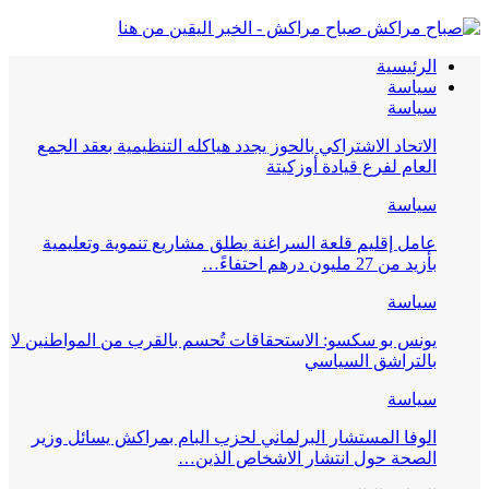
صباح مراكش - الخبر اليقين من هنا
الرئيسية
سياسة
سياسة
الاتحاد الاشتراكي بالحوز يجدد هياكله التنظيمية بعقد الجمع
العام لفرع قيادة أوزكيتة
سياسة
عامل إقليم قلعة السراغنة يطلق مشاريع تنموية وتعليمية
بأزيد من 27 مليون درهم احتفاءً…
سياسة
يونس بو سكسو: الاستحقاقات تُحسم بالقرب من المواطنين لا
بالتراشق السياسي
سياسة
الوفا المستشار البرلماني لحزب البام بمراكش يسائل وزير
الصحة حول انتشار الاشخاص الذين…