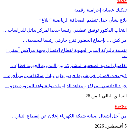
تفكيك عصابة إجرامية رقمية
بلاغ بشأن جدل تنظيم الصحافة الرياضية ” بلاغ”
انتخاب الدكتور توفيق عطيفي رئيسا جديدا لمركز بدائل للدراسات…
مراكش … بإجماع الحضور فتاح حارفي رئيسا للجمعية…
نفيسة بالبركة المدير الجهوية لقطاع الاتصال بجهة مراكش آسفي :
…
تفاصيل الندوة الصحفية المشتركة بين المديرية الجهوية قطاع…
فتح بحث قضائي في شريط فيديو يظهر تبادل سائقا سيارتي أجرة…
جواد الدادسي : مراكز ومعاهد الدبلومات والشواهد المزورة تغزو…
السابق
التالي
1 من 26
مجتمع
من أجل أشغال صيانة شبكة الكهرباء إعلان عن إنقطاع التيار…
5 أغسطس, 2026