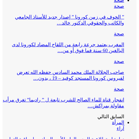
صحة
صحة
” الخوف في زمن كورونا ” إصدار جديد للأستاذ الجامعي
والكاتب والحقوقي الدكتور خالد…
صحة
المغرب يعتمد جرعة رابعة من اللقاح المضاد لكورونا لدى
البالغين 60 سنة فما فوق أو من…
صحة
صاحب الجلالة الملك محمد السادس حفظه الله تعرض
لفيروس كورونا المستجد كوفيد – 19 ، بدون…
صحة
انفجار قناة للماء الصالح للشرب تابعة ل ” راديما” تغرق مرأب
مقاولة بمراكش…
السابق
التالي
المرأة
آراء