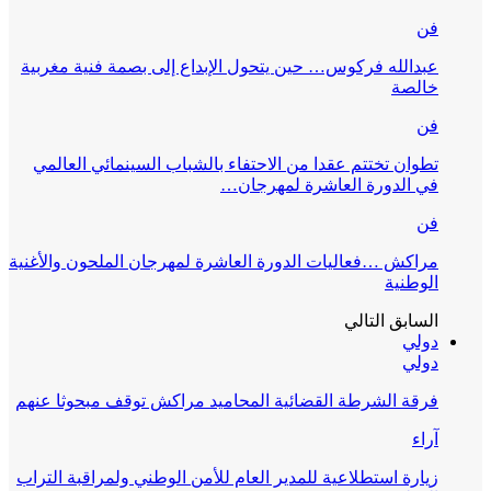
فن
عبدالله فركوس… حين يتحول الإبداع إلى بصمة فنية مغربية
خالصة
فن
تطوان تختتم عقدا من الاحتفاء بالشباب السينمائي العالمي
في الدورة العاشرة لمهرجان…
فن
مراكش …فعاليات الدورة العاشرة لمهرجان الملحون والأغنية
الوطنية
السابق
التالي
دولي
دولي
فرقة الشرطة القضائية المحاميد مراكش توقف مبحوثا عنهم
آراء
زيارة استطلاعية للمدير العام للأمن الوطني ولمراقبة التراب