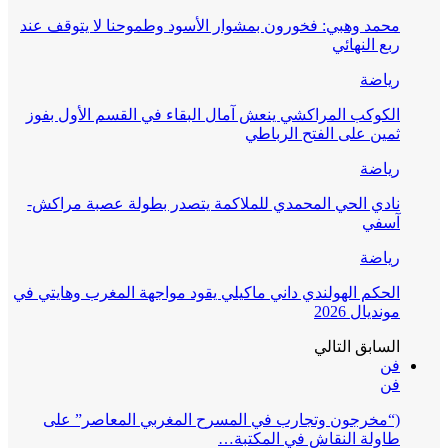
محمد وهبي: فخورون بمشوار الأسود وطموحنا لا يتوقف عند
ربع النهائي
رياضة
الكوكب المراكشي ينعش آمال البقاء في القسم الأول بفوز
ثمين على الفتح الرباطي
رياضة
نادي الحي المحمدي للملاكمة يتصدر بطولة عصبة مراكش-
آسفي
رياضة
الحكم الهولندي داني ماكيلي يقود مواجهة المغرب وهايتي في
مونديال 2026
السابق
التالي
فن
فن
(“مخرجون وتجارب في المسرح المغربي المعاصر” على
طاولة النقاش في المكتبة…