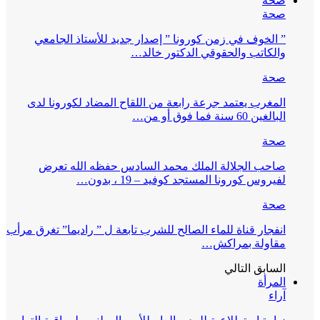
صحة
صحة
” الخوف في زمن كورونا ” إصدار جديد للأستاذ الجامعي
والكاتب والحقوقي الدكتور خالد…
صحة
المغرب يعتمد جرعة رابعة من اللقاح المضاد لكورونا لدى
البالغين 60 سنة فما فوق أو من…
صحة
صاحب الجلالة الملك محمد السادس حفظه الله تعرض
لفيروس كورونا المستجد كوفيد – 19 ، بدون…
صحة
انفجار قناة للماء الصالح للشرب تابعة ل ” راديما” تغرق مرأب
مقاولة بمراكش…
السابق
التالي
المرأة
آراء