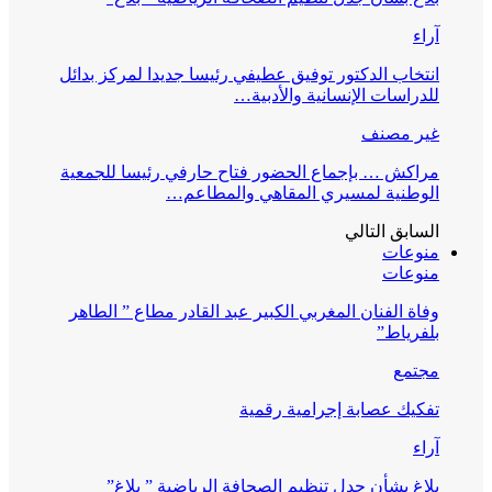
آراء
انتخاب الدكتور توفيق عطيفي رئيسا جديدا لمركز بدائل
للدراسات الإنسانية والأدبية…
غير مصنف
مراكش … بإجماع الحضور فتاح حارفي رئيسا للجمعية
الوطنية لمسيري المقاهي والمطاعم…
السابق
التالي
منوعات
منوعات
وفاة الفنان المغربي الكبير عبد القادر مطاع ” الطاهر
بلفرياط”
مجتمع
تفكيك عصابة إجرامية رقمية
آراء
بلاغ بشأن جدل تنظيم الصحافة الرياضية ” بلاغ”