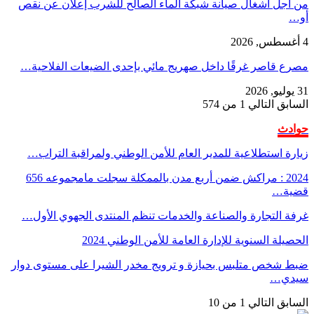
من أجل أشغال صيانة شبكة الماء الصالح للشرب إعلان عن نقص
أو…
4 أغسطس, 2026
مصرع قاصر غرقًا داخل صهريج مائي بإحدى الضيعات الفلاحية…
31 يوليو, 2026
السابق
التالي
1 من 574
حوادث
زيارة استطلاعية للمدير العام للأمن الوطني ولمراقبة التراب…
2024 : مراكش ضمن أربع مدن بالممكلة سجلت مامجموعه 656
قضية…
غرفة التجارة والصناعة والخدمات تنظم المنتدى الجهوي الأول…
الحصيلة السنوية للإدارة العامة للأمن الوطني 2024
ضبط شخص متلبس بحيازة و ترويج مخدر الشيرا على مستوى دوار
سيدي…
السابق
التالي
1 من 10