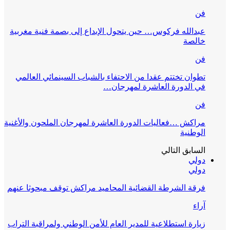
فن
عبدالله فركوس… حين يتحول الإبداع إلى بصمة فنية مغربية
خالصة
فن
تطوان تختتم عقدا من الاحتفاء بالشباب السينمائي العالمي
في الدورة العاشرة لمهرجان…
فن
مراكش …فعاليات الدورة العاشرة لمهرجان الملحون والأغنية
الوطنية
السابق
التالي
دولي
دولي
فرقة الشرطة القضائية المحاميد مراكش توقف مبحوثا عنهم
آراء
زيارة استطلاعية للمدير العام للأمن الوطني ولمراقبة التراب