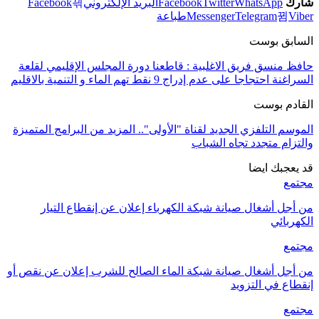
شارك
WhatsApp
Twitter
Facebook
البريد الإلكتروني
Facebook
Viber
Telegram
Messenger
طباعة
السابق بوست
حافظ منسق فريق الاغلبية : قاطعنا دورة المجلس الإقليمي لقلعة
السراغنة احتجاجا على عدم إدراج 9 نقط تهم الماء و التنمية بالاقليم
القادم بوست
الموسم التلفزي الجديد لقناة "الأولى".. المزيد من البرامج المتميزة
والتزام متجدد تجاه الشباب
قد يعجبك ايضا
مجتمع
من أجل أشغال صيانة شبكة الكهرباء إعلان عن إنقطاع التيار
الكهربائي
مجتمع
من أجل أشغال صيانة شبكة الماء الصالح للشرب إعلان عن نقص أو
إنقطاع في التزويد
مجتمع