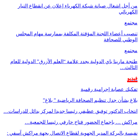
من أجل اشغال صيانة شبكة الكهرباء إعلان عن انقطاع التيار
الكهربائي
مجتمع
تنصيب أعضاء اللجنة المؤقتة المكلفة بممارسة مهام المجلس
الوطني للصحافة
مجتمع
طنجة مارينا باي الدولية يجدد علامة “العلم الأزرق” الدولية للعام
الثالث…
فيديو
تفكيك عصابة إجرامية رقمية
بلاغ بشأن جدل تنظيم الصحافة الرياضية ” بلاغ”
انتخاب الدكتور توفيق عطيفي رئيسا جديدا لمركز بدائل للدراسات…
مراكش … بإجماع الحضور فتاح حارفي رئيسا للجمعية…
نفيسة بالبركة المدير الجهوية لقطاع الاتصال بجهة مراكش آسفي :
…