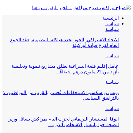
صباح مراكش - الخبر اليقين من هنا
الرئيسية
سياسة
سياسة
الاتحاد الاشتراكي بالحوز يجدد هياكله التنظيمية بعقد الجمع
العام لفرع قيادة أوزكيتة
سياسة
عامل إقليم قلعة السراغنة يطلق مشاريع تنموية وتعليمية
بأزيد من 27 مليون درهم احتفاءً…
سياسة
يونس بو سكسو: الاستحقاقات تُحسم بالقرب من المواطنين لا
بالتراشق السياسي
سياسة
الوفا المستشار البرلماني لحزب البام بمراكش يسائل وزير
الصحة حول انتشار الاشخاص الذين…