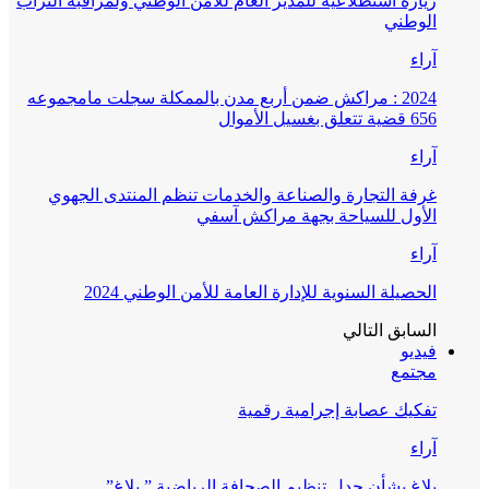
زيارة استطلاعية للمدير العام للأمن الوطني ولمراقبة التراب
الوطني
آراء
2024 : مراكش ضمن أربع مدن بالممكلة سجلت مامجموعه
656 قضية تتعلق بغسيل الأموال
آراء
غرفة التجارة والصناعة والخدمات تنظم المنتدى الجهوي
الأول للسياحة بجهة مراكش آسفي
آراء
الحصيلة السنوية للإدارة العامة للأمن الوطني 2024
السابق
التالي
فيديو
مجتمع
تفكيك عصابة إجرامية رقمية
آراء
بلاغ بشأن جدل تنظيم الصحافة الرياضية ” بلاغ”