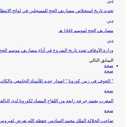
دين
تحديد تاريخ استخلاص مصاريف الحج للمسجلين في لوائح الانتظار (
دين
مصاريف الحج لموسم 1444 هـ
دين
وزارة الأوقاف تحدد تاريخ الشروع في أداء مصاريف موسم الحج لـ 4
السابق
التالي
صحة
صحة
” الخوف في زمن كورونا ” إصدار جديد للأستاذ الجامعي والكات
صحة
المغرب يعتمد جرعة رابعة من اللقاح المضاد لكورونا لدى البالغين 60 سنة فما فوق أو 
صحة
صاحب الجلالة الملك محمد السادس حفظه الله تعرض لفيروس كورونا ا