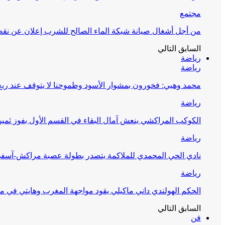
مجتمع
من أجل أشغال صيانة شبكة الماء الصالح للشرب إعلان عن نقص 
السابق
التالي
رياضة
رياضة
محمد وهبي: فخورون بمشوار الأسود وطموحنا لا يتوقف عند ربع 
رياضة
الكوكب المراكشي ينعش آمال البقاء في القسم الأول بفوز ثمين
رياضة
نادي الحي المحمدي للملاكمة يتصدر بطولة عصبة مراكش-آسف
رياضة
الحكم الهولندي داني ماكيلي يقود مواجهة المغرب وهايتي في مونديا
السابق
التالي
فن