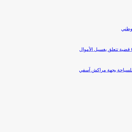
لوطني
 للسياحة بجهة مراكش آسفي