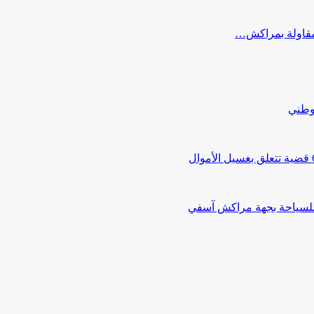
ب مقاولة بمراكش…
لوطني
 للسياحة بجهة مراكش آسفي