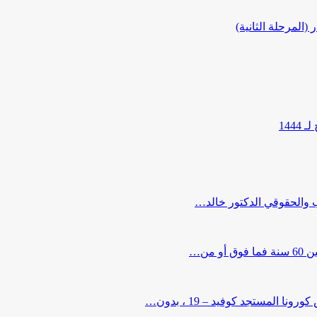
المرحلة الثانية)
144
ب والحقوقي الدكتور خالد…
من…
لمستجد كوفيد – 19 ، بدون…