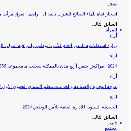
صحة
انفجار قناة للماء الصالح للشرب تابعة ل ” راديما” تغرق مرأ
السابق
التالي
المرأة
آراء
زيارة استطلاعية للمدير العام للأمن الوطني ولمراقبة التراب ا
آراء
2024 : مراكش ضمن أربع مدن بالممكلة سجلت مامجموعه 656 قضية تتعلق بغسيل الأموال
آراء
غرفة التجارة والصناعة والخدمات تنظم المنتدى الجهوي الأول
آراء
الحصيلة السنوية للإدارة العامة للأمن الوطني 2024
السابق
التالي
فيديو
مجتمع