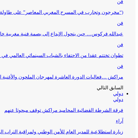
فن
(“مخرجون وتجارب في المسرح المغربي المعاصر” على طاولة 
فن
عبدالله فركوس… حين يتحول الإبداع إلى بصمة فنية مغربية خا
فن
تطوان تختتم عقدا من الاحتفاء بالشباب السينمائي العالمي في
فن
مراكش …فعاليات الدورة العاشرة لمهرجان الملحون والأغنية ا
السابق
التالي
دولي
دولي
فرقة الشرطة القضائية المحاميد مراكش توقف مبحوثا عنهم
آراء
زيارة استطلاعية للمدير العام للأمن الوطني ولمراقبة التراب ا