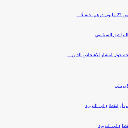
اءً…
التراشق السياسي
صحة حول انتشار الاشخاص الذين…
هربائي
أو إنقطاع في التزويد
طاع في التزويد