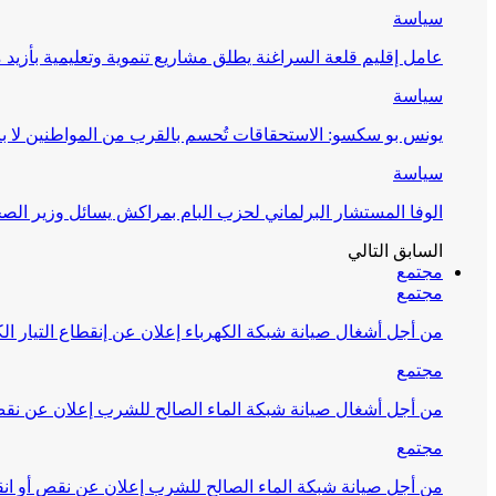
سياسة
عامل إقليم قلعة السراغنة يطلق مشاريع تنموية وتعليمية بأزيد من 27 مليون درهم احتف
سياسة
يونس بو سكسو: الاستحقاقات تُحسم بالقرب من المواطنين لا ب
سياسة
الوفا المستشار البرلماني لحزب البام بمراكش يسائل وزير ال
السابق
التالي
مجتمع
مجتمع
من أجل أشغال صيانة شبكة الكهرباء إعلان عن إنقطاع التيار الك
مجتمع
من أجل أشغال صيانة شبكة الماء الصالح للشرب إعلان عن نقص 
مجتمع
من أجل صيانة شبكة الماء الصالح للشرب إعلان عن نقص أو انق