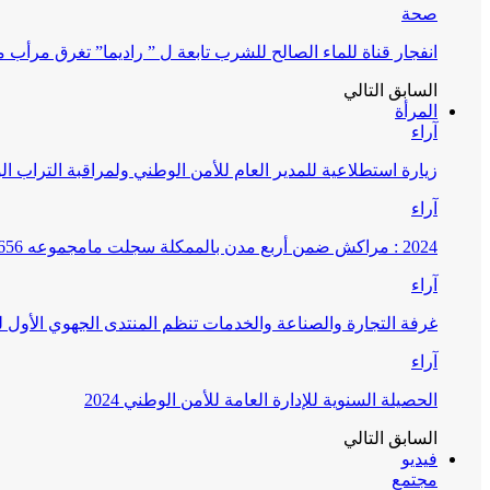
صحة
انفجار قناة للماء الصالح للشرب تابعة ل ” راديما” تغرق مرأ
السابق
التالي
المرأة
آراء
زيارة استطلاعية للمدير العام للأمن الوطني ولمراقبة التراب ا
آراء
2024 : مراكش ضمن أربع مدن بالممكلة سجلت مامجموعه 656 قضية تتعلق بغسيل الأموال
آراء
غرفة التجارة والصناعة والخدمات تنظم المنتدى الجهوي الأول
آراء
الحصيلة السنوية للإدارة العامة للأمن الوطني 2024
السابق
التالي
فيديو
مجتمع