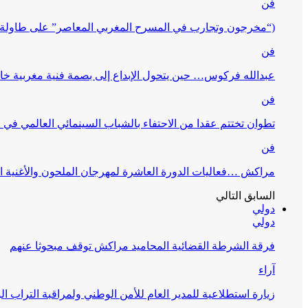
فن
(“مخرجون وتجارب في المسرح المغربي المعاصر” على طاولة 
فن
عبدالله فركوس… حين يتحول الإبداع إلى بصمة فنية مغربية خا
فن
تطوان تختتم عقدا من الاحتفاء بالشباب السينمائي العالمي في
فن
مراكش …فعاليات الدورة العاشرة لمهرجان الملحون والأغنية ا
السابق
التالي
دولي
دولي
فرقة الشرطة القضائية المحاميد مراكش توقف مبحوثا عنهم
آراء
زيارة استطلاعية للمدير العام للأمن الوطني ولمراقبة التراب ا