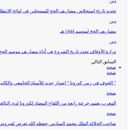
دين
تحديد تاريخ استخلاص مصاريف الحج للمسجلين في لوائح الانتظار (
دين
مصاريف الحج لموسم 1444 هـ
دين
وزارة الأوقاف تحدد تاريخ الشروع في أداء مصاريف موسم الحج لـ 4
السابق
التالي
صحة
صحة
” الخوف في زمن كورونا ” إصدار جديد للأستاذ الجامعي والكات
صحة
المغرب يعتمد جرعة رابعة من اللقاح المضاد لكورونا لدى البالغين 60 سنة فما فوق أو 
صحة
صاحب الجلالة الملك محمد السادس حفظه الله تعرض لفيروس كورونا ا