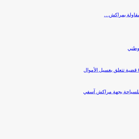
ب مقاولة بمراكش…
لوطني
 للسياحة بجهة مراكش آسفي