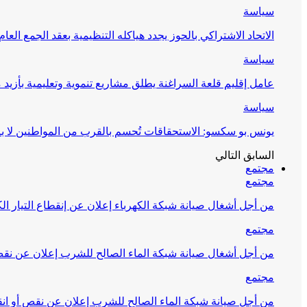
سياسة
الاتحاد الاشتراكي بالحوز يجدد هياكله التنظيمية بعقد الجمع العام
سياسة
عامل إقليم قلعة السراغنة يطلق مشاريع تنموية وتعليمية بأزيد من 27 مليون درهم احتف
سياسة
يونس بو سكسو: الاستحقاقات تُحسم بالقرب من المواطنين لا ب
السابق
التالي
مجتمع
مجتمع
من أجل أشغال صيانة شبكة الكهرباء إعلان عن إنقطاع التيار الك
مجتمع
من أجل أشغال صيانة شبكة الماء الصالح للشرب إعلان عن نقص 
مجتمع
من أجل صيانة شبكة الماء الصالح للشرب إعلان عن نقص أو انق