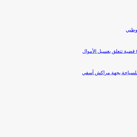
لوطني
 للسياحة بجهة مراكش آسفي