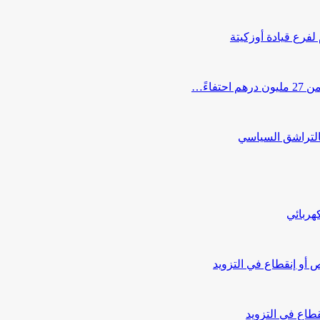
 لفرع قيادة أوزكيتة
اءً…
التراشق السياسي
هربائي
أو إنقطاع في التزويد
طاع في التزويد