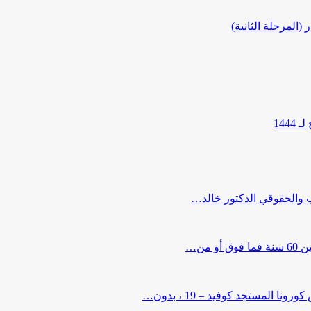
المرحلة الثانية)
144
ب والحقوقي الدكتور خالد…
من…
لمستجد كوفيد – 19 ، بدون…