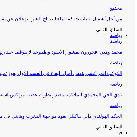
مجتمع
من أجل أشغال صيانة شبكة الماء الصالح للشرب إعلان عن نقص 
السابق
التالي
رياضة
رياضة
محمد وهبي: فخورون بمشوار الأسود وطموحنا لا يتوقف عند ربع 
رياضة
الكوكب المراكشي ينعش آمال البقاء في القسم الأول بفوز ثمين
رياضة
نادي الحي المحمدي للملاكمة يتصدر بطولة عصبة مراكش-آسف
رياضة
الحكم الهولندي داني ماكيلي يقود مواجهة المغرب وهايتي في مونديا
السابق
التالي
فن