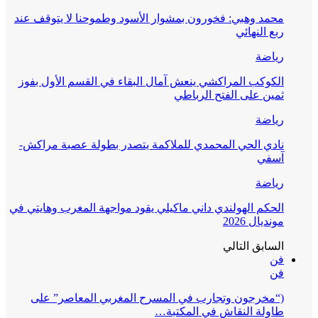
محمد وهبي: فخورون بمشوار الأسود وطموحنا لا يتوقف عند
ربع النهائي
رياضة
الكوكب المراكشي ينعش آمال البقاء في القسم الأول بفوز
ثمين على الفتح الرباطي
رياضة
نادي الحي المحمدي للملاكمة يتصدر بطولة عصبة مراكش-
آسفي
رياضة
الحكم الهولندي داني ماكيلي يقود مواجهة المغرب وهايتي في
مونديال 2026
السابق
التالي
فن
فن
(“مخرجون وتجارب في المسرح المغربي المعاصر” على
طاولة النقاش في المكتبة…