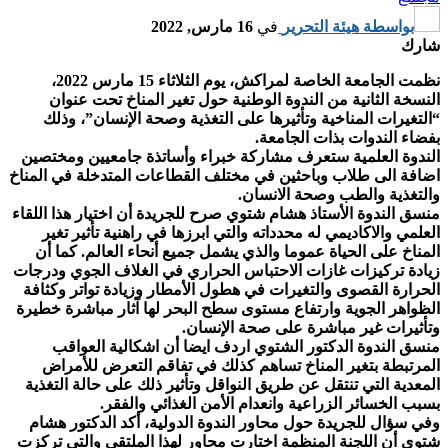
بواسطة
هيئة التحرير
في
16 مارس, 2022
شارك
نظمت الجامعة الخاصة لمراكش، يوم الثلاثاء 15 مارس 2022،
النسخة الثانية من الندوة الوطنية حول تغير المناخ تحت عنوان
“التغيرات المناخية وتأثيرها على التغذية وصحة الإنسان”، وذلك
بفضاء الندوات بذات الجامعة.
الندوة العلمية ستعرف مشاركة خبراء وأساتذة جامعيين ومختصين
اضافة الى طلاب وباحثين في مختلف القطاعات المتدخلة في المناخ
والتغذية والطب وصحة الانسان.
منسق الندوة الأستاذ هشام شتوي صرح للجريدة أن اختيار هذا اللقاء
العلمي والاكاديمي له محدداته والتي ابرزها في راهنية تأثير تغير
المناخ على الحياة عموما والذي يشمل جميع أنحاء العالم. كما أن
زيادة تركيزات غازات الاحتباس الحراري في الغلاف الجوي ودرجات
الحرارة القصوى والتغيرات في هطول الأمطار وزيادة تواتر وكثافة
الظواهر الجوية وارتفاع مستوى سطح البحر لها آثار مباشرة خطيرة
وتأثيرات غير مباشرة على صحة الإنسان.
منسق الندوة الدكتور الشتوي اردف ايضا أن اشكالية العواقب
المرتبطة بتغير المناخ تساهم كذلك في تفاقم التعرض للأمراض
المعدية التي تنتقل عن طريق النواقل وتأثير ذلك على حالة التغذية
بسبب الخسائر الزراعية وانعدام الأمن الغذائي والفقر.
وفي سؤال للجريدة حول محاور الندوة الدولية، أكد الدكتور هشام
شتوي أن اللجنة المنظمة اختارت محاور لهذا الملتقى والتي تركزت