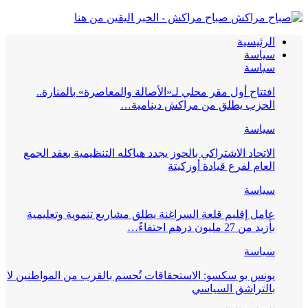
صباح مراكش - الخبر اليقين من هنا
الرئيسية
سياسة
سياسة
افتتاح أول مقر محلي لـ«الأصالة والمعاصرة» بالمنارة..
الحزب يطلق من مراكش دينامية…
سياسة
الاتحاد الاشتراكي بالحوز يجدد هياكله التنظيمية بعقد الجمع
العام لفرع قيادة أوزكيتة
سياسة
عامل إقليم قلعة السراغنة يطلق مشاريع تنموية وتعليمية
بأزيد من 27 مليون درهم احتفاءً…
سياسة
يونس بو سكسو: الاستحقاقات تُحسم بالقرب من المواطنين لا
بالتراشق السياسي