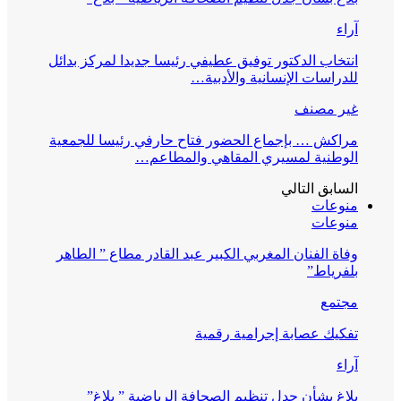
آراء
انتخاب الدكتور توفيق عطيفي رئيسا جديدا لمركز بدائل
للدراسات الإنسانية والأدبية…
غير مصنف
مراكش … بإجماع الحضور فتاح حارفي رئيسا للجمعية
الوطنية لمسيري المقاهي والمطاعم…
السابق
التالي
منوعات
منوعات
وفاة الفنان المغربي الكبير عبد القادر مطاع ” الطاهر
بلفرياط”
مجتمع
تفكيك عصابة إجرامية رقمية
آراء
بلاغ بشأن جدل تنظيم الصحافة الرياضية ” بلاغ”