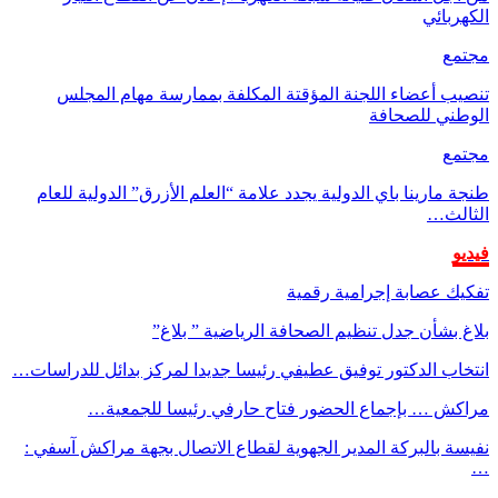
الكهربائي
مجتمع
تنصيب أعضاء اللجنة المؤقتة المكلفة بممارسة مهام المجلس
الوطني للصحافة
مجتمع
طنجة مارينا باي الدولية يجدد علامة “العلم الأزرق” الدولية للعام
الثالث…
فيديو
تفكيك عصابة إجرامية رقمية
بلاغ بشأن جدل تنظيم الصحافة الرياضية ” بلاغ”
انتخاب الدكتور توفيق عطيفي رئيسا جديدا لمركز بدائل للدراسات…
مراكش … بإجماع الحضور فتاح حارفي رئيسا للجمعية…
نفيسة بالبركة المدير الجهوية لقطاع الاتصال بجهة مراكش آسفي :
…