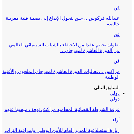
فن
عبدالله فركوس… حين يتحول الإبداع إلى بصمة فنية مغربية
خالصة
فن
تطوان تختتم عقدا من الاحتفاء بالشباب السينمائي العالمي
في الدورة العاشرة لمهرجان…
فن
مراكش …فعاليات الدورة العاشرة لمهرجان الملحون والأغنية
الوطنية
السابق
التالي
دولي
دولي
فرقة الشرطة القضائية المحاميد مراكش توقف مبحوثا عنهم
آراء
زيارة استطلاعية للمدير العام للأمن الوطني ولمراقبة التراب