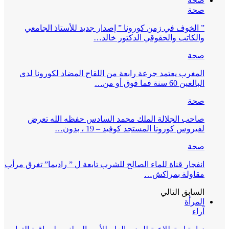
صحة
صحة
” الخوف في زمن كورونا ” إصدار جديد للأستاذ الجامعي
والكاتب والحقوقي الدكتور خالد…
صحة
المغرب يعتمد جرعة رابعة من اللقاح المضاد لكورونا لدى
البالغين 60 سنة فما فوق أو من…
صحة
صاحب الجلالة الملك محمد السادس حفظه الله تعرض
لفيروس كورونا المستجد كوفيد – 19 ، بدون…
صحة
انفجار قناة للماء الصالح للشرب تابعة ل ” راديما” تغرق مرأب
مقاولة بمراكش…
السابق
التالي
المرأة
آراء