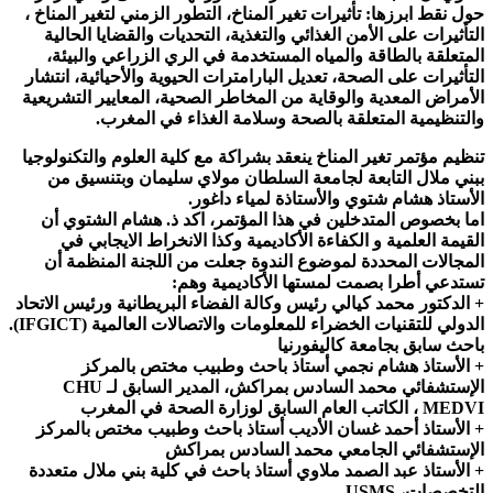
حول نقط ابرزها: تأثيرات تغير المناخ، التطور الزمني لتغير المناخ ،
التأثيرات على الأمن الغذائي والتغذية، التحديات والقضايا الحالية
المتعلقة بالطاقة والمياه المستخدمة في الري الزراعي والبيئة،
التأثيرات على الصحة، ​​تعديل البارامترات الحيوية والأحيائية، انتشار
الأمراض المعدية والوقاية من المخاطر الصحية، المعايير التشريعية
والتنظيمية المتعلقة بالصحة وسلامة الغذاء في المغرب.
تنظيم مؤتمر تغير المناخ ينعقد بشراكة مع كلية العلوم والتكنولوجيا
ببني ملال التابعة لجامعة السلطان مولاي سليمان وبتنسيق من
الأستاذ هشام شتوي والأستاذة لمياء داغور.
اما بخصوص المتدخلين في هذا المؤتمر، اكد ذ. هشام الشتوي أن
القيمة العلمية و الكفاءة الأكاديمية وكذا الانخراط الايجابي في
المجالات المحددة لموضوع الندوة جعلت من اللجنة المنظمة أن
تستدعي أطرا بصمت لمستها الأكاديمية وهم:
+ الدكتور محمد كيالي رئيس وكالة الفضاء البريطانية ورئيس الاتحاد
الدولي للتقنيات الخضراء للمعلومات والاتصالات العالمية (IFGICT).
باحث سابق بجامعة كاليفورنيا
+ الأستاذ هشام نجمي أستاذ باحث وطبيب مختص بالمركز
الإستشفائي محمد السادس بمراكش، المدير السابق لـ CHU
MEDVI ، الكاتب العام السابق لوزارة الصحة في المغرب
+ الأستاذ أحمد غسان الأديب أستاذ باحث وطبيب مختص بالمركز
الإستشفائي الجامعي محمد السادس بمراكش
+ الأستاذ عبد الصمد ملاوي أستاذ باحث في كلية بني ملال متعددة
التخصصات، USMS.