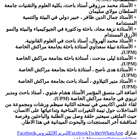
+ الأستاذ محمد مرزوقي أستاذ باحث، بكلية العلوم والتقنيات جامعة
السلطان مولاي سليمان
+ الأستاذ جمال الدين ظافر ، خبير دولي في البيئة والتنمية
المستدامة
+ الأستاذة نزهة مجاد، باحثة ودكتورة في الجيوكيمياء والبيئة والنمو
الأزرق المستدام
+ الأستاذ محمد الهروال، أستاذ باحث في العلوم القانونية.
+ الأستاذة نبيلة سعداوي أستاذة باحثة بجامعة مراكش الخاصة
(UPM).
+ الأستاذة ليلى مدحت ، أستاذة باحثة بجامعة مراكش الخاصة
(UPM).
+ الأستاذة هدى ناصح ، أستاذة باحثة بجامعة مراكش الخاصة
(UPM).
+ الأستاذ منير التيلاوي ، أستاذ باحث بجامعة مراكش الخاصة
(UPM)
اضافة الى منسق المؤتمر الأستاذ هشام شتوي ، أستاذ باحث ومدير
تربوي في جامعة مراكش الخاصة (UPM).
لقاء علمي اكاديمي في نسخته الثانية سيظم ورشات ومجموعة من
المداخلات حول تيمة التغيرات المناخية وتداعياتها على الانسان،
حيث الملتقى سيعتبر حلقة وصل بين الطلبة والباحثين وفرصة
لمناقشة أخر المستجدات والبحوث الميدانية في هذا الاطار.
شارك
WhatsApp
Twitter
Facebook
البريد الإلكتروني
Facebook
Viber
Telegram
Messenger
طباعة