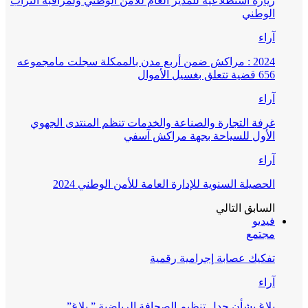
زيارة استطلاعية للمدير العام للأمن الوطني ولمراقبة التراب
الوطني
آراء
2024 : مراكش ضمن أربع مدن بالممكلة سجلت مامجموعه
656 قضية تتعلق بغسيل الأموال
آراء
غرفة التجارة والصناعة والخدمات تنظم المنتدى الجهوي
الأول للسياحة بجهة مراكش آسفي
آراء
الحصيلة السنوية للإدارة العامة للأمن الوطني 2024
السابق
التالي
فيديو
مجتمع
تفكيك عصابة إجرامية رقمية
آراء
بلاغ بشأن جدل تنظيم الصحافة الرياضية ” بلاغ”