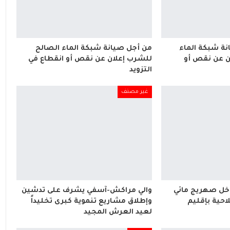
ة شبكة الماء
من أجل صيانة شبكة الماء الصالح
ن عن نقص أو
للشرب إعلان عن نقص أو انقطاع في
التزويد
غير مصنف
اخل صهريج مائي
والي مراكش-آسفي يشرف على تدشين
احية بإقليم
وإطلاق مشاريع تنموية كبرى تخليداً
لعيد العرش المجيد