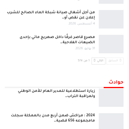
من أجل أشغال صيانة شبكة الماء الصالح للشرب
إعلان عن نقص أو…
4 أغسطس, 2026
مصرع قاصر غرقًا داخل صهريج مائي بإحدى
الضيعات الفلاحية…
31 يوليو, 2026
السابق
التالي
1 من 574
حوادث
زيارة استطلاعية للمدير العام للأمن الوطني
ولمراقبة التراب…
2024 : مراكش ضمن أربع مدن بالممكلة سجلت
مامجموعه 656 قضية…