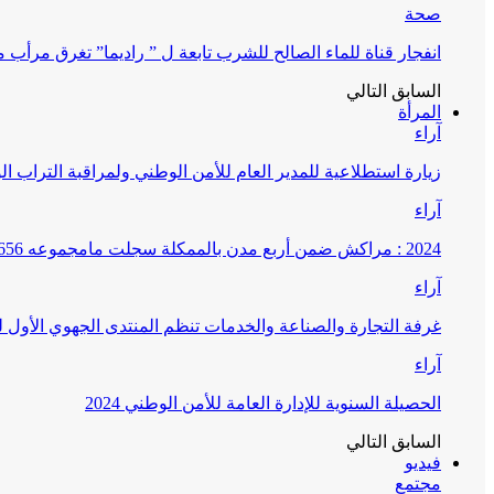
صحة
انفجار قناة للماء الصالح للشرب تابعة ل ” راديما” تغرق مرأ
السابق
التالي
المرأة
آراء
زيارة استطلاعية للمدير العام للأمن الوطني ولمراقبة التراب ا
آراء
2024 : مراكش ضمن أربع مدن بالممكلة سجلت مامجموعه 656 قضية تتعلق بغسيل الأموال
آراء
غرفة التجارة والصناعة والخدمات تنظم المنتدى الجهوي الأول
آراء
الحصيلة السنوية للإدارة العامة للأمن الوطني 2024
السابق
التالي
فيديو
مجتمع