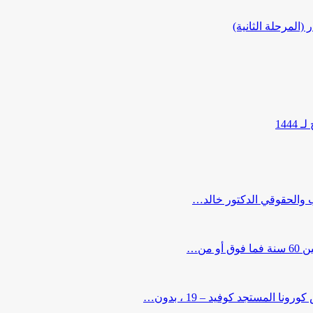
المرحلة الثانية)
144
ب والحقوقي الدكتور خالد…
من…
لمستجد كوفيد – 19 ، بدون…