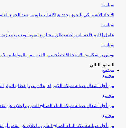
سياسة
الاتحاد الاشتراكي بالحوز يجدد هياكله التنظيمية بعقد الجمع العام
سياسة
عامل إقليم قلعة السراغنة يطلق مشاريع تنموية وتعليمية بأزيد من 27 مليون درهم احتف
سياسة
يونس بو سكسو: الاستحقاقات تُحسم بالقرب من المواطنين لا ب
السابق
التالي
مجتمع
مجتمع
من أجل أشغال صيانة شبكة الكهرباء إعلان عن إنقطاع التيار الك
مجتمع
من أجل أشغال صيانة شبكة الماء الصالح للشرب إعلان عن نقص 
مجتمع
من أجل صيانة شبكة الماء الصالح للشرب إعلان عن نقص أو انق