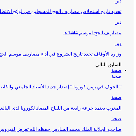
دين
تحديد تاريخ استخلاص مصاريف الحج للمسجلين في لوائح الانتظار (
دين
مصاريف الحج لموسم 1444 هـ
دين
وزارة الأوقاف تحدد تاريخ الشروع في أداء مصاريف موسم الحج لـ 4
السابق
التالي
صحة
صحة
” الخوف في زمن كورونا ” إصدار جديد للأستاذ الجامعي والكات
صحة
المغرب يعتمد جرعة رابعة من اللقاح المضاد لكورونا لدى البالغين 60 سنة فما فوق أو 
صحة
صاحب الجلالة الملك محمد السادس حفظه الله تعرض لفيروس كورونا ا