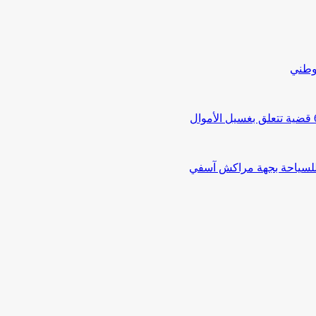
لوطني
 للسياحة بجهة مراكش آسفي