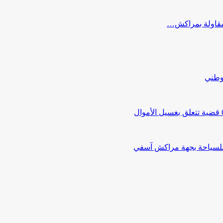
ب مقاولة بمراكش…
لوطني
 للسياحة بجهة مراكش آسفي