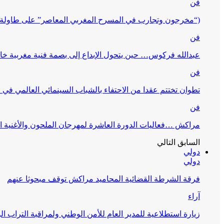
فن
(“مخرجون وتجارب في المسرح المغربي المعاصر” على طاولة 
فن
عبدالله فركوس… حين يتحول الإبداع إلى بصمة فنية مغربية خا
فن
تطوان تختتم عقدا من الاحتفاء بالشباب السينمائي العالمي في
فن
مراكش …فعاليات الدورة العاشرة لمهرجان الملحون والأغنية ا
السابق
التالي
دولي
دولي
فرقة الشرطة القضائية المحاميد مراكش توقف مبحوثا عنهم
آراء
زيارة استطلاعية للمدير العام للأمن الوطني ولمراقبة التراب ا