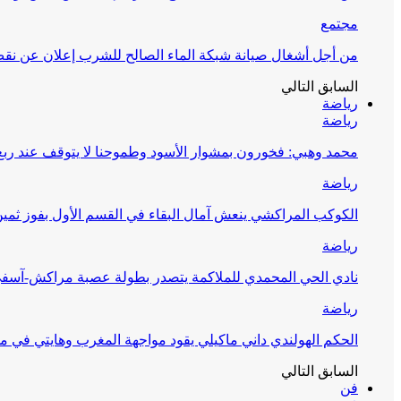
مجتمع
من أجل أشغال صيانة شبكة الماء الصالح للشرب إعلان عن نقص 
السابق
التالي
رياضة
رياضة
محمد وهبي: فخورون بمشوار الأسود وطموحنا لا يتوقف عند ربع 
رياضة
الكوكب المراكشي ينعش آمال البقاء في القسم الأول بفوز ثمين
رياضة
نادي الحي المحمدي للملاكمة يتصدر بطولة عصبة مراكش-آسف
رياضة
الحكم الهولندي داني ماكيلي يقود مواجهة المغرب وهايتي في مونديا
السابق
التالي
فن