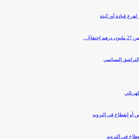
 لفرع قيادة أوزكيتة
اءً…
التراشق السياسي
هربائي
أو إنقطاع في التزويد
طاع في التزويد