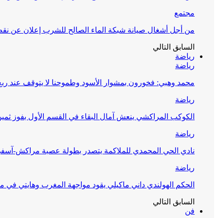
مجتمع
من أجل أشغال صيانة شبكة الماء الصالح للشرب إعلان عن نقص 
السابق
التالي
رياضة
رياضة
محمد وهبي: فخورون بمشوار الأسود وطموحنا لا يتوقف عند ربع 
رياضة
الكوكب المراكشي ينعش آمال البقاء في القسم الأول بفوز ثمين
رياضة
نادي الحي المحمدي للملاكمة يتصدر بطولة عصبة مراكش-آسف
رياضة
الحكم الهولندي داني ماكيلي يقود مواجهة المغرب وهايتي في مونديا
السابق
التالي
فن