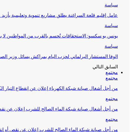
سياسة
عامل إقليم قلعة السراغنة يطلق مشاريع تنموية وتعليمية بأزيد من 27 مليون درهم احتف
سياسة
يونس بو سكسو: الاستحقاقات تُحسم بالقرب من المواطنين لا ب
سياسة
الوفا المستشار البرلماني لحزب البام بمراكش يسائل وزير ال
السابق
التالي
مجتمع
مجتمع
من أجل أشغال صيانة شبكة الكهرباء إعلان عن إنقطاع التيار الك
مجتمع
من أجل أشغال صيانة شبكة الماء الصالح للشرب إعلان عن نقص 
مجتمع
من أجل صيانة شبكة الماء الصالح للشرب إعلان عن نقص أو انق