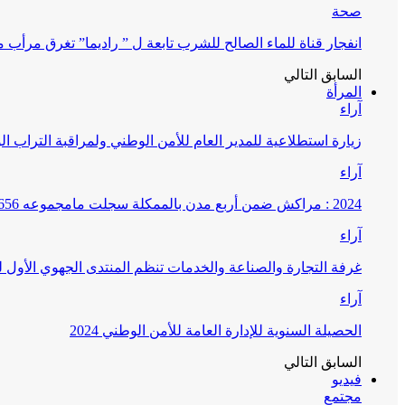
صحة
انفجار قناة للماء الصالح للشرب تابعة ل ” راديما” تغرق مرأ
السابق
التالي
المرأة
آراء
زيارة استطلاعية للمدير العام للأمن الوطني ولمراقبة التراب ا
آراء
2024 : مراكش ضمن أربع مدن بالممكلة سجلت مامجموعه 656 قضية تتعلق بغسيل الأموال
آراء
غرفة التجارة والصناعة والخدمات تنظم المنتدى الجهوي الأول
آراء
الحصيلة السنوية للإدارة العامة للأمن الوطني 2024
السابق
التالي
فيديو
مجتمع