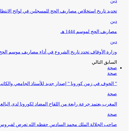
دين
تحديد تاريخ استخلاص مصاريف الحج للمسجلين في لوائح الانتظار (
دين
مصاريف الحج لموسم 1444 هـ
دين
وزارة الأوقاف تحدد تاريخ الشروع في أداء مصاريف موسم الحج لـ 4
السابق
التالي
صحة
صحة
” الخوف في زمن كورونا ” إصدار جديد للأستاذ الجامعي والكات
صحة
المغرب يعتمد جرعة رابعة من اللقاح المضاد لكورونا لدى البالغين 60 سنة فما فوق أو 
صحة
صاحب الجلالة الملك محمد السادس حفظه الله تعرض لفيروس كورونا ا