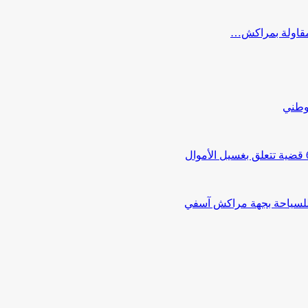
ب مقاولة بمراكش…
لوطني
 للسياحة بجهة مراكش آسفي