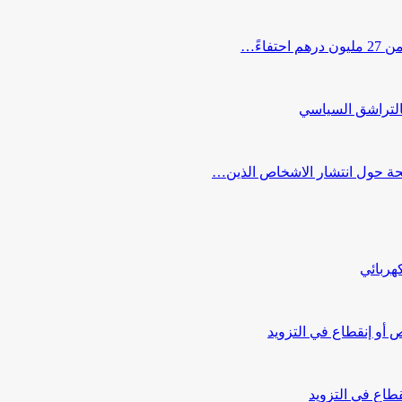
اءً…
التراشق السياسي
صحة حول انتشار الاشخاص الذين…
هربائي
أو إنقطاع في التزويد
طاع في التزويد