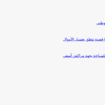
لوطني
 للسياحة بجهة مراكش آسفي