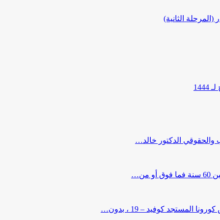
المرحلة الثانية)
144
ب والحقوقي الدكتور خالد…
من…
لمستجد كوفيد – 19 ، بدون…