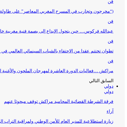
فن
(“مخرجون وتجارب في المسرح المغربي المعاصر” على طاولة 
فن
عبدالله فركوس… حين يتحول الإبداع إلى بصمة فنية مغربية خا
فن
تطوان تختتم عقدا من الاحتفاء بالشباب السينمائي العالمي في
فن
مراكش …فعاليات الدورة العاشرة لمهرجان الملحون والأغنية ا
السابق
التالي
دولي
دولي
فرقة الشرطة القضائية المحاميد مراكش توقف مبحوثا عنهم
آراء
زيارة استطلاعية للمدير العام للأمن الوطني ولمراقبة التراب ا