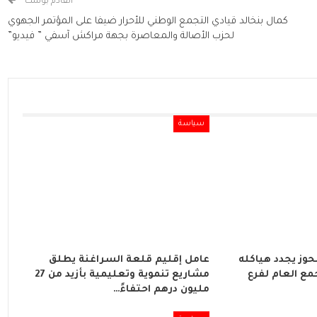
القادم بوست
كمال بنخالد قيادي التجمع الوطني للأحرار ضيفا على المؤتمر الجهوي
لحزب الأصالة والمعاصرة بجهة مراكش آسفي ” فيديو”
سياسة
لحوز يجدد هياكله
عامل إقليم قلعة السراغنة يطلق
مع العام لفرع
مشاريع تنموية وتعليمية بأزيد من 27
مليون درهم احتفاءً…