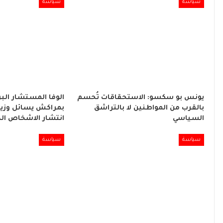
سياسة
سياسة
يونس بو سكسو: الاستحقاقات تُحسم
الوفا المستشار البر
بالقرب من المواطنين لا بالتراشق
بمراكش يسائل وزير
السياسي
انتشار الاشخاص ال
سياسة
سياسة