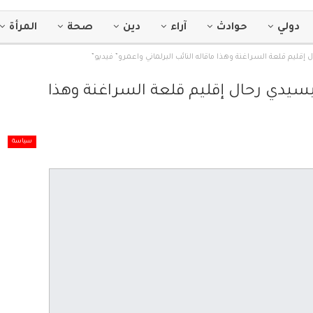
دولي
حوادث
آراء
دين
صحة
المرأة
ل إقليم قلعة السراغنة وهذا ماقاله النائب البرلماني واعمرو” فيديو”
ا بسيدي رحال إقليم قلعة السراغنة وهذا
سياسة