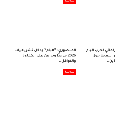
سياسة
لماني لحزب البام
المنصوري: “البام” يدخل تشريعيات
 الصحة حول
2026 موحدًا ويراهن على الكفاءة
ذين…
والتوافق…
سياسة