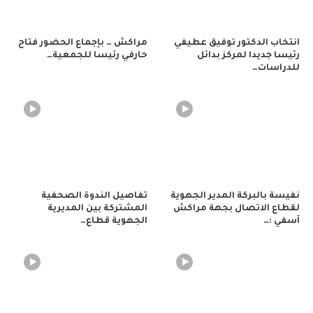
انتخاب الدكتور توفيق عطيفي
مراكش … بإجماع الحضور فتاح
رئيسا جديدا لمركز بدائل
حارفي رئيسا للجمعية…
للدراسات…
نفيسة بالبركة المدير الجهوية
تفاصيل الندوة الصحفية
لقطاع الاتصال بجهة مراكش
المشتركة بين المديرية
آسفي :…
الجهوية قطاع…