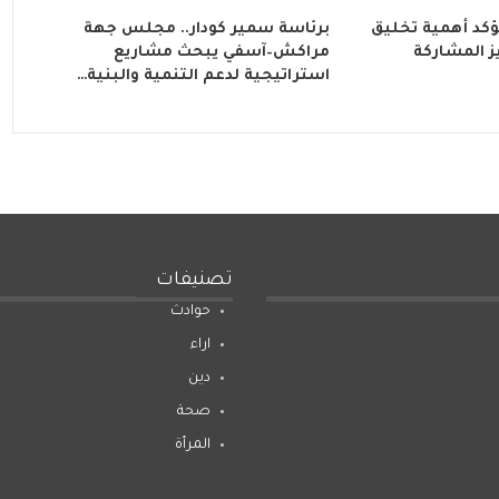
ؤكد أهمية تخليق
برئاسة سمير كودار.. مجلس جهة
202 وتعزيز المشاركة
مراكش–آسفي يبحث مشاريع
استراتيجية لدعم التنمية والبنية…
تصنيفات
حوادث
اراء
دين
صحة
المرأة