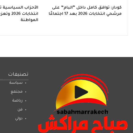
كودار: توافق كامل داخل “البام” على
الأحزاب السياسية ت
مرشحي انتخابات 2026 بعد 17 اجتماعًا
انتخابات 6
المواطنة
تصنيفات
سياسة
مجتمع
رياضة
فن
دولي