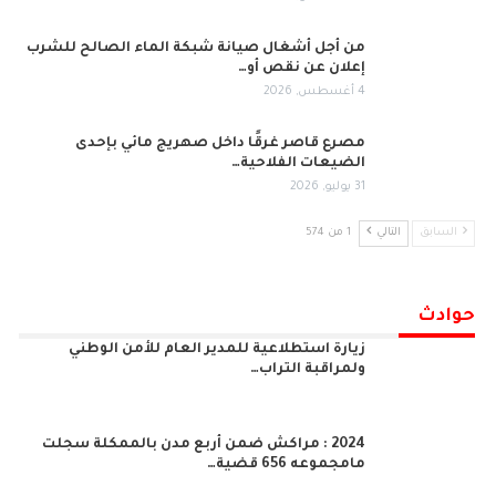
من أجل أشغال صيانة شبكة الماء الصالح للشرب
إعلان عن نقص أو…
4 أغسطس, 2026
مصرع قاصر غرقًا داخل صهريج مائي بإحدى
الضيعات الفلاحية…
31 يوليو, 2026
السابق
التالي
1 من 574
حوادث
زيارة استطلاعية للمدير العام للأمن الوطني
ولمراقبة التراب…
2024 : مراكش ضمن أربع مدن بالممكلة سجلت
مامجموعه 656 قضية…