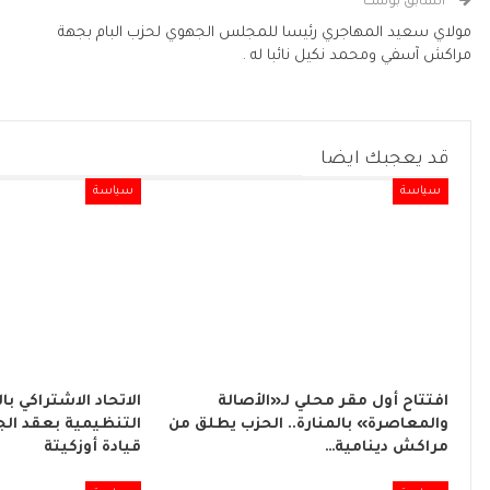
السابق بوست
مولاي سعيد المهاجري رئيسا للمجلس الجهوي لحزب البام بجهة
مراكش آسفي ومحمد نكيل نائبا له .
قد يعجبك ايضا
سياسة
سياسة
افتتاح أول مقر محلي لـ«الأصالة
الاتحاد الاشتراكي با
والمعاصرة» بالمنارة.. الحزب يطلق من
التنظيمية بعقد الج
مراكش دينامية…
قيادة أوزكيتة