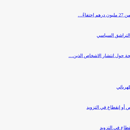
اءً…
التراشق السياسي
صحة حول انتشار الاشخاص الذين…
هربائي
أو إنقطاع في التزويد
طاع في التزويد