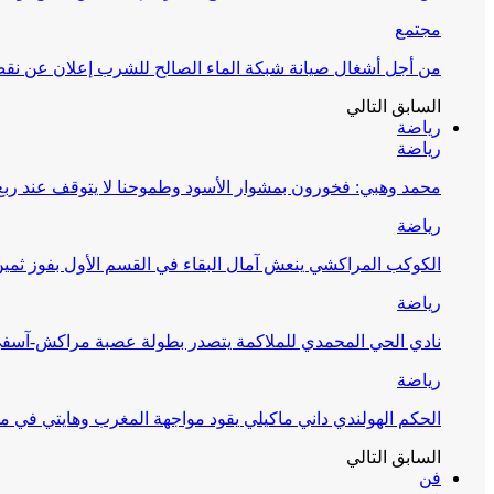
مجتمع
من أجل أشغال صيانة شبكة الماء الصالح للشرب إعلان عن نقص 
السابق
التالي
رياضة
رياضة
محمد وهبي: فخورون بمشوار الأسود وطموحنا لا يتوقف عند ربع 
رياضة
الكوكب المراكشي ينعش آمال البقاء في القسم الأول بفوز ثمين
رياضة
نادي الحي المحمدي للملاكمة يتصدر بطولة عصبة مراكش-آسف
رياضة
الحكم الهولندي داني ماكيلي يقود مواجهة المغرب وهايتي في مونديا
السابق
التالي
فن