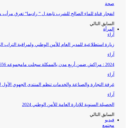
صحة
انفجار قناة للماء الصالح للشرب تابعة ل ” راديما” تغرق مرأ
السابق
التالي
المرأة
آراء
زيارة استطلاعية للمدير العام للأمن الوطني ولمراقبة التراب ا
آراء
2024 : مراكش ضمن أربع مدن بالممكلة سجلت مامجموعه 656 قضية تتعلق بغسيل الأموال
آراء
غرفة التجارة والصناعة والخدمات تنظم المنتدى الجهوي الأول
آراء
الحصيلة السنوية للإدارة العامة للأمن الوطني 2024
السابق
التالي
فيديو
مجتمع