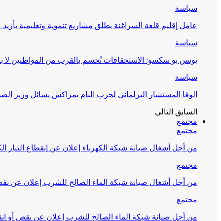
سياسة
عامل إقليم قلعة السراغنة يطلق مشاريع تنموية وتعليمية بأزيد من 27 مليون درهم احتف
سياسة
يونس بو سكسو: الاستحقاقات تُحسم بالقرب من المواطنين لا ب
سياسة
الوفا المستشار البرلماني لحزب البام بمراكش يسائل وزير ال
السابق
التالي
مجتمع
مجتمع
من أجل أشغال صيانة شبكة الكهرباء إعلان عن إنقطاع التيار الك
مجتمع
من أجل أشغال صيانة شبكة الماء الصالح للشرب إعلان عن نقص 
مجتمع
من أجل صيانة شبكة الماء الصالح للشرب إعلان عن نقص أو انق