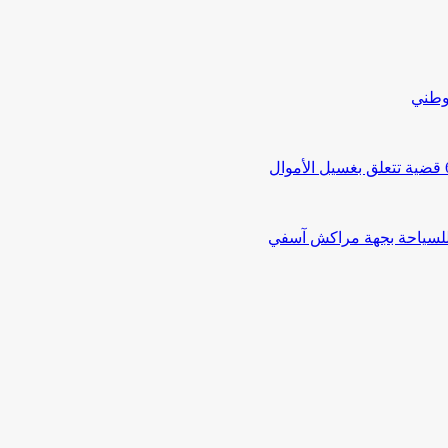
لوطني
 للسياحة بجهة مراكش آسفي