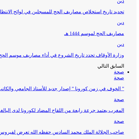
دين
تحديد تاريخ استخلاص مصاريف الحج للمسجلين في لوائح الانتظار (
دين
مصاريف الحج لموسم 1444 هـ
دين
وزارة الأوقاف تحدد تاريخ الشروع في أداء مصاريف موسم الحج لـ 4
السابق
التالي
صحة
صحة
” الخوف في زمن كورونا ” إصدار جديد للأستاذ الجامعي والكات
صحة
المغرب يعتمد جرعة رابعة من اللقاح المضاد لكورونا لدى البالغين 60 سنة فما فوق أو 
صحة
صاحب الجلالة الملك محمد السادس حفظه الله تعرض لفيروس كورونا ا