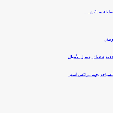
ب مقاولة بمراكش…
لوطني
 للسياحة بجهة مراكش آسفي