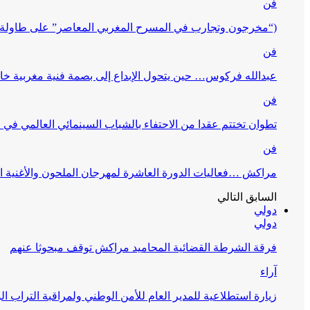
فن
(“مخرجون وتجارب في المسرح المغربي المعاصر” على طاولة 
فن
عبدالله فركوس… حين يتحول الإبداع إلى بصمة فنية مغربية خا
فن
تطوان تختتم عقدا من الاحتفاء بالشباب السينمائي العالمي في
فن
مراكش …فعاليات الدورة العاشرة لمهرجان الملحون والأغنية ا
السابق
التالي
دولي
دولي
فرقة الشرطة القضائية المحاميد مراكش توقف مبحوثا عنهم
آراء
زيارة استطلاعية للمدير العام للأمن الوطني ولمراقبة التراب ا