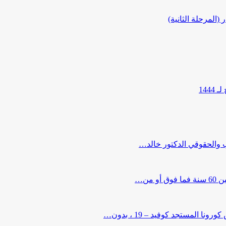
المرحلة الثانية)
144
ب والحقوقي الدكتور خالد…
من…
لمستجد كوفيد – 19 ، بدون…