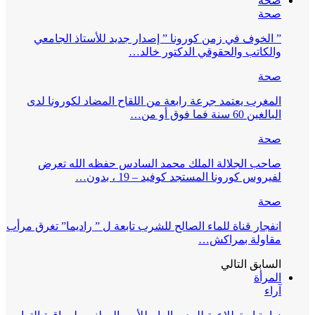
صحة
صحة
” الخوف في زمن كورونا ” إصدار جديد للأستاذ الجامعي
والكاتب والحقوقي الدكتور خالد…
صحة
المغرب يعتمد جرعة رابعة من اللقاح المضاد لكورونا لدى
البالغين 60 سنة فما فوق أو من…
صحة
صاحب الجلالة الملك محمد السادس حفظه الله تعرض
لفيروس كورونا المستجد كوفيد – 19 ، بدون…
صحة
انفجار قناة للماء الصالح للشرب تابعة ل ” راديما” تغرق مرأب
مقاولة بمراكش…
السابق
التالي
المرأة
آراء