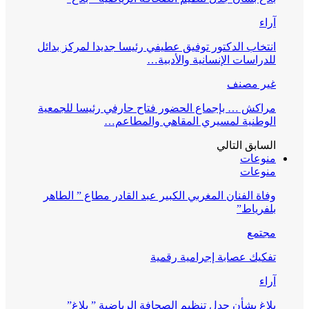
آراء
انتخاب الدكتور توفيق عطيفي رئيسا جديدا لمركز بدائل
للدراسات الإنسانية والأدبية…
غير مصنف
مراكش … بإجماع الحضور فتاح حارفي رئيسا للجمعية
الوطنية لمسيري المقاهي والمطاعم…
السابق
التالي
منوعات
منوعات
وفاة الفنان المغربي الكبير عبد القادر مطاع ” الطاهر
بلفرياط”
مجتمع
تفكيك عصابة إجرامية رقمية
آراء
بلاغ بشأن جدل تنظيم الصحافة الرياضية ” بلاغ”