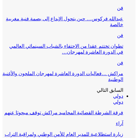
فن
عبدالله فركوس… حين يتحول الإبداع إلى بصمة فنية مغربية
خالصة
فن
تطوان تختتم عقدا من الاحتفاء بالشباب السينمائي العالمي
في الدورة العاشرة لمهرجان…
فن
مراكش …فعاليات الدورة العاشرة لمهرجان الملحون والأغنية
الوطنية
السابق
التالي
دولي
دولي
فرقة الشرطة القضائية المحاميد مراكش توقف مبحوثا عنهم
آراء
زيارة استطلاعية للمدير العام للأمن الوطني ولمراقبة التراب