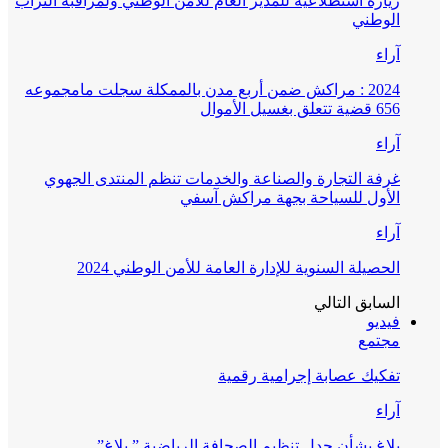
زيارة استطلاعية للمدير العام للأمن الوطني ولمراقبة التراب
الوطني
آراء
2024 : مراكش ضمن أربع مدن بالممكلة سجلت مامجموعه
656 قضية تتعلق بغسيل الأموال
آراء
غرفة التجارة والصناعة والخدمات تنظم المنتدى الجهوي
الأول للسياحة بجهة مراكش آسفي
آراء
الحصيلة السنوية للإدارة العامة للأمن الوطني 2024
السابق
التالي
فيديو
مجتمع
تفكيك عصابة إجرامية رقمية
آراء
بلاغ بشأن جدل تنظيم الصحافة الرياضية ” بلاغ”