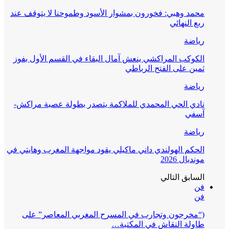
محمد وهبي: فخورون بمشوار الأسود وطموحنا لا يتوقف عند
ربع النهائي
رياضة
الكوكب المراكشي ينعش آمال البقاء في القسم الأول بفوز
ثمين على الفتح الرباطي
رياضة
نادي الحي المحمدي للملاكمة يتصدر بطولة عصبة مراكش-
آسفي
رياضة
الحكم الهولندي داني ماكيلي يقود مواجهة المغرب وهايتي في
مونديال 2026
السابق
التالي
فن
فن
(“مخرجون وتجارب في المسرح المغربي المعاصر” على
طاولة النقاش في المكتبة…