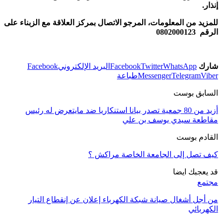
إنذار.
للمزيد من المعلومات، المرجو الاتصال بمركز العلاقة مع الزبناء على
الرقم 0802000123
شارك
WhatsApp
Twitter
Facebook
البريد الإلكتروني
Facebook
Viber
Telegram
Messenger
طباعة
السابق بوست
أزيد من 80 جمعية تصدر بيانا استنكاريا ضد مايتعرض له رئيس
مقاطعة سيدي يوسف بن علي
القادم بوست
كيف تصل إلى الجامعة الخاصة مراكش ؟
قد يعجبك ايضا
مجتمع
من أجل أشغال صيانة شبكة الكهرباء إعلان عن إنقطاع التيار
الكهربائي