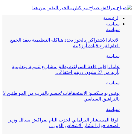
صباح مراكش - الخبر اليقين من هنا
الرئيسية
سياسة
سياسة
الاتحاد الاشتراكي بالحوز يجدد هياكله التنظيمية بعقد الجمع
العام لفرع قيادة أوزكيتة
سياسة
عامل إقليم قلعة السراغنة يطلق مشاريع تنموية وتعليمية
بأزيد من 27 مليون درهم احتفاءً…
سياسة
يونس بو سكسو: الاستحقاقات تُحسم بالقرب من المواطنين لا
بالتراشق السياسي
سياسة
الوفا المستشار البرلماني لحزب البام بمراكش يسائل وزير
الصحة حول انتشار الاشخاص الذين…