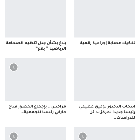
تفكيك عصابة إجرامية رقمية
بلاغ بشأن جدل تنظيم الصحافة
الرياضية ” بلاغ”
انتخاب الدكتور توفيق عطيفي
مراكش … بإجماع الحضور فتاح
رئيسا جديدا لمركز بدائل
حارفي رئيسا للجمعية…
للدراسات…