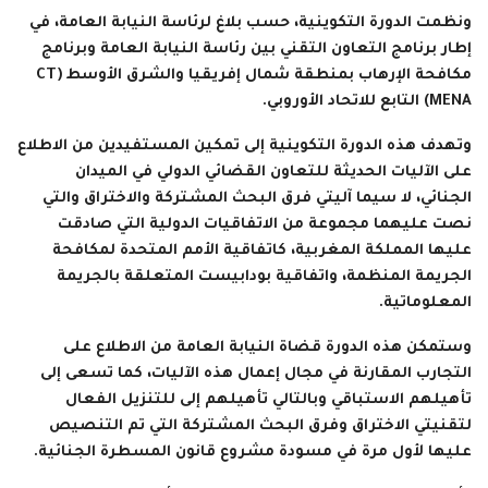
ونظمت الدورة التكوينية، حسب بلاغ لرئاسة النيابة العامة، في
إطار برنامج التعاون التقني بين رئاسة النيابة العامة وبرنامج
مكافحة الإرهاب بمنطقة شمال إفريقيا والشرق الأوسط (CT
MENA) التابع للاتحاد الأوروبي.
وتهدف هذه الدورة التكوينية إلى تمكين المستفيدين من الاطلاع
على الآليات الحديثة للتعاون القضائي الدولي في الميدان
الجنائي، لا سيما آليتي فرق البحث المشتركة والاختراق والتي
نصت عليهما مجموعة من الاتفاقيات الدولية التي صادقت
عليها المملكة المغربية، كاتفاقية الأمم المتحدة لمكافحة
الجريمة المنظمة، واتفاقية بودابيست المتعلقة بالجريمة
المعلوماتية.
وستمكن هذه الدورة قضاة النيابة العامة من الاطلاع على
التجارب المقارنة في مجال إعمال هذه الآليات، كما تسعى إلى
تأهيلهم الاستباقي وبالتالي تأهيلهم إلى للتنزيل الفعال
لتقنيتي الاختراق وفرق البحث المشتركة التي تم التنصيص
عليها لأول مرة في مسودة مشروع قانون المسطرة الجنائية.