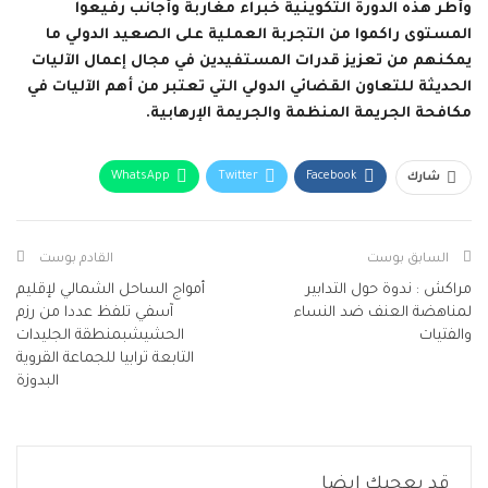
وأطر هذه الدورة التكوينية خبراء مغاربة وأجانب رفيعوا
المستوى راكموا من التجربة العملية على الصعيد الدولي ما
يمكنهم من تعزيز قدرات المستفيدين في مجال إعمال الآليات
الحديثة للتعاون القضائي الدولي التي تعتبر من أهم الآليات في
مكافحة الجريمة المنظمة والجريمة الإرهابية.
WhatsApp
Twitter
Facebook
شارك
البريد الإلكتروني
Facebook Messenger
Telegram
Viber
طباعة
السابق بوست
القادم بوست
مراكش : ندوة حول التدابير
أمواج الساحل الشمالي لإقليم
لمناهضة العنف ضد النساء
آسفي تلفظ عددا من رزم
والفتيات
الحشيشبمنطقة الجليدات
التابعة ترابيا للجماعة القروية
البدوزة
قد يعجبك ايضا