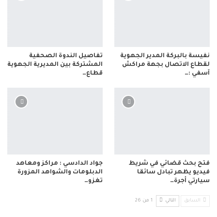
نفيسة بالبركة المدير الجهوية
تفاصيل الندوة الصحفية
لقطاع الاتصال بجهة مراكش
المشتركة بين المديرية الجهوية
آسفي :…
قطاع…
فتح بحث قضائي في شريط
جواد الدادسي : مراكز ومعاهد
فيديو يظهر تبادل سائقا
الدبلومات والشواهد المزورة
سيارتي أجرة…
تغزو…
السابق
التالي
1 من 26