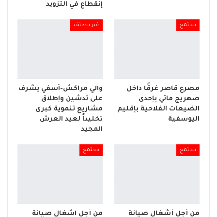
إنقطاع في التزويد
مجتمع
غير مصنف
مصرع قاصر غرقًا داخل
والي مراكش-آسفي يشرف
صهريج مائي بإحدى
على تدشين وإطلاق
الضيعات الفلاحية بإقليم
مشاريع تنموية كبرى
اليوسفية
تخليداً لعيد العرش
المجيد
مجتمع
مجتمع
من أجل أشغال صيانة
من أجل اشغال صيانة