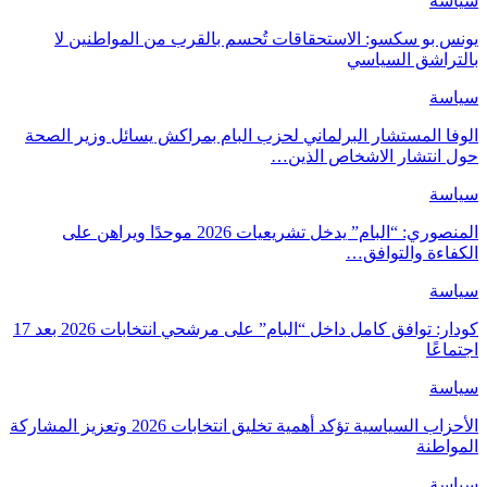
سياسة
يونس بو سكسو: الاستحقاقات تُحسم بالقرب من المواطنين لا
بالتراشق السياسي
سياسة
الوفا المستشار البرلماني لحزب البام بمراكش يسائل وزير الصحة
حول انتشار الاشخاص الذين…
سياسة
المنصوري: “البام” يدخل تشريعيات 2026 موحدًا ويراهن على
الكفاءة والتوافق…
سياسة
كودار: توافق كامل داخل “البام” على مرشحي انتخابات 2026 بعد 17
اجتماعًا
سياسة
الأحزاب السياسية تؤكد أهمية تخليق انتخابات 2026 وتعزيز المشاركة
المواطنة
سياسة