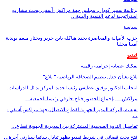
برئاسة سمير كودار.. مجلس جهة مراكش–آسفي يبحث مشاريع
استراتيجية لدعم التنمية والبنية…
سياسة
حزب الأصالة والمعاصرة يجدد هياكله بابن جرير ويختار منعم بويدية
أميناً محلياً
فيديو
تفكيك عصابة إجرامية رقمية
بلاغ بشأن جدل تنظيم الصحافة الرياضية ” بلاغ”
انتخاب الدكتور توفيق عطيفي رئيسا جديدا لمركز بدائل للدراسات…
مراكش … بإجماع الحضور فتاح حارفي رئيسا للجمعية…
نفيسة بالبركة المدير الجهوية لقطاع الاتصال بجهة مراكش آسفي :
…
تفاصيل الندوة الصحفية المشتركة بين المديرية الجهوية قطاع…
فتح بحث قضائي في شريط فيديو يظهر تبادل سائقا سيارتي أجرة…