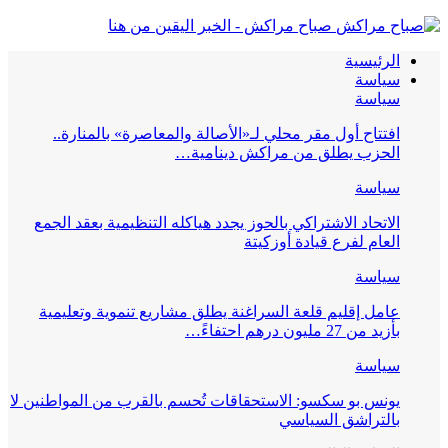
صباح مراكش - الخبر اليقين من هنا
الرئيسية
سياسة
سياسة
افتتاح أول مقر محلي لـ«الأصالة والمعاصرة» بالمنارة..
الحزب يطلق من مراكش دينامية…
سياسة
الاتحاد الاشتراكي بالحوز يجدد هياكله التنظيمية بعقد الجمع
العام لفرع قيادة أوزكيتة
سياسة
عامل إقليم قلعة السراغنة يطلق مشاريع تنموية وتعليمية
بأزيد من 27 مليون درهم احتفاءً…
سياسة
يونس بو سكسو: الاستحقاقات تُحسم بالقرب من المواطنين لا
بالتراشق السياسي