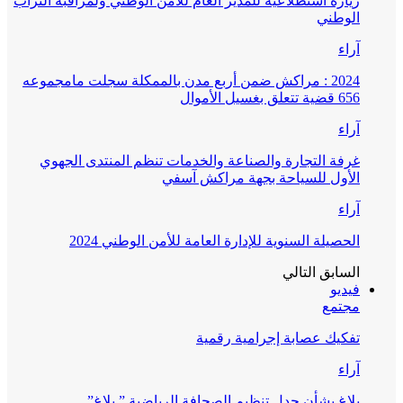
زيارة استطلاعية للمدير العام للأمن الوطني ولمراقبة التراب
الوطني
آراء
2024 : مراكش ضمن أربع مدن بالممكلة سجلت مامجموعه
656 قضية تتعلق بغسيل الأموال
آراء
غرفة التجارة والصناعة والخدمات تنظم المنتدى الجهوي
الأول للسياحة بجهة مراكش آسفي
آراء
الحصيلة السنوية للإدارة العامة للأمن الوطني 2024
السابق
التالي
فيديو
مجتمع
تفكيك عصابة إجرامية رقمية
آراء
بلاغ بشأن جدل تنظيم الصحافة الرياضية ” بلاغ”