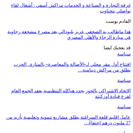
غرفة التجارة و الصناعة و الخدمات مراكش آسفي : أشغال لقاء
تواصلي بتحناوت
القادم بوست
هذا ماطالب به الصحفي عزيز بلبودالي بعد مصرع مشجعة رجاوية
في مبارة الرجاء والأهلي المصري
قد يعجبك ايضا
سياسة
افتتاح أول مقر محلي لـ«الأصالة والمعاصرة» بالمنارة.. الحزب
يطلق من مراكش دينامية…
سياسة
الاتحاد الاشتراكي بالحوز يجدد هياكله التنظيمية بعقد الجمع العام
لفرع قيادة أوزكيتة
سياسة
عامل إقليم قلعة السراغنة يطلق مشاريع تنموية وتعليمية بأزيد من
27 مليون درهم احتفاءً…