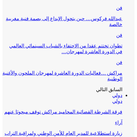
فن
عبدالله فركوس… حين يتحول الإبداع إلى بصمة فنية مغربية
خالصة
فن
تطوان تختتم عقدا من الاحتفاء بالشباب السينمائي العالمي
في الدورة العاشرة لمهرجان…
فن
مراكش …فعاليات الدورة العاشرة لمهرجان الملحون والأغنية
الوطنية
السابق
التالي
دولي
دولي
فرقة الشرطة القضائية المحاميد مراكش توقف مبحوثا عنهم
آراء
زيارة استطلاعية للمدير العام للأمن الوطني ولمراقبة التراب