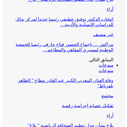
آراء
انتخاب الدكتور توفيق عطيفي رئيسا جديدا لمركز بدائل
للدراسات الإنسانية والأدبية…
غير مصنف
مراكش … بإجماع الحضور فتاح حارفي رئيسا للجمعية
الوطنية لمسيري المقاهي والمطاعم…
السابق
التالي
منوعات
منوعات
وفاة الفنان المغربي الكبير عبد القادر مطاع ” الطاهر
بلفرياط”
مجتمع
تفكيك عصابة إجرامية رقمية
آراء
بلاغ بشأن جدل تنظيم الصحافة الرياضية ” بلاغ”