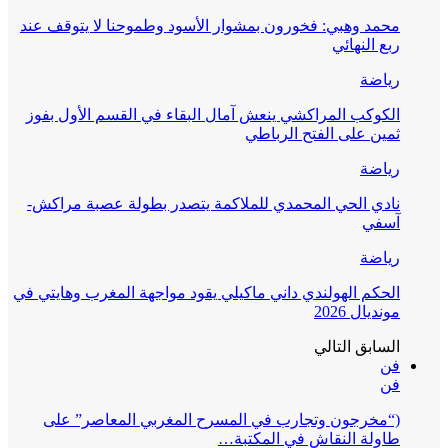
محمد وهبي: فخورون بمشوار الأسود وطموحنا لا يتوقف عند
ربع النهائي
رياضة
الكوكب المراكشي ينعش آمال البقاء في القسم الأول بفوز
ثمين على الفتح الرباطي
رياضة
نادي الحي المحمدي للملاكمة يتصدر بطولة عصبة مراكش-
آسفي
رياضة
الحكم الهولندي داني ماكيلي يقود مواجهة المغرب وهايتي في
مونديال 2026
السابق
التالي
فن
فن
(“مخرجون وتجارب في المسرح المغربي المعاصر” على
طاولة النقاش في المكتبة…