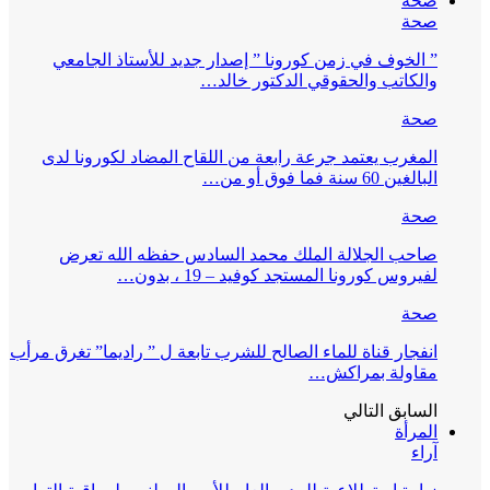
صحة
صحة
” الخوف في زمن كورونا ” إصدار جديد للأستاذ الجامعي
والكاتب والحقوقي الدكتور خالد…
صحة
المغرب يعتمد جرعة رابعة من اللقاح المضاد لكورونا لدى
البالغين 60 سنة فما فوق أو من…
صحة
صاحب الجلالة الملك محمد السادس حفظه الله تعرض
لفيروس كورونا المستجد كوفيد – 19 ، بدون…
صحة
انفجار قناة للماء الصالح للشرب تابعة ل ” راديما” تغرق مرأب
مقاولة بمراكش…
السابق
التالي
المرأة
آراء