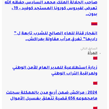
صاحب الجلالة الملك محمد السادس حفظه الله
تعرض لفيروس كورونا المستجد كوفيد – 19 ،
بدون…
صحة
انفجار قناة للماء الصالح للشرب تابعة ل ”
راديما” تغرق مرأب مقاولة بمراكش…
السابق
التالي
المرأة
آراء
زيارة استطلاعية للمدير العام للأمن الوطني
ولمراقبة التراب الوطني
آراء
2024 : مراكش ضمن أربع مدن بالممكلة سجلت
مامجموعه 656 قضية تتعلق بغسيل الأموال
آراء