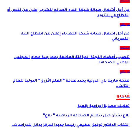
مجتمع
من أجل أشغال صيانة شبكة الماء الصالح للشرب إعلان عن نقص أو
إنقطاع في التزويد
مجتمع
من أجل اشغال صيانة شبكة الكهرباء إعلان عن انقطاع التيار
الكهربائي
مجتمع
تنصيب أعضاء اللجنة المؤقتة المكلفة بممارسة مهام المجلس
الوطني للصحافة
مجتمع
طنجة مارينا باي الدولية يجدد علامة “العلم الأزرق” الدولية للعام
الثالث…
فيديو
تفكيك عصابة إجرامية رقمية
بلاغ بشأن جدل تنظيم الصحافة الرياضية ” بلاغ”
انتخاب الدكتور توفيق عطيفي رئيسا جديدا لمركز بدائل للدراسات…