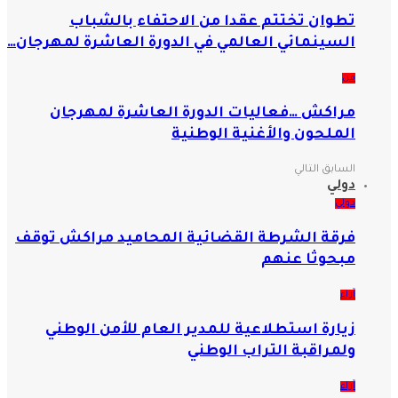
تطوان تختتم عقدا من الاحتفاء بالشباب
السينمائي العالمي في الدورة العاشرة لمهرجان…
فن
مراكش …فعاليات الدورة العاشرة لمهرجان
الملحون والأغنية الوطنية
السابق
التالي
دولي
دولي
فرقة الشرطة القضائية المحاميد مراكش توقف
مبحوثا عنهم
آراء
زيارة استطلاعية للمدير العام للأمن الوطني
ولمراقبة التراب الوطني
آراء