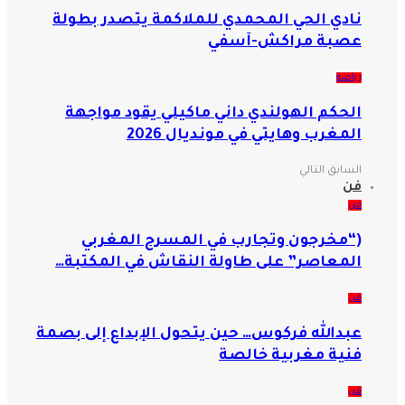
نادي الحي المحمدي للملاكمة يتصدر بطولة
عصبة مراكش-آسفي
رياضة
الحكم الهولندي داني ماكيلي يقود مواجهة
المغرب وهايتي في مونديال 2026
السابق
التالي
فن
فن
(“مخرجون وتجارب في المسرح المغربي
المعاصر” على طاولة النقاش في المكتبة…
فن
عبدالله فركوس… حين يتحول الإبداع إلى بصمة
فنية مغربية خالصة
فن