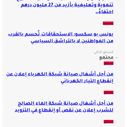
تنموية وتعليمية بأزيد من 27 مليون درهم
احتفاءً…
سياسة
يونس بو سكسو: الاستحقاقات تُحسم بالقرب
من المواطنين لا بالتراشق السياسي
السابق
التالي
مجتمع
مجتمع
من أجل أشغال صيانة شبكة الكهرباء إعلان عن
إنقطاع التيار الكهربائي
مجتمع
من أجل أشغال صيانة شبكة الماء الصالح
للشرب إعلان عن نقص أو إنقطاع في التزويد
مجتمع