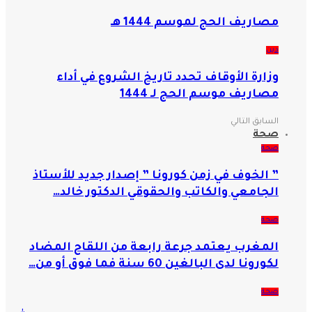
مصاريف الحج لموسم 1444 هـ
دين
وزارة الأوقاف تحدد تاريخ الشروع في أداء
مصاريف موسم الحج لـ 1444
السابق
التالي
صحة
صحة
” الخوف في زمن كورونا ” إصدار جديد للأستاذ
الجامعي والكاتب والحقوقي الدكتور خالد…
صحة
المغرب يعتمد جرعة رابعة من اللقاح المضاد
لكورونا لدى البالغين 60 سنة فما فوق أو من…
صحة