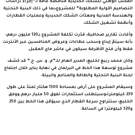
المكتب الوطني للسّكك الحديدية مناقصة عامة لـ”إجراء دراسات
التصاميم الأولية المطلوبة” للمشروع،بما في ذلك البنية التحتية
والهندسة المدنية ومعدّات السّكك الحديدية وعمليات القطارات
وأنظمة تشغيل السّكك.
وأفادت تقارير صحافية، قدّرت تكلفة المشروع بـ120 مليون درهم،
بأنه سيتمّ إيداع وسحب عطاءات وعروض المنافسين عبر الأنترنت
فقط وأن فتح الأظرفة سيكون في عاشر ماي المقبل.
وكان محمد ربيع لخليع، المدير العام للـ”م. و. س. ح.” قد كشف
مشروع توسعة هذا الخط في البرلمان في نهاية يناير خلال اجتماع
لجنة البنية التحتية والطاقة والمناجم والبيئة.
وسيقام المشروع على أرض بمساحة 1300 هكتار تمتدّ على طول
239 كيلومترا،وسيتطلب استثمارات تفوق 50 مليار درهم.ووفق
الخليع، ستتراوح سرعة القطار الذي سيؤمّن هذا الخط بين 250
و320 كيلومترا في الساعة.