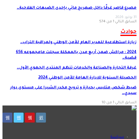
مصرع قاصر غرقًا داخل صهريج مائي بإحدى الضيعات الفلاحية…
31 يوليو, 2026
السابق
التالي
1 من 574
حوادث
زيارة استطلاعية للمدير العام للأمن الوطني ولمراقبة التراب…
2024 : مراكش ضمن أربع مدن بالممكلة سجلت مامجموعه 656
قضية…
غرفة التجارة والصناعة والخدمات تنظم المنتدى الجهوي الأول…
الحصيلة السنوية للإدارة العامة للأمن الوطني 2024
ضبط شخص متلبس بحيازة و ترويج مخدر الشيرا على مستوى دوار
سيدي…
السابق
التالي
1 من 10
تصنيفات
سياسة