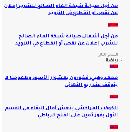
من أجل صيانة شبكة الماء الصالح للشرب إعلان
عن نقص أو انقطاع في التزويد
مجتمع
من أجل أشغال صيانة شبكة الماء الصالح
للشرب إعلان عن نقص أو إنقطاع في التزويد
السابق
التالي
رياضة
رياضة
محمد وهبي: فخورون بمشوار الأسود وطموحنا لا
يتوقف عند ربع النهائي
رياضة
الكوكب المراكشي ينعش آمال البقاء في القسم
الأول بفوز ثمين على الفتح الرباطي
رياضة