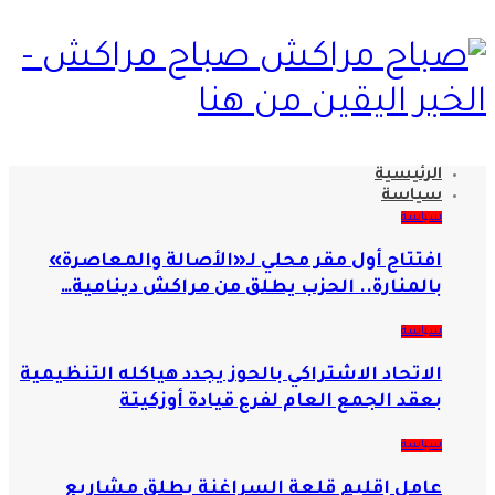
صباح مراكش -
الخبر اليقين من هنا
الرئيسية
سياسة
سياسة
افتتاح أول مقر محلي لـ«الأصالة والمعاصرة»
بالمنارة.. الحزب يطلق من مراكش دينامية…
سياسة
الاتحاد الاشتراكي بالحوز يجدد هياكله التنظيمية
بعقد الجمع العام لفرع قيادة أوزكيتة
سياسة
عامل إقليم قلعة السراغنة يطلق مشاريع