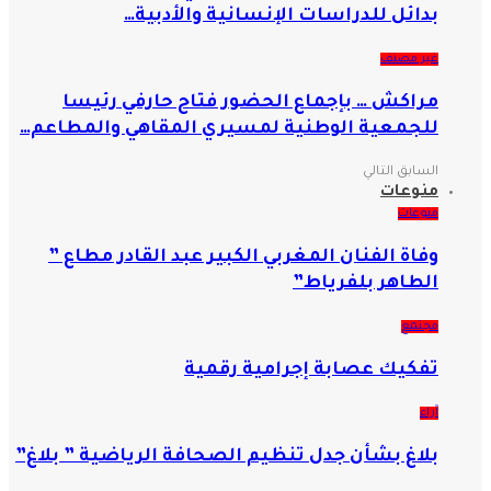
بدائل للدراسات الإنسانية والأدبية…
غير مصنف
مراكش … بإجماع الحضور فتاح حارفي رئيسا
للجمعية الوطنية لمسيري المقاهي والمطاعم…
السابق
التالي
منوعات
منوعات
وفاة الفنان المغربي الكبير عبد القادر مطاع ”
الطاهر بلفرياط”
مجتمع
تفكيك عصابة إجرامية رقمية
آراء
بلاغ بشأن جدل تنظيم الصحافة الرياضية ” بلاغ”