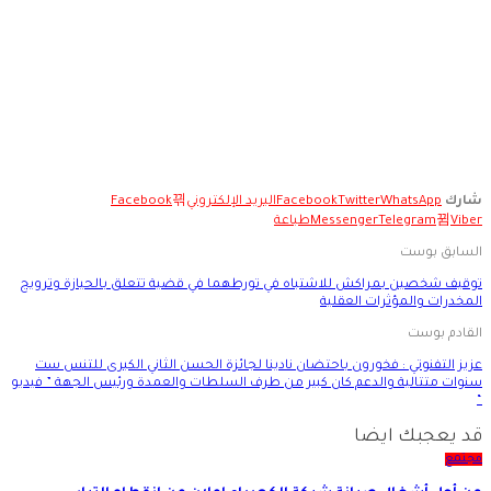
شارك
WhatsApp
Twitter
Facebook
البريد الإلكتروني
Facebook
Viber
Telegram
Messenger
طباعة
السابق بوست
توقيف شخصين بمراكش للاشتباه في تورطهما في قضية تتعلق بالحيازة وترويج
المخدرات والمؤثرات العقلية
القادم بوست
عزيز التفنوتي : فخورون باحتضان نادينا لجائزة الحسن الثاني الكبرى للتنس ست
سنوات متتالية والدعم كان كبير من طرف السلطات والعمدة ورئيس الجهة ” فيديو
“
قد يعجبك ايضا
مجتمع