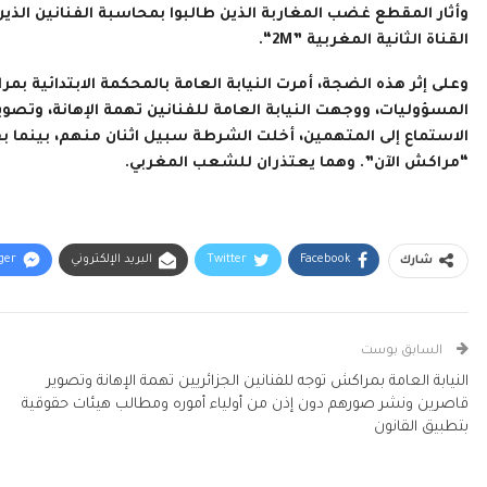
وأثار المقطع غضب المغاربة الذين طالبوا بمحاسبة الفنانين الذين
القناة الثانية المغربية ”2M“.
وعلى إثر هذه الضجة، أمرت النيابة العامة بالمحكمة الابتدائية 
المسؤوليات،
ووجهت النيابة العامة للفنانين تهمة الإهانة، وتص
الاستماع إلى المتهمين، أخلت الشرطة سبيل اثنان منهم، بينما ب
“مراكش الآن”. وهما يعتذران للشعب المغربي.
Facebook
Twitter
البريد الإلكتروني
ger
شارك
السابق بوست
النيابة العامة بمراكش توجه للفنانين الجزائريين تهمة الإهانة وتصوير
قاصرين ونشر صورهم دون إذن من أولياء أموره ومطالب هيئات حقوقية
بتطبيق القانون