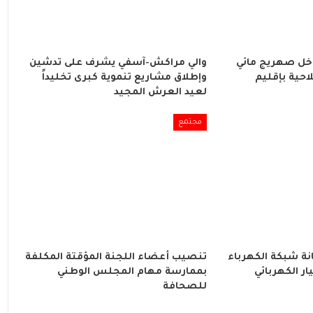
اخل صهريج مائي
والي مراكش-آسفي يشرف على تدشين
احية بإقليم
وإطلاق مشاريع تنموية كبرى تخليداً
لعيد العرش المجيد
مجتمع
ة شبكة الكهرباء
تنصيب أعضاء اللجنة المؤقتة المكلفة
ار الكهربائي
بممارسة مهام المجلس الوطني
للصحافة