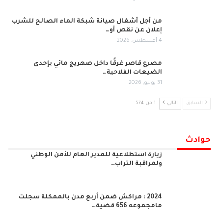
من أجل أشغال صيانة شبكة الماء الصالح للشرب
إعلان عن نقص أو…
4 أغسطس, 2026
مصرع قاصر غرقًا داخل صهريج مائي بإحدى
الضيعات الفلاحية…
31 يوليو, 2026
السابق
التالي
1 من 574
حوادث
زيارة استطلاعية للمدير العام للأمن الوطني
ولمراقبة التراب…
2024 : مراكش ضمن أربع مدن بالممكلة سجلت
مامجموعه 656 قضية…