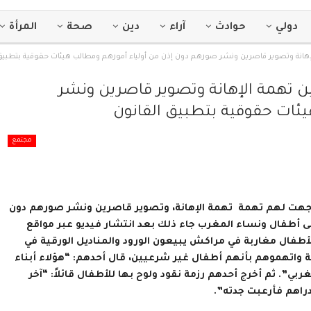
دولي
حوادث
آراء
دين
صحة
المرأة
 الإهانة وتصوير قاصرين ونشر صورهم دون إذن من أولياء أمورهم ومطالب هيئات حقوقية بتطبيق
يين تهمة الإهانة وتصوير قاصرين ونشر
ئات حقوقية بتطبيق القانون
مجتمع
وجهت لهم تهمة تهمة الإهانة، وتصوير قاصرين ونشر صورهم دون
لى أطفال ونساء المغرب جاء ذلك بعد انتشار فيديو عبر مواقع
لأطفال مغاربة في مراكش يبيعون الورود والمناديل الورقية في
ية واتهموهم بأنهم أطفال غير شرعيين، قال أحدهم: “هؤلاء أبناء
لواتي مارسن العلاقة الحميمية. مقابل 100 درهم مغربي”. ثم أخرج أحدهم رزمة نقود ولوح بها للأطفال قائلاً: “آخر
اهم فأرعبت جدته”.