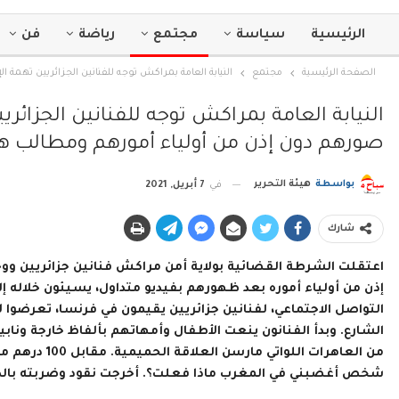
الرئيسية
سياسة
مجتمع
رياضة
فن
الصفحة الرئيسية
مجتمع
النيابة العامة بمراكش توجه للفنانين الجزائريين تهمة
النيابة العامة بمراكش توجه للفنانين الجزائر
صورهم دون إذن من أولياء أمورهم ومطالب هي
بواسطة
هيئة التحرير
في
7 أبريل, 2021
شارك
اعتقلت الشرطة القضائية بولاية أمن مراكش فنانين جزائريين و
إذن من أولياء أموره بعد ظهورهم بفيديو متداول، يسيئون خلاله إ
التواصل الاجتماعي، لفنانين جزائريين يقيمون في فرنسا، تعرضوا 
الشارع. وبدأ الفنانون ينعت الأطفال وأمهاتهم بألفاظ خارجة وناب
من العاهرات ال
شخص أغضبني في المغرب ماذا فعلت؟. أخرجت نقود وضربته بالدر