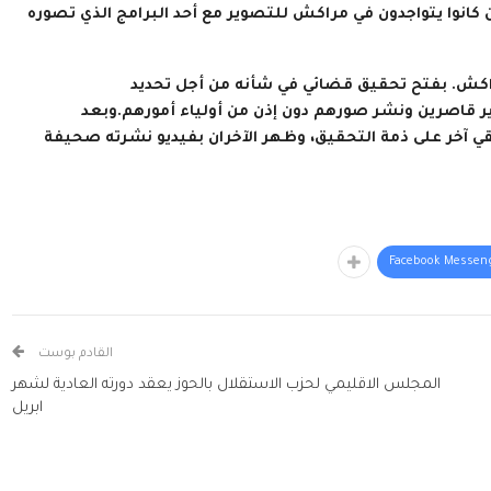
 كانوا يتواجدون في مراكش للتصوير مع أحد البرامج الذي تصوره
بمراكش. بفتح تحقيق قضائي في شأنه من أجل تحديد
وير قاصرين ونشر صورهم دون إذن من أولياء أمورهم.
وبعد
قي آخر على ذمة التحقيق، وظهر الآخران بفيديو نشرته صحيفة
Facebook Messen
القادم بوست
المجلس الاقليمي لحزب الاستقلال بالحوز يعقد دورته العادية لشهر
ابريل