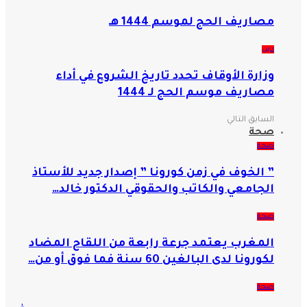
مصاريف الحج لموسم 1444 هـ
دين
وزارة الأوقاف تحدد تاريخ الشروع في أداء
مصاريف موسم الحج لـ 1444
السابق
التالي
صحة
صحة
” الخوف في زمن كورونا ” إصدار جديد للأستاذ
الجامعي والكاتب والحقوقي الدكتور خالد…
صحة
المغرب يعتمد جرعة رابعة من اللقاح المضاد
لكورونا لدى البالغين 60 سنة فما فوق أو من…
صحة