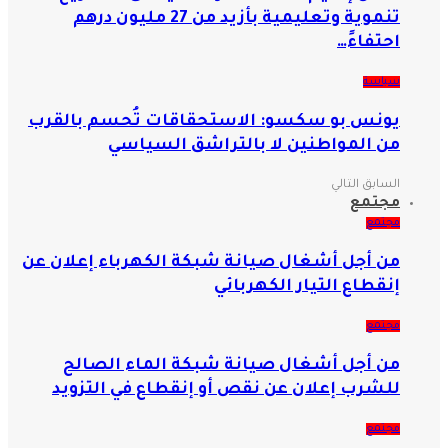
تنموية وتعليمية بأزيد من 27 مليون درهم
احتفاءً…
سياسة
يونس بو سكسو: الاستحقاقات تُحسم بالقرب
من المواطنين لا بالتراشق السياسي
السابق
التالي
مجتمع
مجتمع
من أجل أشغال صيانة شبكة الكهرباء إعلان عن
إنقطاع التيار الكهربائي
مجتمع
من أجل أشغال صيانة شبكة الماء الصالح
للشرب إعلان عن نقص أو إنقطاع في التزويد
مجتمع