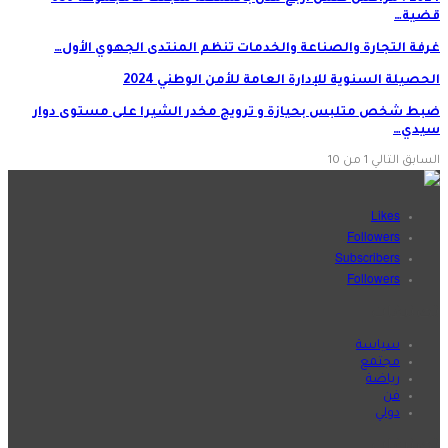
قضية…
غرفة التجارة والصناعة والخدمات تنظم المنتدى الجهوي الأول…
الحصيلة السنوية للإدارة العامة للأمن الوطني 2024
ضبط شخص متلبس بحيازة و ترويج مخدر الشيرا على مستوى دوار
سيدي…
السابق
التالي
1 من 10
Likes
Followers
Subscribers
Followers
تصنيفات
سياسة
مجتمع
رياضة
فن
دولي
تصنيفات