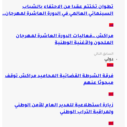
تطوان تختتم عقدا من الاحتفاء بالشباب
السينمائي العالمي في الدورة العاشرة لمهرجان…
فن
مراكش …فعاليات الدورة العاشرة لمهرجان
الملحون والأغنية الوطنية
السابق
التالي
دولي
دولي
فرقة الشرطة القضائية المحاميد مراكش توقف
مبحوثا عنهم
آراء
زيارة استطلاعية للمدير العام للأمن الوطني
ولمراقبة التراب الوطني
آراء