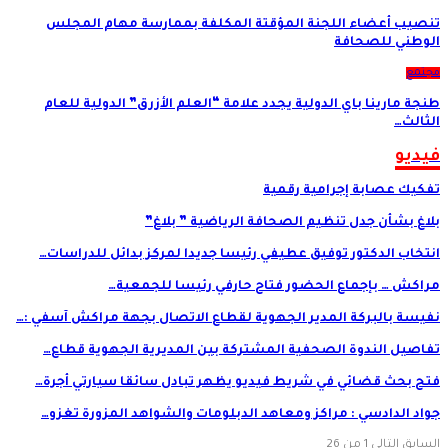
تنصيب أعضاء اللجنة المؤقتة المكلفة بممارسة مهام المجلس
الوطني للصحافة
مجتمع
طنجة مارينا باي الدولية يجدد علامة “العلم الأزرق” الدولية للعام
الثالث…
فيديو
تفكيك عصابة إجرامية رقمية
بلاغ بشأن جدل تنظيم الصحافة الرياضية ” بلاغ”
انتخاب الدكتور توفيق عطيفي رئيسا جديدا لمركز بدائل للدراسات…
مراكش … بإجماع الحضور فتاح حارفي رئيسا للجمعية…
نفيسة بالبركة المدير الجهوية لقطاع الاتصال بجهة مراكش آسفي :…
تفاصيل الندوة الصحفية المشتركة بين المديرية الجهوية قطاع…
فتح بحث قضائي في شريط فيديو يظهر تبادل سائقا سيارتي أجرة…
جواد الدادسي : مراكز ومعاهد الدبلومات والشواهد المزورة تغزو…
السابق
التالي
1 من 26