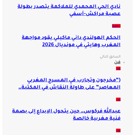
نادي الحي المحمدي للملاكمة يتصدر بطولة
عصبة مراكش-آسفي
رياضة
الحكم الهولندي داني ماكيلي يقود مواجهة
المغرب وهايتي في مونديال 2026
السابق
التالي
فن
فن
(“مخرجون وتجارب في المسرح المغربي
المعاصر” على طاولة النقاش في المكتبة…
فن
عبدالله فركوس… حين يتحول الإبداع إلى بصمة
فنية مغربية خالصة
فن