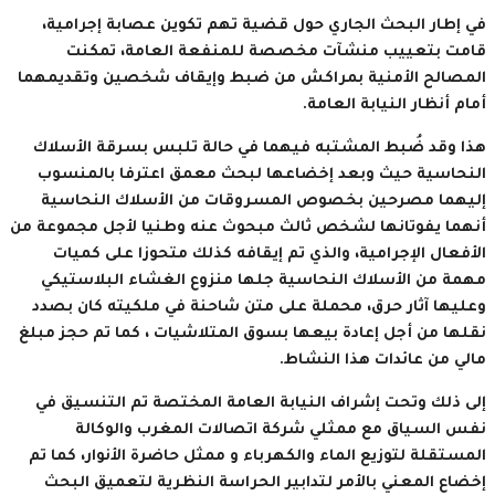
في إطار البحث الجاري حول قضية تهم تكوين عصابة إجرامية،
قامت بتعييب منشآت مخصصة للمنفعة العامة، تمكنت
المصالح الأمنية بمراكش من ضبط وإيقاف شخصين وتقديمهما
أمام أنظار النيابة العامة.
هذا وقد ضُبط المشتبه فيهما في حالة تلبس بسرقة الأسلاك
النحاسية حيث وبعد إخضاعها لبحث معمق اعترفا بالمنسوب
إليهما مصرحين بخصوص المسروقات من الأسلاك النحاسية
أنهما يفوتانها لشخص ثالث مبحوث عنه وطنيا لأجل مجموعة من
الأفعال الإجرامية، والذي تم إيقافه كذلك متحوزا على كميات
مهمة من الأسلاك النحاسية جلها منزوع الغشاء البلاستيكي
وعليها آثار حرق، محملة على متن شاحنة في ملكيته كان بصدد
نقلها من أجل إعادة بيعها بسوق المتلاشيات ، كما تم حجز مبلغ
مالي من عائدات هذا النشاط.
إلى ذلك وتحت إشراف النيابة العامة المختصة تم التنسيق في
نفس السياق مع ممثلي شركة اتصالات المغرب والوكالة
المستقلة لتوزيع الماء والكهرباء و ممثل حاضرة الأنوار، كما تم
إخضاع المعني بالأمر لتدابير الحراسة النظرية لتعميق البحث