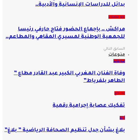
بدائل للدراسات الإنسانية والأدبية…
غير مصنف
مراكش … بإجماع الحضور فتاح حارفي رئيسا
للجمعية الوطنية لمسيري المقاهي والمطاعم…
السابق
التالي
منوعات
منوعات
وفاة الفنان المغربي الكبير عبد القادر مطاع ”
الطاهر بلفرياط”
مجتمع
تفكيك عصابة إجرامية رقمية
آراء
بلاغ بشأن جدل تنظيم الصحافة الرياضية ” بلاغ”