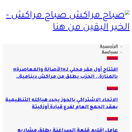
صباح مراكش -
الخبر اليقين من هنا
الرئيسية
سياسة
سياسة
افتتاح أول مقر محلي لـ«الأصالة والمعاصرة»
بالمنارة.. الحزب يطلق من مراكش دينامية…
سياسة
الاتحاد الاشتراكي بالحوز يجدد هياكله التنظيمية
بعقد الجمع العام لفرع قيادة أوزكيتة
سياسة
عامل إقليم قلعة السراغنة يطلق مشاريع