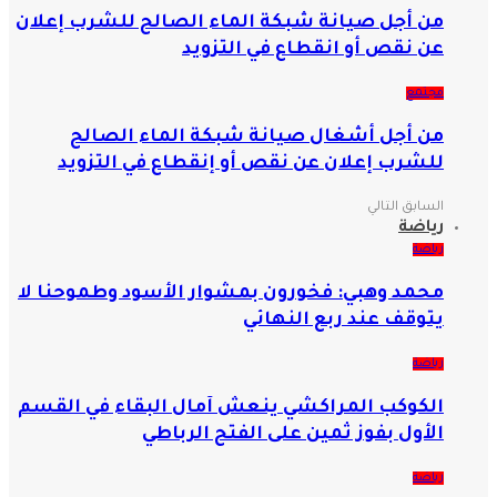
من أجل صيانة شبكة الماء الصالح للشرب إعلان
عن نقص أو انقطاع في التزويد
مجتمع
من أجل أشغال صيانة شبكة الماء الصالح
للشرب إعلان عن نقص أو إنقطاع في التزويد
السابق
التالي
رياضة
رياضة
محمد وهبي: فخورون بمشوار الأسود وطموحنا لا
يتوقف عند ربع النهائي
رياضة
الكوكب المراكشي ينعش آمال البقاء في القسم
الأول بفوز ثمين على الفتح الرباطي
رياضة