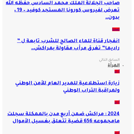
صاحب الجلالة الملك محمد السادس حفظه الله
تعرض لفيروس كورونا المستجد كوفيد – 19 ،
بدون…
صحة
انفجار قناة للماء الصالح للشرب تابعة ل ”
راديما” تغرق مرأب مقاولة بمراكش…
السابق
التالي
المرأة
آراء
زيارة استطلاعية للمدير العام للأمن الوطني
ولمراقبة التراب الوطني
آراء
2024 : مراكش ضمن أربع مدن بالممكلة سجلت
مامجموعه 656 قضية تتعلق بغسيل الأموال
آراء