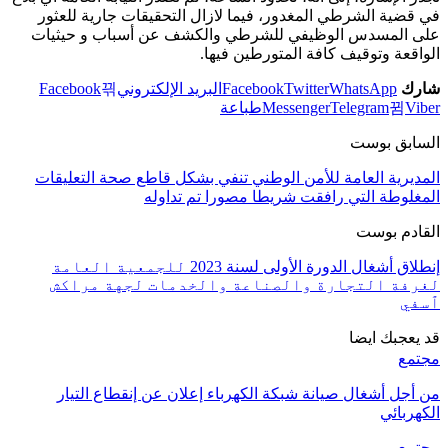
في قضية الشرطي المغدور، فيما لازال التحقيقات جارية للعثور
على المسدس الوظيفي للشرطي والكشف عن أسباب و حيثيات
الواقعة وتوقيف كافة المتورطين فيها.
شارك
WhatsApp
Twitter
Facebook
البريد الإلكتروني
Facebook
Viber
Telegram
Messenger
طباعة
السابق بوست
المديرية العامة للأمن الوطني تنفي بشكل قاطع صحة التعليقات
المغلوطة التي رافقت شريطا مصورا تم تداوله
القادم بوست
إنطلاق أشغال الدورة الأولى لسنة 2023 للجمعية العامة
لغرفة التجارة والصناعة والخدمات لجهة مراكش
ٱسفي
قد يعجبك ايضا
مجتمع
من أجل أشغال صيانة شبكة الكهرباء إعلان عن إنقطاع التيار
الكهربائي
مجتمع