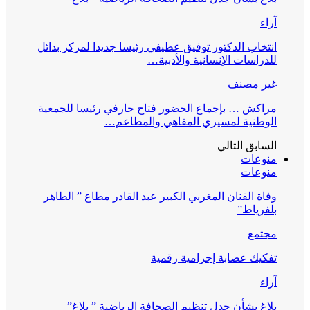
آراء
انتخاب الدكتور توفيق عطيفي رئيسا جديدا لمركز بدائل
للدراسات الإنسانية والأدبية…
غير مصنف
مراكش … بإجماع الحضور فتاح حارفي رئيسا للجمعية
الوطنية لمسيري المقاهي والمطاعم…
السابق
التالي
منوعات
منوعات
وفاة الفنان المغربي الكبير عبد القادر مطاع ” الطاهر
بلفرياط”
مجتمع
تفكيك عصابة إجرامية رقمية
آراء
بلاغ بشأن جدل تنظيم الصحافة الرياضية ” بلاغ”