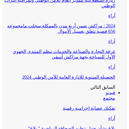
زيارة استطلاعية للمدير العام للأمن الوطني ولمراقبة التراب
الوطني
آراء
2024 : مراكش ضمن أربع مدن بالممكلة سجلت مامجموعه
656 قضية تتعلق بغسيل الأموال
آراء
غرفة التجارة والصناعة والخدمات تنظم المنتدى الجهوي
الأول للسياحة بجهة مراكش آسفي
آراء
الحصيلة السنوية للإدارة العامة للأمن الوطني 2024
السابق
التالي
فيديو
مجتمع
تفكيك عصابة إجرامية رقمية
آراء
بلاغ بشأن جدل تنظيم الصحافة الرياضية ” بلاغ”