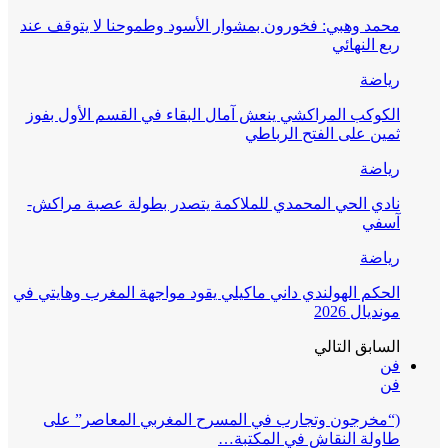
محمد وهبي: فخورون بمشوار الأسود وطموحنا لا يتوقف عند
ربع النهائي
رياضة
الكوكب المراكشي ينعش آمال البقاء في القسم الأول بفوز
ثمين على الفتح الرباطي
رياضة
نادي الحي المحمدي للملاكمة يتصدر بطولة عصبة مراكش-
آسفي
رياضة
الحكم الهولندي داني ماكيلي يقود مواجهة المغرب وهايتي في
مونديال 2026
السابق
التالي
فن
فن
(“مخرجون وتجارب في المسرح المغربي المعاصر” على
طاولة النقاش في المكتبة…