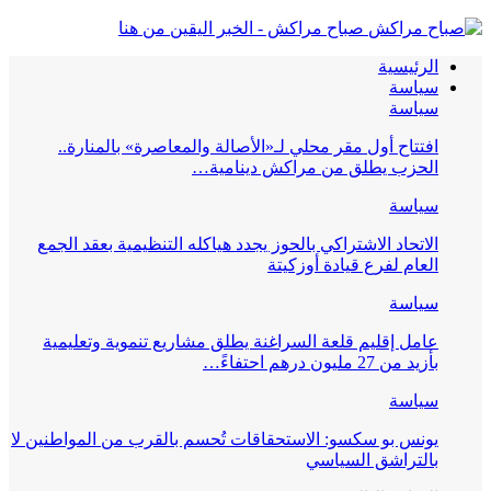
صباح مراكش - الخبر اليقين من هنا
الرئيسية
سياسة
سياسة
افتتاح أول مقر محلي لـ«الأصالة والمعاصرة» بالمنارة..
الحزب يطلق من مراكش دينامية…
سياسة
الاتحاد الاشتراكي بالحوز يجدد هياكله التنظيمية بعقد الجمع
العام لفرع قيادة أوزكيتة
سياسة
عامل إقليم قلعة السراغنة يطلق مشاريع تنموية وتعليمية
بأزيد من 27 مليون درهم احتفاءً…
سياسة
يونس بو سكسو: الاستحقاقات تُحسم بالقرب من المواطنين لا
بالتراشق السياسي