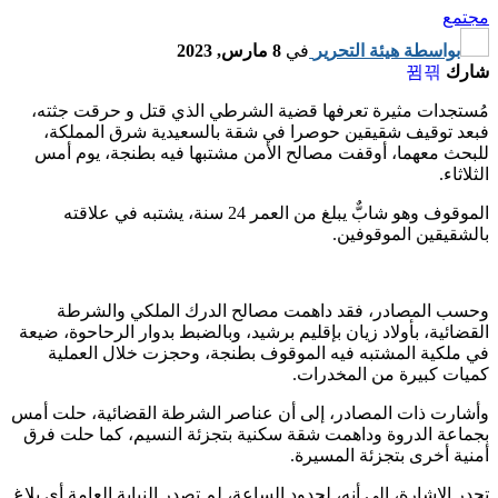
مجتمع
بواسطة
هيئة التحرير
في
8 مارس, 2023
شارك
مُستجدات مثيرة تعرفها قضية الشرطي الذي قتل و حرقت جثته،
فبعد توقيف شقيقين حوصرا في شقة بالسعيدية شرق المملكة،
للبحث معهما، أوقفت مصالح الأمن مشتبها فيه بطنجة، يوم أمس
الثلاثاء.
الموقوف وهو شابٌّ يبلغ من العمر 24 سنة، يشتبه في علاقته
بالشقيقين الموقوفين.
وحسب المصادر، فقد داهمت مصالح الدرك الملكي والشرطة
القضائية، بأولاد زيان بإقليم برشيد، وبالضبط بدوار الرحاحوة، ضيعة
في ملكية المشتبه فيه الموقوف بطنجة، وحجزت خلال العملية
كميات كبيرة من المخدرات.
وأشارت ذات المصادر، إلى أن عناصر الشرطة القضائية، حلت أمس
بجماعة الدروة وداهمت شقة سكنية بتجزئة النسيم، كما حلت فرق
أمنية أخرى بتجزئة المسيرة.
تجدر الإشارة، إلى أنه، لحدود الساعة، لم تصدر النيابة العامة أي بلاغ