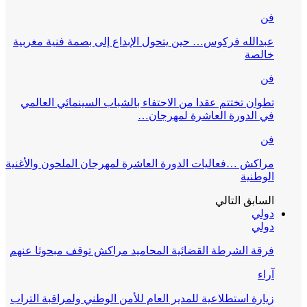
فن
عبدالله فركوس… حين يتحول الإبداع إلى بصمة فنية مغربية
خالصة
فن
تطوان تختتم عقدا من الاحتفاء بالشباب السينمائي العالمي
في الدورة العاشرة لمهرجان…
فن
مراكش …فعاليات الدورة العاشرة لمهرجان الملحون والأغنية
الوطنية
السابق
التالي
دولي
دولي
فرقة الشرطة القضائية المحاميد مراكش توقف مبحوثا عنهم
آراء
زيارة استطلاعية للمدير العام للأمن الوطني ولمراقبة التراب