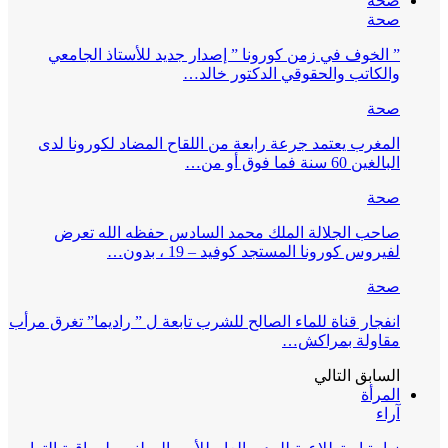
صحة
صحة
” الخوف في زمن كورونا ” إصدار جديد للأستاذ الجامعي
والكاتب والحقوقي الدكتور خالد…
صحة
المغرب يعتمد جرعة رابعة من اللقاح المضاد لكورونا لدى
البالغين 60 سنة فما فوق أو من…
صحة
صاحب الجلالة الملك محمد السادس حفظه الله تعرض
لفيروس كورونا المستجد كوفيد – 19 ، بدون…
صحة
انفجار قناة للماء الصالح للشرب تابعة ل ” راديما” تغرق مرأب
مقاولة بمراكش…
السابق
التالي
المرأة
آراء