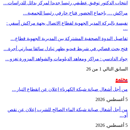
انتخاب الدكتور توفيق عطيفي رئيسا جديدا لمركز بدائل للدراسات…
مراكش … بإجماع الحضور فتاح حارفي رئيسا للجمعية…
نفيسة بالبركة المدير الجهوية لقطاع الاتصال بجهة مراكش آسفي :
…
تفاصيل الندوة الصحفية المشتركة بين المديرية الجهوية قطاع…
فتح بحث قضائي في شريط فيديو يظهر تبادل سائقا سيارتي أجرة…
جواد الدادسي : مراكز ومعاهد الدبلومات والشواهد المزورة تغزو…
السابق
التالي
1 من 26
مجتمع
من أجل أشغال صيانة شبكة الكهرباء إعلان عن إنقطاع التيار…
5 أغسطس, 2026
من أجل أشغال صيانة شبكة الماء الصالح للشرب إعلان عن نقص
أو…
5 أغسطس, 2026