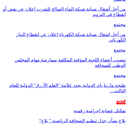
من أجل أشغال صيانة شبكة الماء الصالح للشرب إعلان عن نقص أو
إنقطاع في التزويد
مجتمع
من أجل اشغال صيانة شبكة الكهرباء إعلان عن انقطاع التيار
الكهربائي
مجتمع
تنصيب أعضاء اللجنة المؤقتة المكلفة بممارسة مهام المجلس
الوطني للصحافة
مجتمع
طنجة مارينا باي الدولية يجدد علامة “العلم الأزرق” الدولية للعام
الثالث…
فيديو
تفكيك عصابة إجرامية رقمية
بلاغ بشأن جدل تنظيم الصحافة الرياضية ” بلاغ”