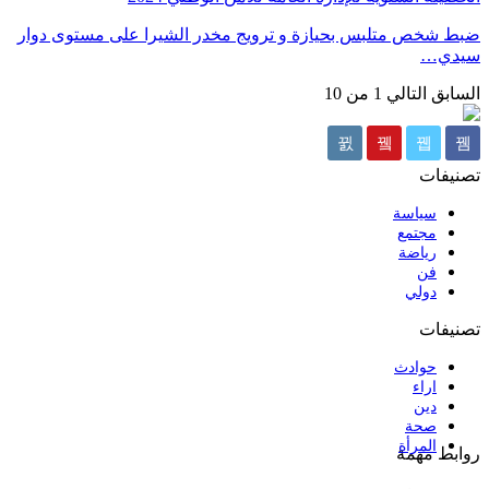
ضبط شخص متلبس بحيازة و ترويج مخدر الشيرا على مستوى دوار
سيدي…
السابق
التالي
1 من 10
تصنيفات
سياسة
مجتمع
رياضة
فن
دولي
تصنيفات
حوادث
اراء
دين
صحة
المرأة
روابط مهمة