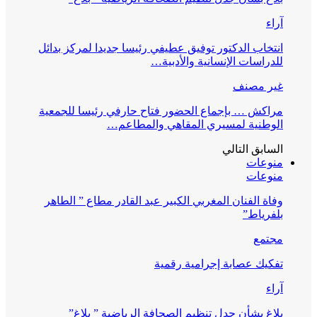
آراء
انتخاب الدكتور توفيق عطيفي رئيسا جديدا لمركز بدائل
للدراسات الإنسانية والأدبية…
غير مصنف
مراكش … بإجماع الحضور فتاح حارفي رئيسا للجمعية
الوطنية لمسيري المقاهي والمطاعم…
السابق
التالي
منوعات
منوعات
وفاة الفنان المغربي الكبير عبد القادر مطاع ” الطاهر
بلفرياط”
مجتمع
تفكيك عصابة إجرامية رقمية
آراء
بلاغ بشأن جدل تنظيم الصحافة الرياضية ” بلاغ”