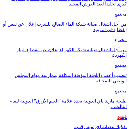
كبرى تخليداً لعيد العرش المجيد
مجتمع
من أجل أشغال صيانة شبكة الماء الصالح للشرب إعلان عن نقص أو
إنقطاع في التزويد
مجتمع
من أجل اشغال صيانة شبكة الكهرباء إعلان عن انقطاع التيار
الكهربائي
مجتمع
تنصيب أعضاء اللجنة المؤقتة المكلفة بممارسة مهام المجلس
الوطني للصحافة
مجتمع
طنجة مارينا باي الدولية يجدد علامة “العلم الأزرق” الدولية للعام
الثالث…
فيديو
تفكيك عصابة إجرامية رقمية