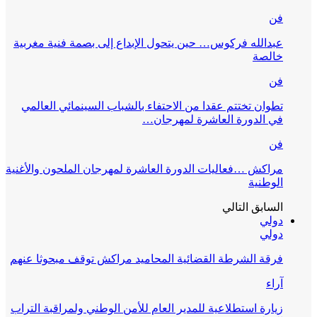
فن
عبدالله فركوس… حين يتحول الإبداع إلى بصمة فنية مغربية
خالصة
فن
تطوان تختتم عقدا من الاحتفاء بالشباب السينمائي العالمي
في الدورة العاشرة لمهرجان…
فن
مراكش …فعاليات الدورة العاشرة لمهرجان الملحون والأغنية
الوطنية
السابق
التالي
دولي
دولي
فرقة الشرطة القضائية المحاميد مراكش توقف مبحوثا عنهم
آراء
زيارة استطلاعية للمدير العام للأمن الوطني ولمراقبة التراب