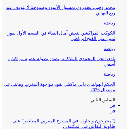
محمد وهبي: فخورون بمشوار الأسود وطموحنا لا يتوقف عند
ربع النهائي
رياضة
الكوكب المراكشي ينعش آمال البقاء في القسم الأول بفوز
ثمين على الفتح الرباطي
رياضة
نادي الحي المحمدي للملاكمة يتصدر بطولة عصبة مراكش-
آسفي
رياضة
الحكم الهولندي داني ماكيلي يقود مواجهة المغرب وهايتي في
مونديال 2026
السابق
التالي
فن
فن
(“مخرجون وتجارب في المسرح المغربي المعاصر” على
طاولة النقاش في المكتبة…