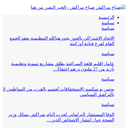
صباح مراكش - الخبر اليقين من هنا
الرئيسية
سياسة
سياسة
الاتحاد الاشتراكي بالحوز يجدد هياكله التنظيمية بعقد الجمع
العام لفرع قيادة أوزكيتة
سياسة
عامل إقليم قلعة السراغنة يطلق مشاريع تنموية وتعليمية
بأزيد من 27 مليون درهم احتفاءً…
سياسة
يونس بو سكسو: الاستحقاقات تُحسم بالقرب من المواطنين لا
بالتراشق السياسي
سياسة
الوفا المستشار البرلماني لحزب البام بمراكش يسائل وزير
الصحة حول انتشار الاشخاص الذين…