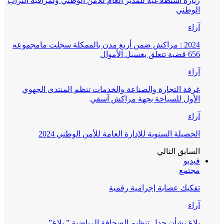
زيارة استطلاعية للمدير العام للأمن الوطني ولمراقبة التراب
الوطني
آراء
2024 : مراكش ضمن أربع مدن بالممكلة سجلت مامجموعه
656 قضية تتعلق بغسيل الأموال
آراء
غرفة التجارة والصناعة والخدمات تنظم المنتدى الجهوي
الأول للسياحة بجهة مراكش آسفي
آراء
الحصيلة السنوية للإدارة العامة للأمن الوطني 2024
السابق
التالي
فيديو
مجتمع
تفكيك عصابة إجرامية رقمية
آراء
بلاغ بشأن جدل تنظيم الصحافة الرياضية ” بلاغ”