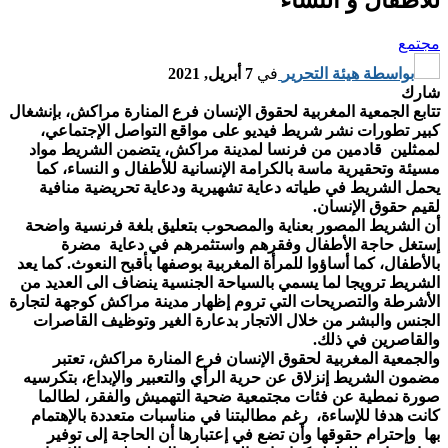
مجتمع
بواسطة
هيئة التحرير
في
7 أبريل, 2021
شارك
تتابع الجمعية المغربية لحقوق الإنسان فرع المنارة مراكش، بإنشغال
كبير تطورات نشر شريط فيديو على مواقع التواصل الإجتماعي،
لممثلين قادمين من فرنسا لمدينة مراكش، يتضمن الشريط مواد
مسيئة وتحقيرية ماسة بالكرامة الإنسانية للأطفال و النساء، كما
يحمل الشريط في طياته دعاية تشهيرية ودعاية تحريضية منافية
لقيم حقوق الإنسان.
أن الشريط المصور بعناية والمصحوب بتعليق بلغة فرنسية واضحة
إستغل حاجة الأطفال وفقرهم واستثمرهم في دعاية مضرة
بالأطفال، كما أساؤوا للمرأة المغربية بوصفها بأقبح النعوث. كما يعد
الشريط ترويجا لما يسمي بالسياحة الجنسية ينضاف الى العديد من
الأشرطة والتصريحات التي تروم إظهار مدينة مراكش كوجهة لتجارة
الجنس والبشر من خلال الاتجار بدعارة الغير وتوظيف القاصرات
والقاصرين في ذلك.
والجمعية المغربية لحقوق الإنسان فرع المنارة مراكش، تعتبر
مضمون الشريط إنزلاق عن حرية الرأي والتعبير والإبداع، بتكرسيه
صورة نمطية عن فئات مجتمعية ضحية التهميش والفقر، لطالما
كانت هدفا للإساءة، رغم مطالبتنا في مناسبات متعددة بالإهتمام
بها وإحترام حقوقها وأن تضع في إعتبارها أن الحاجة إلى توفير