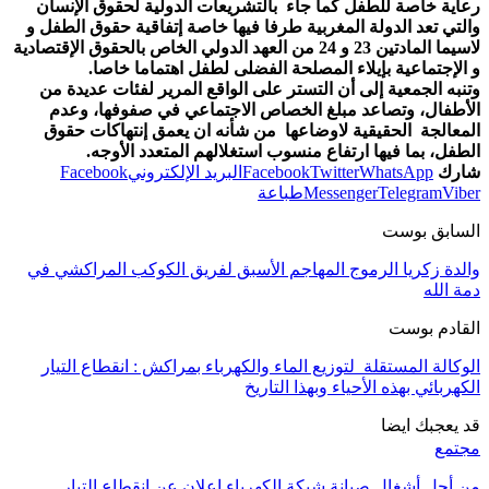
رعاية خاصة للطفل كما جاء بالتشريعات الدولية لحقوق الإنسان
والتي تعد الدولة المغربية طرفا فيها خاصة إتفاقية حقوق الطفل و
لاسيما المادتين 23 و 24 من العهد الدولي الخاص بالحقوق الإقتصادية
و الإجتماعية بإيلاء المصلحة الفضلى لطفل اهتماما خاصا.
وتنبه الجمعية إلى أن التستر على الواقع المرير لفئات عديدة من
الأطفال، وتصاعد مبلغ الخصاص الاجتماعي في صفوفها، وعدم
المعالجة الحقيقية لاوضاعها من شأنه ان يعمق إنتهاكات حقوق
الطفل، بما فيها ارتفاع منسوب استغلالهم المتعدد الأوجه.
شارك
WhatsApp
Twitter
Facebook
البريد الإلكتروني
Facebook
Viber
Telegram
Messenger
طباعة
السابق بوست
والدة زكريا الرموج المهاجم الأسبق لفريق الكوكب المراكشي في
دمة الله
القادم بوست
الوكالة المستقلة لتوزيع الماء والكهرباء بمراكش : انقطاع التيار
الكهربائي بهذه الأحياء وبهذا التاريخ
قد يعجبك ايضا
مجتمع
من أجل أشغال صيانة شبكة الكهرباء إعلان عن إنقطاع التيار