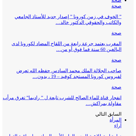
صحة
صحة
” الخوف في زمن كورونا ” إصدار جديد للأستاذ الجامعي
والكاتب والحقوقي الدكتور خالد…
صحة
المغرب يعتمد جرعة رابعة من اللقاح المضاد لكورونا لدى
البالغين 60 سنة فما فوق أو من…
صحة
صاحب الجلالة الملك محمد السادس حفظه الله تعرض
لفيروس كورونا المستجد كوفيد – 19 ، بدون…
صحة
انفجار قناة للماء الصالح للشرب تابعة ل ” راديما” تغرق مرأب
مقاولة بمراكش…
السابق
التالي
المرأة
آراء