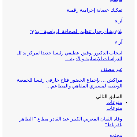
تفكيك عصابة إجرامية رقمية
آراء
بلاغ بشأن جدل تنظيم الصحافة الرياضية ” بلاغ”
آراء
انتخاب الدكتور توفيق عطيفي رئيسا جديدا لمركز بدائل
للدراسات الإنسانية والأدبية…
غير مصنف
مراكش … بإجماع الحضور فتاح حارفي رئيسا للجمعية
الوطنية لمسيري المقاهي والمطاعم…
السابق
التالي
منوعات
منوعات
وفاة الفنان المغربي الكبير عبد القادر مطاع ” الطاهر
بلفرياط”
مجتمع