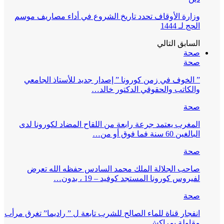
وزارة الأوقاف تحدد تاريخ الشروع في أداء مصاريف موسم
الحج لـ 1444
السابق
التالي
صحة
صحة
” الخوف في زمن كورونا ” إصدار جديد للأستاذ الجامعي
والكاتب والحقوقي الدكتور خالد…
صحة
المغرب يعتمد جرعة رابعة من اللقاح المضاد لكورونا لدى
البالغين 60 سنة فما فوق أو من…
صحة
صاحب الجلالة الملك محمد السادس حفظه الله تعرض
لفيروس كورونا المستجد كوفيد – 19 ، بدون…
صحة
انفجار قناة للماء الصالح للشرب تابعة ل ” راديما” تغرق مرأب
مقاولة بمراكش…