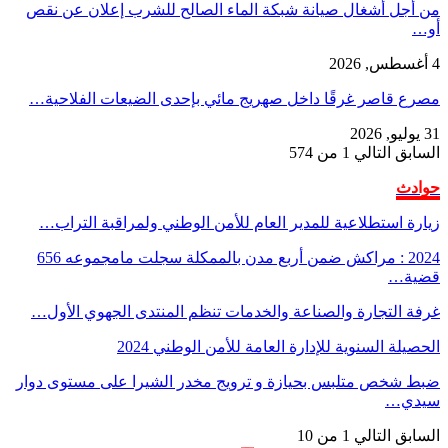
من أجل أشغال صيانة شبكة الماء الصالح للشرب إعلان عن نقص
أو…
4 أغسطس, 2026
مصرع قاصر غرقًا داخل صهريج مائي بإحدى الضيعات الفلاحية…
31 يوليو, 2026
السابق
التالي
1 من 574
حوادث
زيارة استطلاعية للمدير العام للأمن الوطني ولمراقبة التراب…
2024 : مراكش ضمن أربع مدن بالممكلة سجلت مامجموعه 656
قضية…
غرفة التجارة والصناعة والخدمات تنظم المنتدى الجهوي الأول…
الحصيلة السنوية للإدارة العامة للأمن الوطني 2024
ضبط شخص متلبس بحيازة و ترويج مخدر الشيرا على مستوى دوار
سيدي…
السابق
التالي
1 من 10