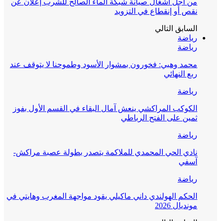
من أجل أشغال صيانة شبكة الماء الصالح للشرب إعلان عن
نقص أو إنقطاع في التزويد
السابق
التالي
رياضة
رياضة
محمد وهبي: فخورون بمشوار الأسود وطموحنا لا يتوقف عند
ربع النهائي
رياضة
الكوكب المراكشي ينعش آمال البقاء في القسم الأول بفوز
ثمين على الفتح الرباطي
رياضة
نادي الحي المحمدي للملاكمة يتصدر بطولة عصبة مراكش-
آسفي
رياضة
الحكم الهولندي داني ماكيلي يقود مواجهة المغرب وهايتي في
مونديال 2026