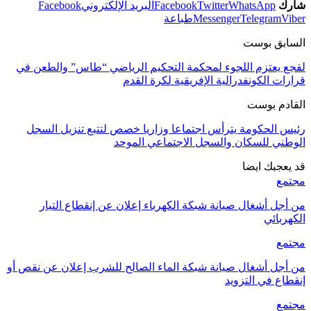
شارك
WhatsApp
Twitter
Facebook
البريد الإلكتروني
Facebook
Viber
Telegram
Messenger
طباعة
السابق بوست
لقجع يعتزم اللجوء لمحكمة التحكيم الرياضي “طاس” والطعن في
قرارات الكونفدرالية الإفريقية لكرة القدم
القادم بوست
رئيس الحكومة يترأس اجتماعا وزاريا خصص لتتبع تنزيل السجل
الوطني للسكان والسجل الاجتماعي الموحد
قد يعجبك ايضا
مجتمع
من أجل أشغال صيانة شبكة الكهرباء إعلان عن إنقطاع التيار
الكهربائي
مجتمع
من أجل أشغال صيانة شبكة الماء الصالح للشرب إعلان عن نقص أو
إنقطاع في التزويد
مجتمع