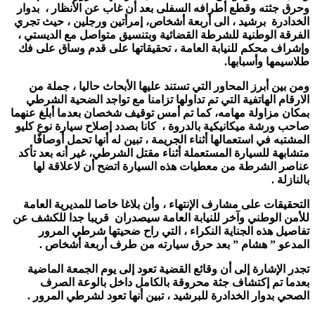
وحرق جثته وقطع أطرافه السفلى بعد أن غاب عن الأنظار ، بدوار
الخدادرة برشيد ، الى أربعة أشخاص، إمرأتين ورجلين ، حيث تجري
الفرقة الوطنية للشرطة القضائية وبتنسيق متواصل مع الديستي ،
وإشراف محكم للنيابة العامة ، تحقيقاتها على قدم وساق على فك
طلاسيمها وأسبابها.
ومن بين أبرز المحاور التي تستند عليها الأبحاث حاليا ، جملة من
الارقام الهاتفية التي تم تداولها تزامنا مع تواجد الضحية الشرطي
بمكان مزاولة مهامه، كما تم أمس توقيف شخصان بعدما أبلغ عنهما
صاحب ورشة ميكانيكية بالدروة ، كانا بصدد إصلاح سيارة نوع كليو
المشتبه في استعمالها أثناء الجريمة ، تبين له أنها تحمل أوصافًا
متشابهة للسيارة المستعملة أثناء مقتل الشرطي، غير أنه بعد تأكد
عناصر الشرطة من معطيات هذه السيارة اتضح أن لاعلاقة لها
بالنازلة .
التحقيقات على مشارف الإنتهاء ، وأن بلاغا خاصا للمديرية العامة
للأمن الوطني وآخر للنيابة العامة سيصدران قريبا جدا للكشف عن
تفاصيل هذه الجناية النكراء ، التي راح ضحيتها شرطي المرور
المدعو ” هشام ” بعد حرق سيارته من طرف أربعة أشخاص .
تجدر الإشارة إلى أن وقائع القضية تعود إلى يوم الجمعة الماضية
بعدما تم إكتشاف جثة محروقة بالكامل داخل بالوعة الصرف
الصحي بدوار الخدادرة للبرشيد ، تبين أنها تعود لشرطي المرور .