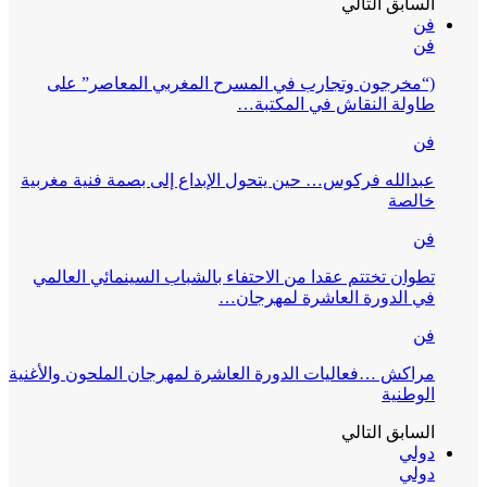
السابق
التالي
فن
فن
(“مخرجون وتجارب في المسرح المغربي المعاصر” على
طاولة النقاش في المكتبة…
فن
عبدالله فركوس… حين يتحول الإبداع إلى بصمة فنية مغربية
خالصة
فن
تطوان تختتم عقدا من الاحتفاء بالشباب السينمائي العالمي
في الدورة العاشرة لمهرجان…
فن
مراكش …فعاليات الدورة العاشرة لمهرجان الملحون والأغنية
الوطنية
السابق
التالي
دولي
دولي