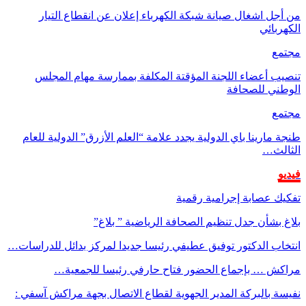
من أجل اشغال صيانة شبكة الكهرباء إعلان عن انقطاع التيار
الكهربائي
مجتمع
تنصيب أعضاء اللجنة المؤقتة المكلفة بممارسة مهام المجلس
الوطني للصحافة
مجتمع
طنجة مارينا باي الدولية يجدد علامة “العلم الأزرق” الدولية للعام
الثالث…
فيديو
تفكيك عصابة إجرامية رقمية
بلاغ بشأن جدل تنظيم الصحافة الرياضية ” بلاغ”
انتخاب الدكتور توفيق عطيفي رئيسا جديدا لمركز بدائل للدراسات…
مراكش … بإجماع الحضور فتاح حارفي رئيسا للجمعية…
نفيسة بالبركة المدير الجهوية لقطاع الاتصال بجهة مراكش آسفي :
…