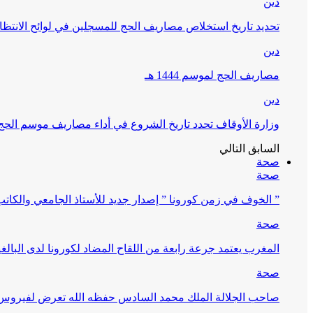
دين
تحديد تاريخ استخلاص مصاريف الحج للمسجلين في لوائح الانتظار (
دين
مصاريف الحج لموسم 1444 هـ
دين
وزارة الأوقاف تحدد تاريخ الشروع في أداء مصاريف موسم الحج لـ 4
السابق
التالي
صحة
صحة
” الخوف في زمن كورونا ” إصدار جديد للأستاذ الجامعي والكات
صحة
المغرب يعتمد جرعة رابعة من اللقاح المضاد لكورونا لدى البالغين 60 سنة فما فوق أو 
صحة
صاحب الجلالة الملك محمد السادس حفظه الله تعرض لفيروس كورونا ا