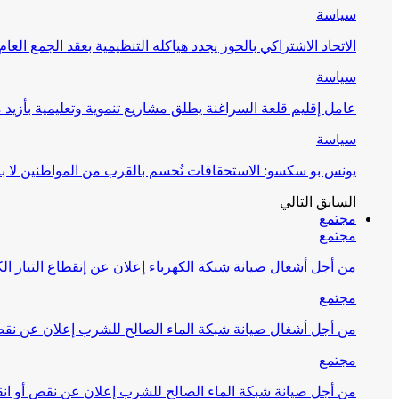
سياسة
الاتحاد الاشتراكي بالحوز يجدد هياكله التنظيمية بعقد الجمع العام
سياسة
عامل إقليم قلعة السراغنة يطلق مشاريع تنموية وتعليمية بأزيد من 27 مليون درهم احتف
سياسة
يونس بو سكسو: الاستحقاقات تُحسم بالقرب من المواطنين لا ب
السابق
التالي
مجتمع
مجتمع
من أجل أشغال صيانة شبكة الكهرباء إعلان عن إنقطاع التيار الك
مجتمع
من أجل أشغال صيانة شبكة الماء الصالح للشرب إعلان عن نقص 
مجتمع
من أجل صيانة شبكة الماء الصالح للشرب إعلان عن نقص أو انق