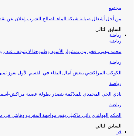
مجتمع
من أجل أشغال صيانة شبكة الماء الصالح للشرب إعلان عن نقص 
السابق
التالي
رياضة
رياضة
محمد وهبي: فخورون بمشوار الأسود وطموحنا لا يتوقف عند ربع 
رياضة
الكوكب المراكشي ينعش آمال البقاء في القسم الأول بفوز ثمين
رياضة
نادي الحي المحمدي للملاكمة يتصدر بطولة عصبة مراكش-آسف
رياضة
الحكم الهولندي داني ماكيلي يقود مواجهة المغرب وهايتي في مونديا
السابق
التالي
فن