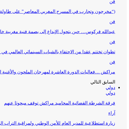
فن
(“مخرجون وتجارب في المسرح المغربي المعاصر” على طاولة 
فن
عبدالله فركوس… حين يتحول الإبداع إلى بصمة فنية مغربية خا
فن
تطوان تختتم عقدا من الاحتفاء بالشباب السينمائي العالمي في
فن
مراكش …فعاليات الدورة العاشرة لمهرجان الملحون والأغنية ا
السابق
التالي
دولي
دولي
فرقة الشرطة القضائية المحاميد مراكش توقف مبحوثا عنهم
آراء
زيارة استطلاعية للمدير العام للأمن الوطني ولمراقبة التراب ا