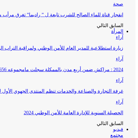
صحة
انفجار قناة للماء الصالح للشرب تابعة ل ” راديما” تغرق مرأ
السابق
التالي
المرأة
آراء
زيارة استطلاعية للمدير العام للأمن الوطني ولمراقبة التراب ا
آراء
2024 : مراكش ضمن أربع مدن بالممكلة سجلت مامجموعه 656 قضية تتعلق بغسيل الأموال
آراء
غرفة التجارة والصناعة والخدمات تنظم المنتدى الجهوي الأول
آراء
الحصيلة السنوية للإدارة العامة للأمن الوطني 2024
السابق
التالي
فيديو
مجتمع