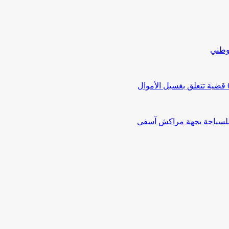
لوطني
 للسياحة بجهة مراكش آسفي