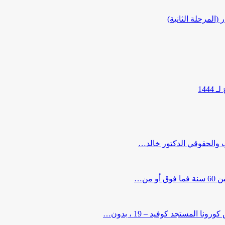
المرحلة الثانية)
144
ب والحقوقي الدكتور خالد…
من…
لمستجد كوفيد – 19 ، بدون…