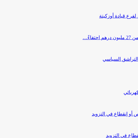
 لفرع قيادة أوزكيتة
اءً…
التراشق السياسي
هربائي
أو إنقطاع في التزويد
طاع في التزويد