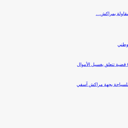
ب مقاولة بمراكش…
لوطني
 للسياحة بجهة مراكش آسفي