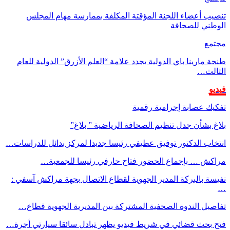
تنصيب أعضاء اللجنة المؤقتة المكلفة بممارسة مهام المجلس
الوطني للصحافة
مجتمع
طنجة مارينا باي الدولية يجدد علامة “العلم الأزرق” الدولية للعام
الثالث…
فيديو
تفكيك عصابة إجرامية رقمية
بلاغ بشأن جدل تنظيم الصحافة الرياضية ” بلاغ”
انتخاب الدكتور توفيق عطيفي رئيسا جديدا لمركز بدائل للدراسات…
مراكش … بإجماع الحضور فتاح حارفي رئيسا للجمعية…
نفيسة بالبركة المدير الجهوية لقطاع الاتصال بجهة مراكش آسفي :
…
تفاصيل الندوة الصحفية المشتركة بين المديرية الجهوية قطاع…
فتح بحث قضائي في شريط فيديو يظهر تبادل سائقا سيارتي أجرة…