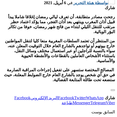
بواسطة
هيئة التحرير
في
6 أبريل, 2021
شارك
رجحت مصادر متطابقة، أن تعرف ليالي رمضان إغلاقا شاملا يبدأ
قبيل أذان المغرب وينتهي بعد أذان الفجر، مما يؤكد اعتماد حظر
مرتقب للتنقل الليلي ابتداء من فاتح شهر رمضان، خوفا من تكاثر
البؤر الوبائية.
من المنتظر أن تعتمد السلطات المغربية منعا كليا لتنقل المواطنين
خارج بيوتهم أو تواجدهم بالشارع العام خلال التوقيت المعلن عنه،
سواء بالنسبة للراجلين أو عبر استعمال مختلف وسائل النقل،
باستثناء الأشخاص العاملين بالقطاعات والأنشطة الحيوية
والأساسية.
المصالح المختصة ستسهر على تفعيل إجراءات المراقبة الصارمة
في حق أي شخص يوجد بالشارع العام خارج الضوابط المعلنة، حيث
ستضعه تحت طائلة المتابعة القضائية.
شارك
WhatsApp
Twitter
Facebook
البريد الإلكتروني
Facebook
Viber
Telegram
Messenger
طباعة
السابق بوست