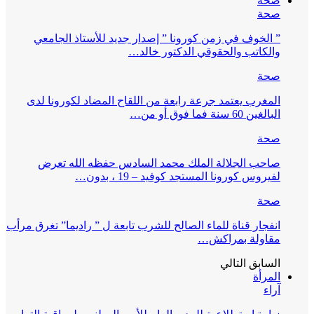
صحة
صحة
” الخوف في زمن كورونا ” إصدار جديد للأستاذ الجامعي
والكاتب والحقوقي الدكتور خالد…
صحة
المغرب يعتمد جرعة رابعة من اللقاح المضاد لكورونا لدى
البالغين 60 سنة فما فوق أو من…
صحة
صاحب الجلالة الملك محمد السادس حفظه الله تعرض
لفيروس كورونا المستجد كوفيد – 19 ، بدون…
صحة
انفجار قناة للماء الصالح للشرب تابعة ل ” راديما” تغرق مرأب
مقاولة بمراكش…
السابق
التالي
المرأة
آراء