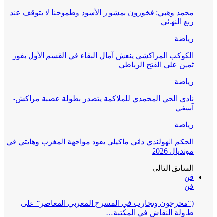
محمد وهبي: فخورون بمشوار الأسود وطموحنا لا يتوقف عند
ربع النهائي
رياضة
الكوكب المراكشي ينعش آمال البقاء في القسم الأول بفوز
ثمين على الفتح الرباطي
رياضة
نادي الحي المحمدي للملاكمة يتصدر بطولة عصبة مراكش-
آسفي
رياضة
الحكم الهولندي داني ماكيلي يقود مواجهة المغرب وهايتي في
مونديال 2026
السابق
التالي
فن
فن
(“مخرجون وتجارب في المسرح المغربي المعاصر” على
طاولة النقاش في المكتبة…