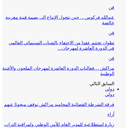
فن
عبدالله فركوس… حين يتحول الإبداع إلى بصمة فنية مغربية
خالصة
فن
تطوان تختتم عقدا من الاحتفاء بالشباب السينمائي العالمي
في الدورة العاشرة لمهرجان…
فن
مراكش …فعاليات الدورة العاشرة لمهرجان الملحون والأغنية
الوطنية
السابق
التالي
دولي
دولي
فرقة الشرطة القضائية المحاميد مراكش توقف مبحوثا عنهم
آراء
زيارة استطلاعية للمدير العام للأمن الوطني ولمراقبة التراب