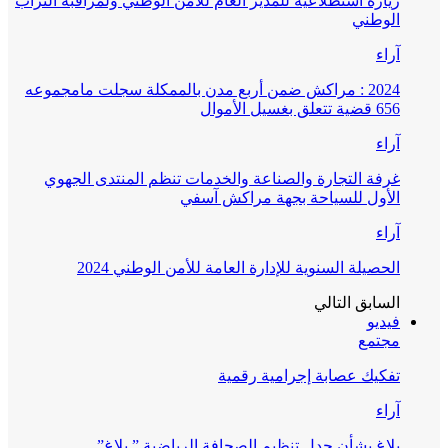
زيارة استطلاعية للمدير العام للأمن الوطني ولمراقبة التراب
الوطني
آراء
2024 : مراكش ضمن أربع مدن بالممكلة سجلت مامجموعه
656 قضية تتعلق بغسيل الأموال
آراء
غرفة التجارة والصناعة والخدمات تنظم المنتدى الجهوي
الأول للسياحة بجهة مراكش آسفي
آراء
الحصيلة السنوية للإدارة العامة للأمن الوطني 2024
السابق
التالي
فيديو
مجتمع
تفكيك عصابة إجرامية رقمية
آراء
بلاغ بشأن جدل تنظيم الصحافة الرياضية ” بلاغ”