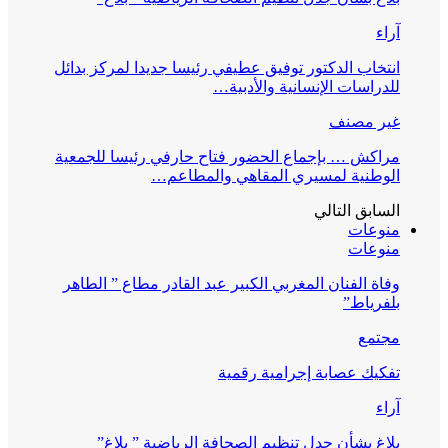
آراء
انتخاب الدكتور توفيق عطيفي رئيسا جديدا لمركز بدائل
للدراسات الإنسانية والأدبية…
غير مصنف
مراكش … بإجماع الحضور فتاح حارفي رئيسا للجمعية
الوطنية لمسيري المقاهي والمطاعم…
السابق
التالي
منوعات
منوعات
وفاة الفنان المغربي الكبير عبد القادر مطاع ” الطاهر
بلفرياط”
مجتمع
تفكيك عصابة إجرامية رقمية
آراء
بلاغ بشأن جدل تنظيم الصحافة الرياضية ” بلاغ”