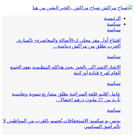
صباح مراكش - الخبر اليقين من هنا
الرئيسية
سياسة
سياسة
افتتاح أول مقر محلي لـ«الأصالة والمعاصرة» بالمنارة..
الحزب يطلق من مراكش دينامية…
سياسة
الاتحاد الاشتراكي بالحوز يجدد هياكله التنظيمية بعقد الجمع
العام لفرع قيادة أوزكيتة
سياسة
عامل إقليم قلعة السراغنة يطلق مشاريع تنموية وتعليمية
بأزيد من 27 مليون درهم احتفاءً…
سياسة
يونس بو سكسو: الاستحقاقات تُحسم بالقرب من المواطنين لا
بالتراشق السياسي