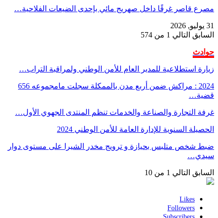
مصرع قاصر غرقًا داخل صهريج مائي بإحدى الضيعات الفلاحية…
31 يوليو, 2026
السابق
التالي
1 من 574
حوادث
زيارة استطلاعية للمدير العام للأمن الوطني ولمراقبة التراب…
2024 : مراكش ضمن أربع مدن بالممكلة سجلت مامجموعه 656
قضية…
غرفة التجارة والصناعة والخدمات تنظم المنتدى الجهوي الأول…
الحصيلة السنوية للإدارة العامة للأمن الوطني 2024
ضبط شخص متلبس بحيازة و ترويج مخدر الشيرا على مستوى دوار
سيدي…
السابق
التالي
1 من 10
Likes
Followers
Subscribers