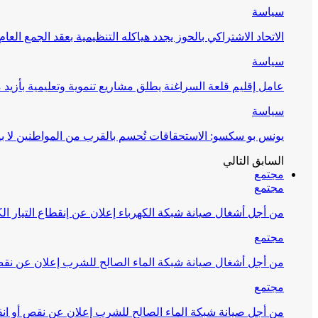
سياسة
الاتحاد الاشتراكي بالحوز يجدد هياكله التنظيمية بعقد الجمع العام
سياسة
عامل إقليم قلعة السراغنة يطلق مشاريع تنموية وتعليمية بأزيد من 27 مليون درهم احتف
سياسة
يونس بو سكسو: الاستحقاقات تُحسم بالقرب من المواطنين لا ب
السابق
التالي
مجتمع
مجتمع
من أجل أشغال صيانة شبكة الكهرباء إعلان عن إنقطاع التيار الك
مجتمع
من أجل أشغال صيانة شبكة الماء الصالح للشرب إعلان عن نقص 
مجتمع
من أجل صيانة شبكة الماء الصالح للشرب إعلان عن نقص أو انق