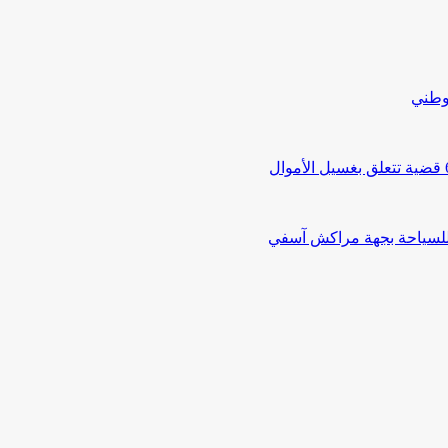
لوطني
 للسياحة بجهة مراكش آسفي