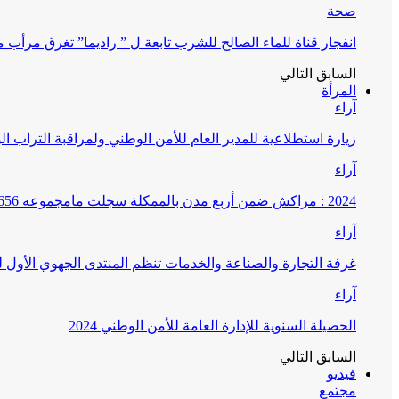
صحة
انفجار قناة للماء الصالح للشرب تابعة ل ” راديما” تغرق مرأ
السابق
التالي
المرأة
آراء
زيارة استطلاعية للمدير العام للأمن الوطني ولمراقبة التراب ا
آراء
2024 : مراكش ضمن أربع مدن بالممكلة سجلت مامجموعه 656 قضية تتعلق بغسيل الأموال
آراء
غرفة التجارة والصناعة والخدمات تنظم المنتدى الجهوي الأول
آراء
الحصيلة السنوية للإدارة العامة للأمن الوطني 2024
السابق
التالي
فيديو
مجتمع