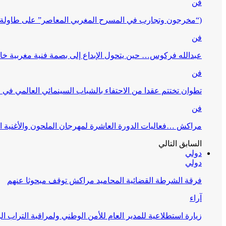
فن
(“مخرجون وتجارب في المسرح المغربي المعاصر” على طاولة 
فن
عبدالله فركوس… حين يتحول الإبداع إلى بصمة فنية مغربية خا
فن
تطوان تختتم عقدا من الاحتفاء بالشباب السينمائي العالمي في
فن
مراكش …فعاليات الدورة العاشرة لمهرجان الملحون والأغنية ا
السابق
التالي
دولي
دولي
فرقة الشرطة القضائية المحاميد مراكش توقف مبحوثا عنهم
آراء
زيارة استطلاعية للمدير العام للأمن الوطني ولمراقبة التراب ا