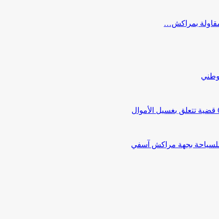
ب مقاولة بمراكش…
لوطني
 للسياحة بجهة مراكش آسفي