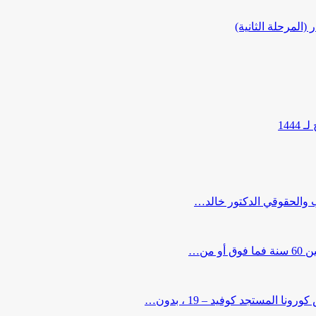
المرحلة الثانية)
144
ب والحقوقي الدكتور خالد…
من…
لمستجد كوفيد – 19 ، بدون…