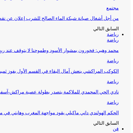
مجتمع
من أجل أشغال صيانة شبكة الماء الصالح للشرب إعلان عن نقص 
السابق
التالي
رياضة
رياضة
محمد وهبي: فخورون بمشوار الأسود وطموحنا لا يتوقف عند ربع 
رياضة
الكوكب المراكشي ينعش آمال البقاء في القسم الأول بفوز ثمين
رياضة
نادي الحي المحمدي للملاكمة يتصدر بطولة عصبة مراكش-آسف
رياضة
الحكم الهولندي داني ماكيلي يقود مواجهة المغرب وهايتي في مونديا
السابق
التالي
فن