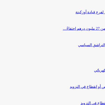
 لفرع قيادة أوزكيتة
اءً…
التراشق السياسي
هربائي
أو إنقطاع في التزويد
طاع في التزويد