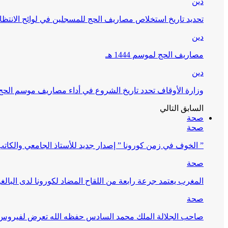
دين
تحديد تاريخ استخلاص مصاريف الحج للمسجلين في لوائح الانتظار (
دين
مصاريف الحج لموسم 1444 هـ
دين
وزارة الأوقاف تحدد تاريخ الشروع في أداء مصاريف موسم الحج لـ 4
السابق
التالي
صحة
صحة
” الخوف في زمن كورونا ” إصدار جديد للأستاذ الجامعي والكات
صحة
المغرب يعتمد جرعة رابعة من اللقاح المضاد لكورونا لدى البالغين 60 سنة فما فوق أو 
صحة
صاحب الجلالة الملك محمد السادس حفظه الله تعرض لفيروس كورونا ا