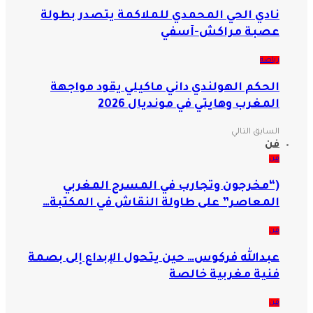
نادي الحي المحمدي للملاكمة يتصدر بطولة
عصبة مراكش-آسفي
رياضة
الحكم الهولندي داني ماكيلي يقود مواجهة
المغرب وهايتي في مونديال 2026
السابق
التالي
فن
فن
(“مخرجون وتجارب في المسرح المغربي
المعاصر” على طاولة النقاش في المكتبة…
فن
عبدالله فركوس… حين يتحول الإبداع إلى بصمة
فنية مغربية خالصة
فن