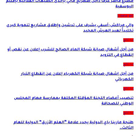
مصرع قاصر غرقًا داخل صهريج مائي بإحدى الضيعات الفلاحية بإقليم
اليوسفية
غير مصنف
والي مراكش-آسفي يشرف على تدشين وإطلاق مشاريع تنموية كبرى
تخليداً لعيد العرش المجيد
مجتمع
من أجل أشغال صيانة شبكة الماء الصالح للشرب إعلان عن نقص أو
إنقطاع في التزويد
مجتمع
من أجل اشغال صيانة شبكة الكهرباء إعلان عن انقطاع التيار
الكهربائي
مجتمع
تنصيب أعضاء اللجنة المؤقتة المكلفة بممارسة مهام المجلس
الوطني للصحافة
مجتمع
طنجة مارينا باي الدولية يجدد علامة “العلم الأزرق” الدولية للعام
الثالث…