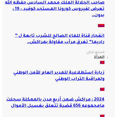
صاحب الجلالة الملك محمد السادس حفظه الله
تعرض لفيروس كورونا المستجد كوفيد – 19 ،
بدون…
صحة
انفجار قناة للماء الصالح للشرب تابعة ل ”
راديما” تغرق مرأب مقاولة بمراكش…
السابق
التالي
المرأة
آراء
زيارة استطلاعية للمدير العام للأمن الوطني
ولمراقبة التراب الوطني
آراء
2024 : مراكش ضمن أربع مدن بالممكلة سجلت
مامجموعه 656 قضية تتعلق بغسيل الأموال
آراء