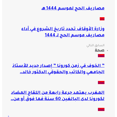
مصاريف الحج لموسم 1444 هـ
دين
وزارة الأوقاف تحدد تاريخ الشروع في أداء
مصاريف موسم الحج لـ 1444
السابق
التالي
صحة
صحة
” الخوف في زمن كورونا ” إصدار جديد للأستاذ
الجامعي والكاتب والحقوقي الدكتور خالد…
صحة
المغرب يعتمد جرعة رابعة من اللقاح المضاد
لكورونا لدى البالغين 60 سنة فما فوق أو من…
صحة