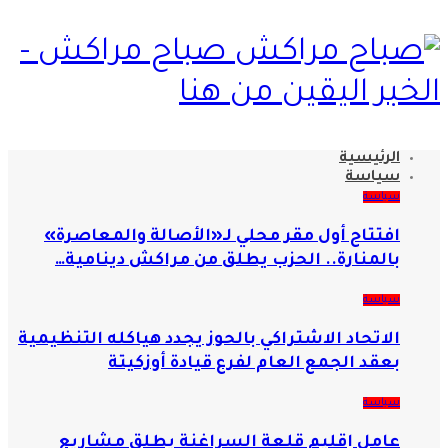
صباح مراكش -
الخبر اليقين من هنا
الرئيسية
سياسة
سياسة
افتتاح أول مقر محلي لـ«الأصالة والمعاصرة»
بالمنارة.. الحزب يطلق من مراكش دينامية…
سياسة
الاتحاد الاشتراكي بالحوز يجدد هياكله التنظيمية
بعقد الجمع العام لفرع قيادة أوزكيتة
سياسة
عامل إقليم قلعة السراغنة يطلق مشاريع