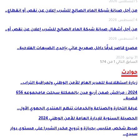
5 أغسطس, 2026
من أجل صيانة شبكة الماء الصالح للشرب إعلان عن نقص أو انقطاع…
4 أغسطس, 2026
من أجل أشغال صيانة شبكة الماء الصالح للشرب إعلان عن نقص أو…
4 أغسطس, 2026
مصرع قاصر غرقًا داخل صهريج مائي بإحدى الضيعات الفلاحية…
31 يوليو, 2026
السابق
التالي
1 من 574
حوادث
زيارة استطلاعية للمدير العام للأمن الوطني ولمراقبة التراب…
2024 : مراكش ضمن أربع مدن بالممكلة سجلت مامجموعه 656
قضية…
غرفة التجارة والصناعة والخدمات تنظم المنتدى الجهوي الأول…
الحصيلة السنوية للإدارة العامة للأمن الوطني 2024
ضبط شخص متلبس بحيازة و ترويج مخدر الشيرا على مستوى دوار
سيدي…