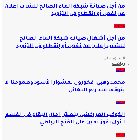
من أجل صيانة شبكة الماء الصالح للشرب إعلان
عن نقص أو انقطاع في التزويد
مجتمع
من أجل أشغال صيانة شبكة الماء الصالح
للشرب إعلان عن نقص أو إنقطاع في التزويد
السابق
التالي
رياضة
رياضة
محمد وهبي: فخورون بمشوار الأسود وطموحنا لا
يتوقف عند ربع النهائي
رياضة
الكوكب المراكشي ينعش آمال البقاء في القسم
الأول بفوز ثمين على الفتح الرباطي
رياضة