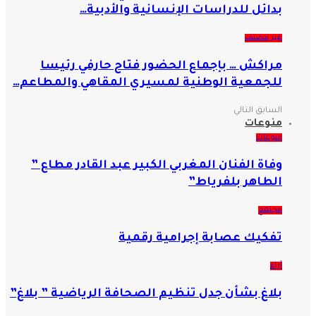
بدائل للدراسات الإنسانية والأدبية…
غير مصنف
مراكش … بإجماع الحضور فتاح حارفي رئيسا
للجمعية الوطنية لمسيري المقاهي والمطاعم…
السابق
التالي
منوعات
منوعات
وفاة الفنان المغربي الكبير عبد القادر مطاع ”
الطاهر بلفرياط”
مجتمع
تفكيك عصابة إجرامية رقمية
آراء
بلاغ بشأن جدل تنظيم الصحافة الرياضية ” بلاغ”