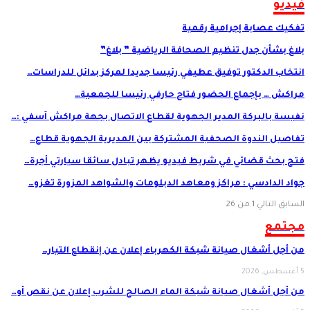
فيديو
تفكيك عصابة إجرامية رقمية
بلاغ بشأن جدل تنظيم الصحافة الرياضية ” بلاغ”
انتخاب الدكتور توفيق عطيفي رئيسا جديدا لمركز بدائل للدراسات…
مراكش … بإجماع الحضور فتاح حارفي رئيسا للجمعية…
نفيسة بالبركة المدير الجهوية لقطاع الاتصال بجهة مراكش آسفي :…
تفاصيل الندوة الصحفية المشتركة بين المديرية الجهوية قطاع…
فتح بحث قضائي في شريط فيديو يظهر تبادل سائقا سيارتي أجرة…
جواد الدادسي : مراكز ومعاهد الدبلومات والشواهد المزورة تغزو…
السابق
التالي
1 من 26
مجتمع
من أجل أشغال صيانة شبكة الكهرباء إعلان عن إنقطاع التيار…
5 أغسطس, 2026
من أجل أشغال صيانة شبكة الماء الصالح للشرب إعلان عن نقص أو…