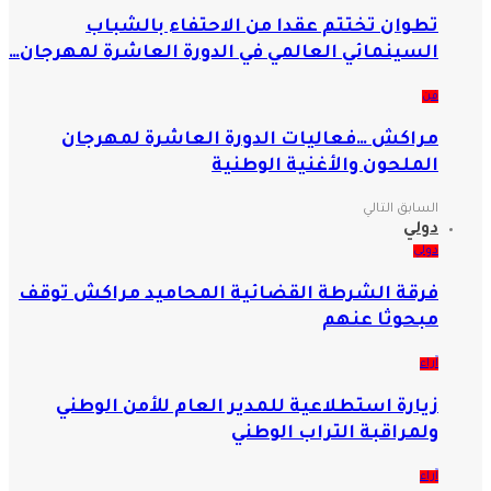
تطوان تختتم عقدا من الاحتفاء بالشباب
السينمائي العالمي في الدورة العاشرة لمهرجان…
فن
مراكش …فعاليات الدورة العاشرة لمهرجان
الملحون والأغنية الوطنية
السابق
التالي
دولي
دولي
فرقة الشرطة القضائية المحاميد مراكش توقف
مبحوثا عنهم
آراء
زيارة استطلاعية للمدير العام للأمن الوطني
ولمراقبة التراب الوطني
آراء