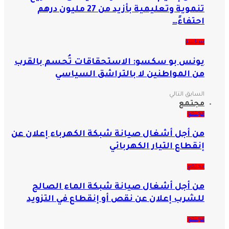
تنموية وتعليمية بأزيد من 27 مليون درهم
احتفاءً…
سياسة
يونس بو سكسو: الاستحقاقات تُحسم بالقرب
من المواطنين لا بالتراشق السياسي
السابق
التالي
مجتمع
مجتمع
من أجل أشغال صيانة شبكة الكهرباء إعلان عن
إنقطاع التيار الكهربائي
مجتمع
من أجل أشغال صيانة شبكة الماء الصالح
للشرب إعلان عن نقص أو إنقطاع في التزويد
مجتمع