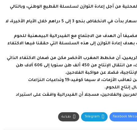
المحلية من أجل إعادة التوازن لسلسلة القطيع الوطني، وبالتالي
وأبرز الوزير أيضا أن استيراد الأبقار بدأ منذ ثلاثة أيام، مسجلا أن الأسعار بدأت في الانخفاض بنحو 3 إلى 5 دراهم خلال الأيام الأخيرة، لا
يفا أن الهدف من الاجتماع مع الفيدرالية البيمهنية للحوم
بهدف إعادة التوازن إلى هذه السلسلة التي حققنا فيها الاكتفاء
 كريمين، أن مخطط المغرب الأخضر مكن من ضمان الاكتفاء الذاتي
في مجال إنتاج اللحوم الحمراء، مضيفا أن هذا المخطط مكن، كذلك، من انتقال الإنتاج من 450 ألف طن سنويا إلى 606 آلاف طن
نتاجية، فضلا عن مواكبة الفلاحين.
وتابع بالقول “إننا نواجه حاليا مشكلة في ارتفاع الأسعار، الناجمة عن تعاقب الأزمات، لا سيما كوفيد-19 وتداعيات النزاعات
ل إنتاج اللحوم.
مربين والفلاحين، مسجلا أن الفيدرالية وافقت على استيراد
Facebook Mess
Telegram
طباعة