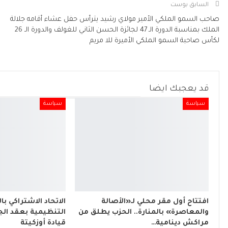
السابق بوست
صاحب السمو الملكي الأمير مولاي رشيد يترأس حفل عشاء أقامه جلالة
الملك بمناسبة الدورة الـ 47 لجائزة الحسن الثاني للغولف والدورة الـ 26
لكأس صاحبة السمو الملكي الأميرة للا مريم
قد يعجبك ايضا
سياسة
سياسة
افتتاح أول مقر محلي لـ«الأصالة
الاتحاد الاشتراكي با
والمعاصرة» بالمنارة.. الحزب يطلق من
التنظيمية بعقد الج
مراكش دينامية…
قيادة أوزكيتة