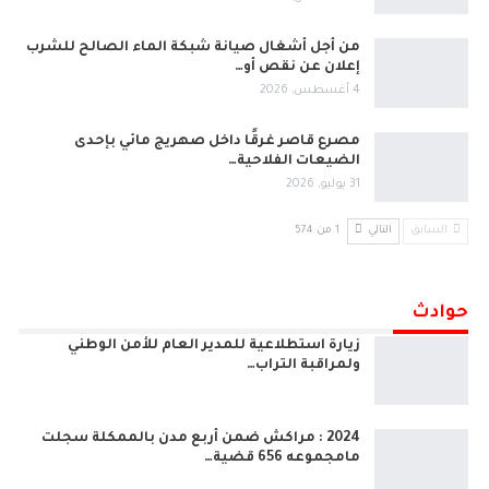
من أجل أشغال صيانة شبكة الماء الصالح للشرب
إعلان عن نقص أو…
4 أغسطس, 2026
مصرع قاصر غرقًا داخل صهريج مائي بإحدى
الضيعات الفلاحية…
31 يوليو, 2026
السابق
التالي
1 من 574
حوادث
زيارة استطلاعية للمدير العام للأمن الوطني
ولمراقبة التراب…
2024 : مراكش ضمن أربع مدن بالممكلة سجلت
مامجموعه 656 قضية…