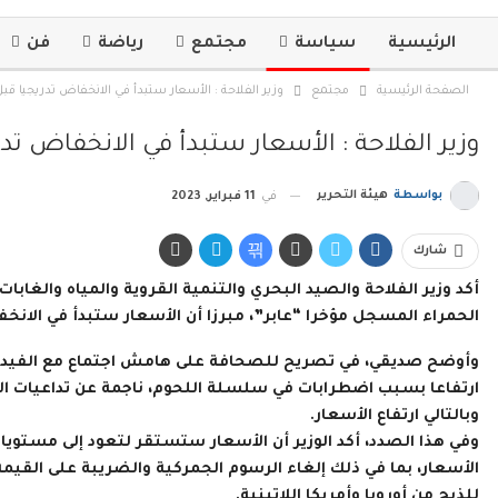
الرئيسية
سياسة
مجتمع
رياضة
فن
الصفحة الرئيسية
مجتمع
وزير الفلاحة : الأسعار ستبدأ في الانخفاض تدريجيا 
وزير الفلاحة : الأسعار ستبدأ في الانخفاض 
بواسطة
هيئة التحرير
في
11 فبراير, 2023
شارك
أكد وزير الفلاحة والصيد البحري والتنمية القروية والمياه والغابا
الحمراء المسجل مؤخرا “عابر”، مبرزا أن الأسعار ستبدأ في الان
وأوضح صديقي، في تصريح للصحافة على هامش اجتماع مع الفيدرالي
ارتفاعا بسبب اضطرابات في سلسلة اللحوم، ناجمة عن تداعيات الجا
وبالتالي ارتفاع الأسعار.
وفي هذا الصدد، أكد الوزير أن الأسعار ستستقر لتعود إلى مستوي
الأسعار، بما في ذلك إلغاء الرسوم الجمركية والضريبة على القيم
للذبح من أوروبا وأمريكا اللاتينية.