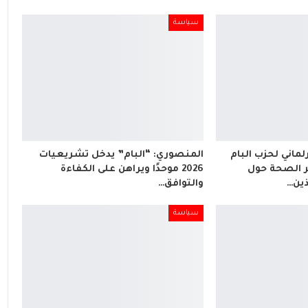
سياسة
لماني لحزب البام
المنصوري: “البام” يدخل تشريعيات
 الصحة حول
2026 موحدًا ويراهن على الكفاءة
ذين…
والتوافق…
سياسة