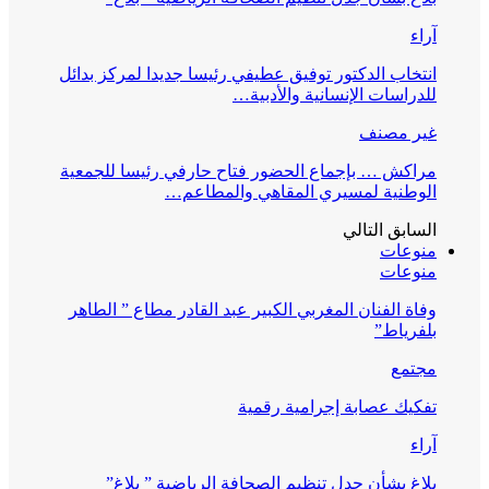
آراء
انتخاب الدكتور توفيق عطيفي رئيسا جديدا لمركز بدائل
للدراسات الإنسانية والأدبية…
غير مصنف
مراكش … بإجماع الحضور فتاح حارفي رئيسا للجمعية
الوطنية لمسيري المقاهي والمطاعم…
السابق
التالي
منوعات
منوعات
وفاة الفنان المغربي الكبير عبد القادر مطاع ” الطاهر
بلفرياط”
مجتمع
تفكيك عصابة إجرامية رقمية
آراء
بلاغ بشأن جدل تنظيم الصحافة الرياضية ” بلاغ”