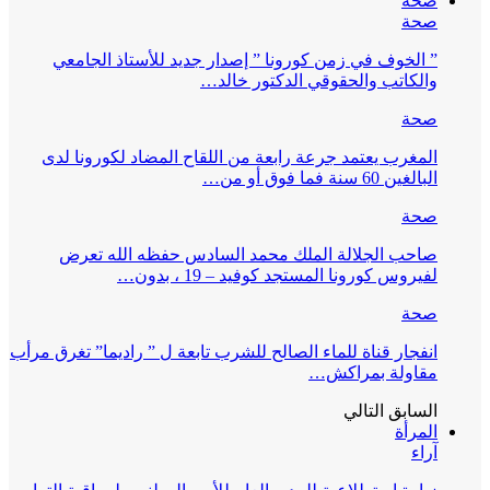
صحة
صحة
” الخوف في زمن كورونا ” إصدار جديد للأستاذ الجامعي
والكاتب والحقوقي الدكتور خالد…
صحة
المغرب يعتمد جرعة رابعة من اللقاح المضاد لكورونا لدى
البالغين 60 سنة فما فوق أو من…
صحة
صاحب الجلالة الملك محمد السادس حفظه الله تعرض
لفيروس كورونا المستجد كوفيد – 19 ، بدون…
صحة
انفجار قناة للماء الصالح للشرب تابعة ل ” راديما” تغرق مرأب
مقاولة بمراكش…
السابق
التالي
المرأة
آراء