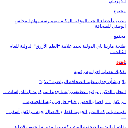
الكهربائي
مجتمع
تنصيب أعضاء اللجنة المؤقتة المكلفة بممارسة مهام المجلس
الوطني للصحافة
مجتمع
طنجة مارينا باي الدولية يجدد علامة “العلم الأزرق” الدولية للعام
الثالث…
فيديو
تفكيك عصابة إجرامية رقمية
بلاغ بشأن جدل تنظيم الصحافة الرياضية ” بلاغ”
انتخاب الدكتور توفيق عطيفي رئيسا جديدا لمركز بدائل للدراسات…
مراكش … بإجماع الحضور فتاح حارفي رئيسا للجمعية…
نفيسة بالبركة المدير الجهوية لقطاع الاتصال بجهة مراكش آسفي :
…
تفاصيل الندوة الصحفية المشتركة بين المديرية الجهوية قطاع…