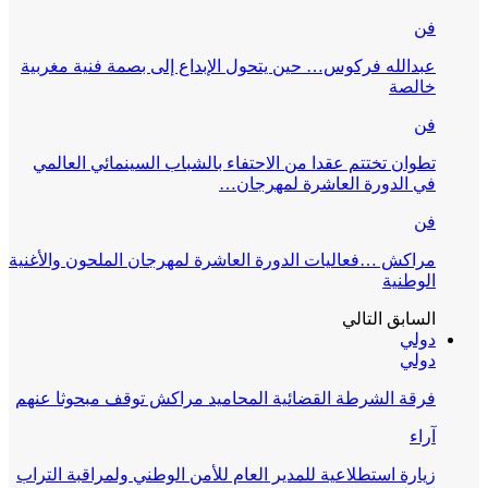
فن
عبدالله فركوس… حين يتحول الإبداع إلى بصمة فنية مغربية
خالصة
فن
تطوان تختتم عقدا من الاحتفاء بالشباب السينمائي العالمي
في الدورة العاشرة لمهرجان…
فن
مراكش …فعاليات الدورة العاشرة لمهرجان الملحون والأغنية
الوطنية
السابق
التالي
دولي
دولي
فرقة الشرطة القضائية المحاميد مراكش توقف مبحوثا عنهم
آراء
زيارة استطلاعية للمدير العام للأمن الوطني ولمراقبة التراب