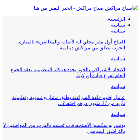
صباح مراكش - الخبر اليقين من هنا
الرئيسية
سياسة
سياسة
افتتاح أول مقر محلي لـ«الأصالة والمعاصرة» بالمنارة..
الحزب يطلق من مراكش دينامية…
سياسة
الاتحاد الاشتراكي بالحوز يجدد هياكله التنظيمية بعقد الجمع
العام لفرع قيادة أوزكيتة
سياسة
عامل إقليم قلعة السراغنة يطلق مشاريع تنموية وتعليمية
بأزيد من 27 مليون درهم احتفاءً…
سياسة
يونس بو سكسو: الاستحقاقات تُحسم بالقرب من المواطنين لا
بالتراشق السياسي