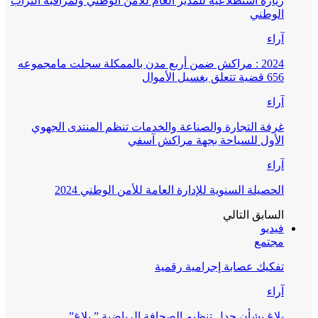
زيارة استطلاعية للمدير العام للأمن الوطني ولمراقبة التراب
الوطني
آراء
2024 : مراكش ضمن أربع مدن بالممكلة سجلت مامجموعه
656 قضية تتعلق بغسيل الأموال
آراء
غرفة التجارة والصناعة والخدمات تنظم المنتدى الجهوي
الأول للسياحة بجهة مراكش آسفي
آراء
الحصيلة السنوية للإدارة العامة للأمن الوطني 2024
السابق
التالي
فيديو
مجتمع
تفكيك عصابة إجرامية رقمية
آراء
بلاغ بشأن جدل تنظيم الصحافة الرياضية ” بلاغ”