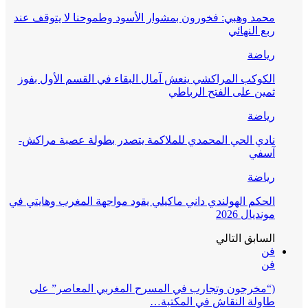
محمد وهبي: فخورون بمشوار الأسود وطموحنا لا يتوقف عند
ربع النهائي
رياضة
الكوكب المراكشي ينعش آمال البقاء في القسم الأول بفوز
ثمين على الفتح الرباطي
رياضة
نادي الحي المحمدي للملاكمة يتصدر بطولة عصبة مراكش-
آسفي
رياضة
الحكم الهولندي داني ماكيلي يقود مواجهة المغرب وهايتي في
مونديال 2026
السابق
التالي
فن
فن
(“مخرجون وتجارب في المسرح المغربي المعاصر” على
طاولة النقاش في المكتبة…