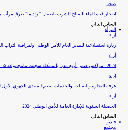
صحة
انفجار قناة للماء الصالح للشرب تابعة ل ” راديما” تغرق مرأ
السابق
التالي
المرأة
آراء
زيارة استطلاعية للمدير العام للأمن الوطني ولمراقبة التراب ا
آراء
2024 : مراكش ضمن أربع مدن بالممكلة سجلت مامجموعه 656 قضية تتعلق بغسيل الأموال
آراء
غرفة التجارة والصناعة والخدمات تنظم المنتدى الجهوي الأول
آراء
الحصيلة السنوية للإدارة العامة للأمن الوطني 2024
السابق
التالي
فيديو
مجتمع