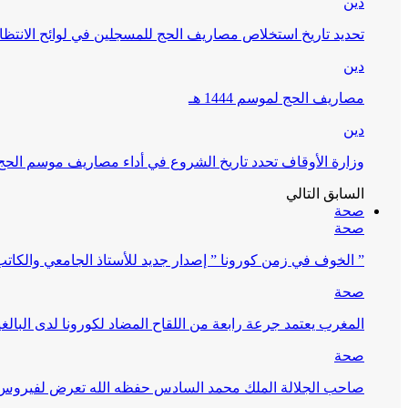
دين
تحديد تاريخ استخلاص مصاريف الحج للمسجلين في لوائح الانتظار (
دين
مصاريف الحج لموسم 1444 هـ
دين
وزارة الأوقاف تحدد تاريخ الشروع في أداء مصاريف موسم الحج لـ 4
السابق
التالي
صحة
صحة
” الخوف في زمن كورونا ” إصدار جديد للأستاذ الجامعي والكات
صحة
المغرب يعتمد جرعة رابعة من اللقاح المضاد لكورونا لدى البالغين 60 سنة فما فوق أو 
صحة
صاحب الجلالة الملك محمد السادس حفظه الله تعرض لفيروس كورونا ا