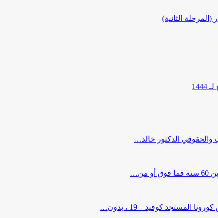
المرحلة الثانية)
144
ب والحقوقي الدكتور خالد…
من…
لمستجد كوفيد – 19 ، بدون…