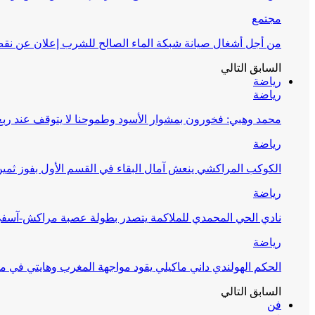
مجتمع
من أجل أشغال صيانة شبكة الماء الصالح للشرب إعلان عن نقص 
السابق
التالي
رياضة
رياضة
محمد وهبي: فخورون بمشوار الأسود وطموحنا لا يتوقف عند ربع 
رياضة
الكوكب المراكشي ينعش آمال البقاء في القسم الأول بفوز ثمين
رياضة
نادي الحي المحمدي للملاكمة يتصدر بطولة عصبة مراكش-آسف
رياضة
الحكم الهولندي داني ماكيلي يقود مواجهة المغرب وهايتي في مونديا
السابق
التالي
فن