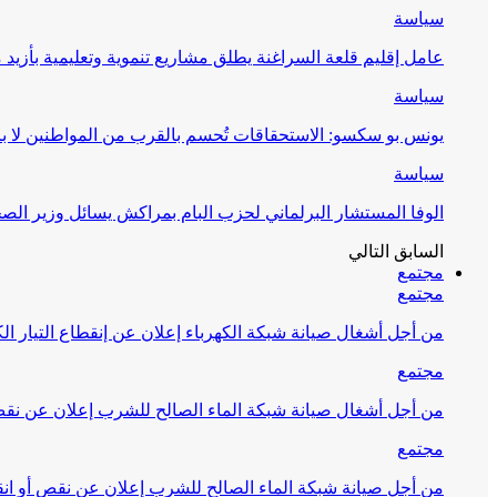
سياسة
عامل إقليم قلعة السراغنة يطلق مشاريع تنموية وتعليمية بأزيد من 27 مليون درهم احتف
سياسة
يونس بو سكسو: الاستحقاقات تُحسم بالقرب من المواطنين لا ب
سياسة
الوفا المستشار البرلماني لحزب البام بمراكش يسائل وزير ال
السابق
التالي
مجتمع
مجتمع
من أجل أشغال صيانة شبكة الكهرباء إعلان عن إنقطاع التيار الك
مجتمع
من أجل أشغال صيانة شبكة الماء الصالح للشرب إعلان عن نقص 
مجتمع
من أجل صيانة شبكة الماء الصالح للشرب إعلان عن نقص أو انق