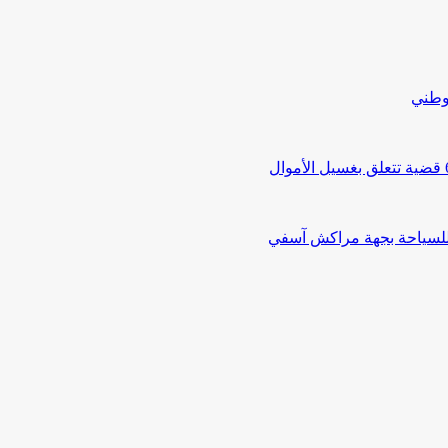
لوطني
 للسياحة بجهة مراكش آسفي