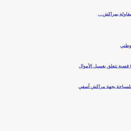
ب مقاولة بمراكش…
لوطني
 للسياحة بجهة مراكش آسفي