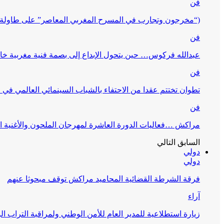
فن
(“مخرجون وتجارب في المسرح المغربي المعاصر” على طاولة 
فن
عبدالله فركوس… حين يتحول الإبداع إلى بصمة فنية مغربية خا
فن
تطوان تختتم عقدا من الاحتفاء بالشباب السينمائي العالمي في
فن
مراكش …فعاليات الدورة العاشرة لمهرجان الملحون والأغنية ا
السابق
التالي
دولي
دولي
فرقة الشرطة القضائية المحاميد مراكش توقف مبحوثا عنهم
آراء
زيارة استطلاعية للمدير العام للأمن الوطني ولمراقبة التراب ا