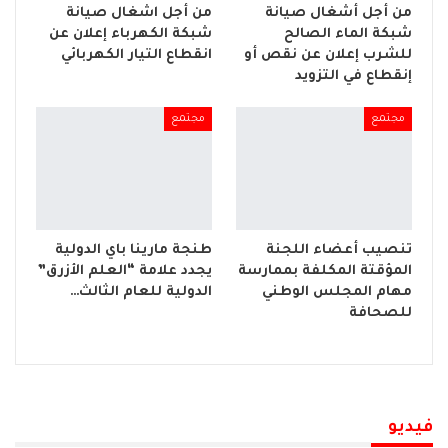
من أجل أشغال صيانة
من أجل اشغال صيانة
شبكة الماء الصالح
شبكة الكهرباء إعلان عن
للشرب إعلان عن نقص أو
انقطاع التيار الكهربائي
إنقطاع في التزويد
مجتمع
مجتمع
تنصيب أعضاء اللجنة
طنجة مارينا باي الدولية
المؤقتة المكلفة بممارسة
يجدد علامة “العلم الأزرق”
مهام المجلس الوطني
الدولية للعام الثالث…
للصحافة
فيديو