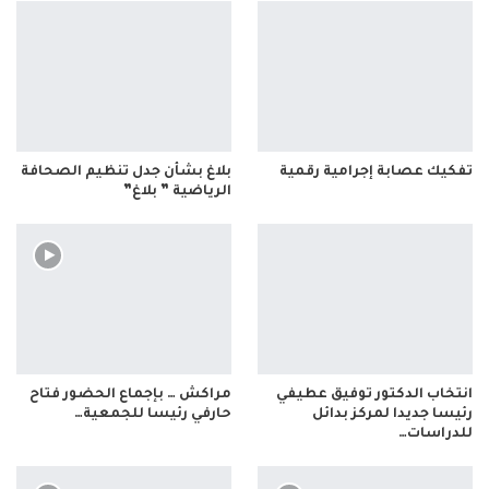
تفكيك عصابة إجرامية رقمية
بلاغ بشأن جدل تنظيم الصحافة
الرياضية ” بلاغ”
انتخاب الدكتور توفيق عطيفي
مراكش … بإجماع الحضور فتاح
رئيسا جديدا لمركز بدائل
حارفي رئيسا للجمعية…
للدراسات…