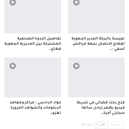
نفيسة بالبركة المدير الجهوية
تفاصيل الندوة الصحفية
لقطاع الاتصال بجهة مراكش
المشتركة بين المديرية الجهوية
آسفي :…
قطاع…
فتح بحث قضائي في شريط
جواد الدادسي : مراكز ومعاهد
فيديو يظهر تبادل سائقا
الدبلومات والشواهد المزورة
سيارتي أجرة…
تغزو…
السابق
التالي
1 من 26