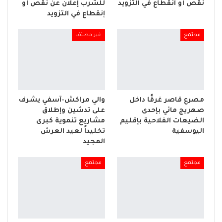
نقص أو انقطاع في التزويد
للشرب إعلان عن نقص أو
إنقطاع في التزويد
مجتمع
غير مصنف
مصرع قاصر غرقًا داخل
والي مراكش-آسفي يشرف
صهريج مائي بإحدى
على تدشين وإطلاق
الضيعات الفلاحية بإقليم
مشاريع تنموية كبرى
اليوسفية
تخليداً لعيد العرش
المجيد
مجتمع
مجتمع