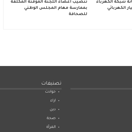
ة شبكة الكهرباء
تنصيب أعضاء اللجنة المؤقتة المكلفة
ار الكهربائي
بممارسة مهام المجلس الوطني
للصحافة
تصنيفات
حوادث
اراء
دين
صحة
المرأة