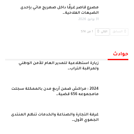
مصرع قاصر غرقًا داخل صهريج مائي بإحدى
الضيعات الفلاحية…
31 يوليو, 2026
السابق
التالي
1 من 574
حوادث
زيارة استطلاعية للمدير العام للأمن الوطني
ولمراقبة التراب…
2024 : مراكش ضمن أربع مدن بالممكلة سجلت
مامجموعه 656 قضية…
غرفة التجارة والصناعة والخدمات تنظم المنتدى
الجهوي الأول…