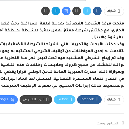
شارك
الجاري، مع مفتش شرطة ممتاز يعمل بدائرة للشرطة بمنطقة أمن
بالرشوة والابتزاز.
وقد مكنت الأبحاث والتحريات التي باشرتها الشرطة القضائية بإش
تقدمت به إحدى المواطنات، من توقيف الشرطي المشتبه به وهو في حالة تلبس بتسلم مبلغ مالي على سبيل الرشوة.
وقد تم إيداع الشرطي المشتبه فيه تحت تدبير الحراسة النظرية عل
وذلك للكشف عن جميع ظروف وملابسات وخلفيات هذه القضية.
وبموازاة ذلك، أصدرت المديرية العامة للأمن الوطني قرارا يقضي
في انتظار انتهاء المسطرة القضائية، ليتسنى لها اتخاذ الجزاءات 
وتقتضيها كذلك إجراءات التخليق في صفوف الوظيفة الشرطية.
Facebook
Twitter
البريد الإلكتروني
enger
شارك
السابق بوست