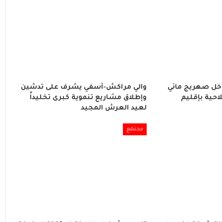
اخل صهريج مائي
والي مراكش-آسفي يشرف على تدشين
احية بإقليم
وإطلاق مشاريع تنموية كبرى تخليداً
لعيد العرش المجيد
مجتمع