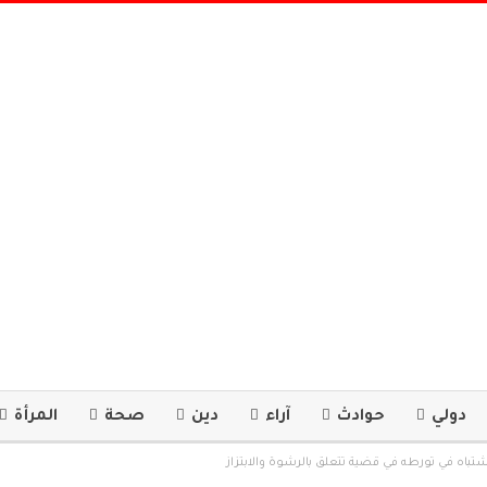
دولي
حوادث
آراء
دين
صحة
المرأة
باه في تورطه في قضية تتعلق بالرشوة والابتزاز