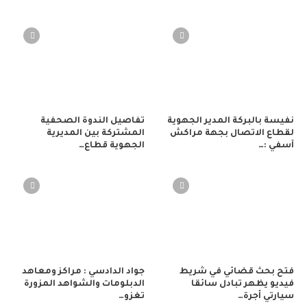
نفيسة بالبركة المدير الجهوية
تفاصيل الندوة الصحفية
لقطاع الاتصال بجهة مراكش
المشتركة بين المديرية
آسفي :…
الجهوية قطاع…
فتح بحث قضائي في شريط
جواد الدادسي : مراكز ومعاهد
فيديو يظهر تبادل سائقا
الدبلومات والشواهد المزورة
سيارتي أجرة…
تغزو…