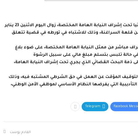
فتحت فرقة الشرطة القضائية بمدينة قلعة السراغنة بحث قضائيا تحت إشراف النيابة العامة المختصة، زوال اليوم الاثنين 23 يناير
 قلعة السراغنة، وذلك للاشتباه في تورطه في قضية تتعلق
راف مباشر من ممثل النيابة العامة المختصة، على ضوء بلاغ
ى ذمة البحث القضائي الذي يجري تحت إشراف النيابة العامة،
 بالتوقيف المؤقت عن العمل في حق الشرطي المشتبه فيه، وذلك
التأديبية التي يفرضها النظام الأساسي لموظفي الأمن الوطني،
Telegram
Facebook Mess
القادم بوست