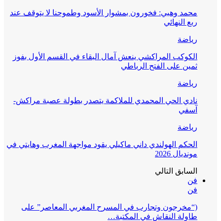
محمد وهبي: فخورون بمشوار الأسود وطموحنا لا يتوقف عند
ربع النهائي
رياضة
الكوكب المراكشي ينعش آمال البقاء في القسم الأول بفوز
ثمين على الفتح الرباطي
رياضة
نادي الحي المحمدي للملاكمة يتصدر بطولة عصبة مراكش-
آسفي
رياضة
الحكم الهولندي داني ماكيلي يقود مواجهة المغرب وهايتي في
مونديال 2026
السابق
التالي
فن
فن
(“مخرجون وتجارب في المسرح المغربي المعاصر” على
طاولة النقاش في المكتبة…