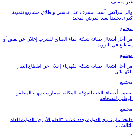
غير مصنف
والي مراكش-آسفي يشرف على تدشين وإطلاق مشاريع تنموية
كبرى تخليداً لعيد العرش المجيد
مجتمع
من أجل أشغال صيانة شبكة الماء الصالح للشرب إعلان عن نقص أو
إنقطاع في التزويد
مجتمع
من أجل اشغال صيانة شبكة الكهرباء إعلان عن انقطاع التيار
الكهربائي
مجتمع
تنصيب أعضاء اللجنة المؤقتة المكلفة بممارسة مهام المجلس
الوطني للصحافة
مجتمع
طنجة مارينا باي الدولية يجدد علامة “العلم الأزرق” الدولية للعام
الثالث…