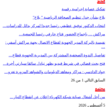
فيديو
تفكيك عصابة إجرامية رقمية
بلاغ بشأن جدل تنظيم الصحافة الرياضية ” بلاغ”
انتخاب الدكتور توفيق عطيفي رئيسا جديدا لمركز بدائل للدراسات…
مراكش … بإجماع الحضور فتاح حارفي رئيسا للجمعية…
نفيسة بالبركة المدير الجهوية لقطاع الاتصال بجهة مراكش آسفي :
…
تفاصيل الندوة الصحفية المشتركة بين المديرية الجهوية قطاع…
فتح بحث قضائي في شريط فيديو يظهر تبادل سائقا سيارتي أجرة…
جواد الدادسي : مراكز ومعاهد الدبلومات والشواهد المزورة تغزو…
السابق
التالي
1 من 26
مجتمع
من أجل أشغال صيانة شبكة الكهرباء إعلان عن إنقطاع التيار…
5 أغسطس, 2026