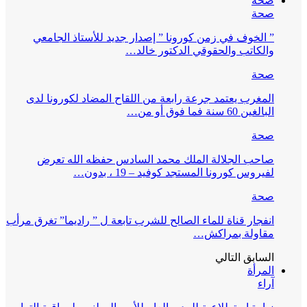
صحة
صحة
” الخوف في زمن كورونا ” إصدار جديد للأستاذ الجامعي
والكاتب والحقوقي الدكتور خالد…
صحة
المغرب يعتمد جرعة رابعة من اللقاح المضاد لكورونا لدى
البالغين 60 سنة فما فوق أو من…
صحة
صاحب الجلالة الملك محمد السادس حفظه الله تعرض
لفيروس كورونا المستجد كوفيد – 19 ، بدون…
صحة
انفجار قناة للماء الصالح للشرب تابعة ل ” راديما” تغرق مرأب
مقاولة بمراكش…
السابق
التالي
المرأة
آراء