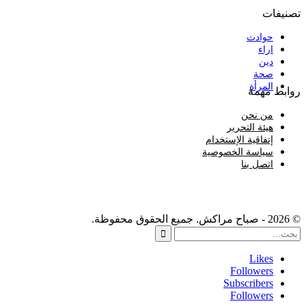
تصنيفات
حوادث
اراء
دين
صحة
المرأة
روابط مهمة
من نحن
هيئة التحرير
إتفاقية الإستخدام
سياسة الخصوصية
اتصل بنا
© 2026 - صباح مراكش. جميع الحقوق محفوظة.
Likes
Followers
Subscribers
Followers