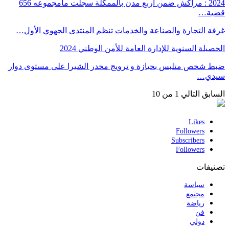
2024 : مراكش ضمن أربع مدن بالممكلة سجلت مامجموعه 656
قضية…
غرفة التجارة والصناعة والخدمات تنظم المنتدى الجهوي الأول…
الحصيلة السنوية للإدارة العامة للأمن الوطني 2024
ضبط شخص متلبس بحيازة و ترويج مخدر الشيرا على مستوى دوار
سيدي…
السابق
التالي
1 من 10
Likes
Followers
Subscribers
Followers
تصنيفات
سياسة
مجتمع
رياضة
فن
دولي