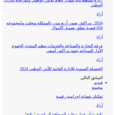
زيارة استطلاعية للمدير العام للأمن الوطني ولمراقبة التراب
الوطني
آراء
2024 : مراكش ضمن أربع مدن بالممكلة سجلت مامجموعه
656 قضية تتعلق بغسيل الأموال
آراء
غرفة التجارة والصناعة والخدمات تنظم المنتدى الجهوي
الأول للسياحة بجهة مراكش آسفي
آراء
الحصيلة السنوية للإدارة العامة للأمن الوطني 2024
السابق
التالي
فيديو
مجتمع
تفكيك عصابة إجرامية رقمية
آراء
بلاغ بشأن جدل تنظيم الصحافة الرياضية ” بلاغ”