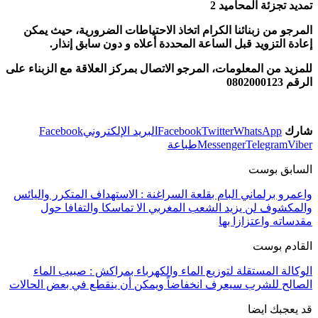
تمديد تجزئة المحاميد 2
المرجو من زبنائنا الكرام اتخاذ الاحتياطات الضرورية، حيث يمكن
إعادة التزويد قبل الساعة المحددة أعلاه و دون سابق إنذار.
للمزيد من المعلومات، المرجو الاتصال بمركز العلاقة مع الزبناء على
الرقم 0802000123
شارك
WhatsApp
Twitter
Facebook
البريد الإلكتروني
Facebook
Viber
Telegram
Messenger
طباعة
السابق بوست
واعمرو برلماني البام بقلعة السراغنة : الاستهداف المتكرر واليائس
والمكشوف لن يزيد الشعب المغربي الا تماسكا والتفافا حول
مقدساته واعتزازا بها
القادم بوست
الوكالة المستقلة لتوزيع الماء والكهرباء بمراكش : صبيب الماء
الصالح للشرب سيعرف انخفاضاً ويمكن أن ينقطع في بعض الحالات
قد يعجبك ايضا