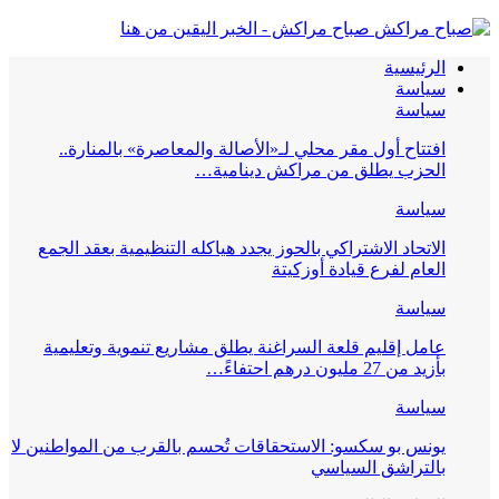
صباح مراكش - الخبر اليقين من هنا
الرئيسية
سياسة
سياسة
افتتاح أول مقر محلي لـ«الأصالة والمعاصرة» بالمنارة..
الحزب يطلق من مراكش دينامية…
سياسة
الاتحاد الاشتراكي بالحوز يجدد هياكله التنظيمية بعقد الجمع
العام لفرع قيادة أوزكيتة
سياسة
عامل إقليم قلعة السراغنة يطلق مشاريع تنموية وتعليمية
بأزيد من 27 مليون درهم احتفاءً…
سياسة
يونس بو سكسو: الاستحقاقات تُحسم بالقرب من المواطنين لا
بالتراشق السياسي