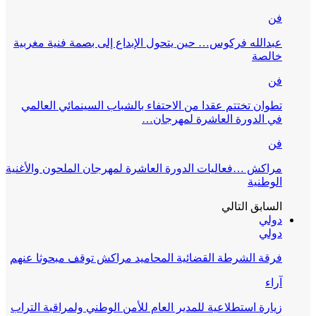
فن
عبدالله فركوس… حين يتحول الإبداع إلى بصمة فنية مغربية
خالصة
فن
تطوان تختتم عقدا من الاحتفاء بالشباب السينمائي العالمي
في الدورة العاشرة لمهرجان…
فن
مراكش …فعاليات الدورة العاشرة لمهرجان الملحون والأغنية
الوطنية
السابق
التالي
دولي
دولي
فرقة الشرطة القضائية المحاميد مراكش توقف مبحوثا عنهم
آراء
زيارة استطلاعية للمدير العام للأمن الوطني ولمراقبة التراب