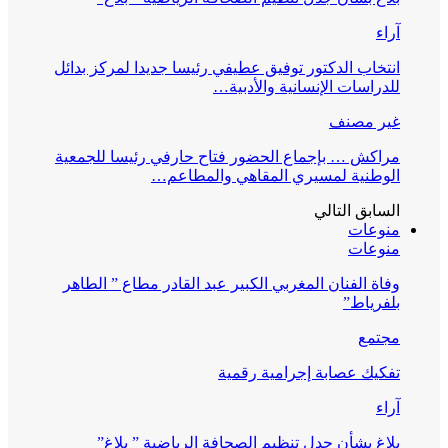
آراء
انتخاب الدكتور توفيق عطيفي رئيسا جديدا لمركز بدائل
للدراسات الإنسانية والأدبية…
غير مصنف
مراكش … بإجماع الحضور فتاح حارفي رئيسا للجمعية
الوطنية لمسيري المقاهي والمطاعم…
السابق
التالي
منوعات
منوعات
وفاة الفنان المغربي الكبير عبد القادر مطاع ” الطاهر
بلفرياط”
مجتمع
تفكيك عصابة إجرامية رقمية
آراء
بلاغ بشأن جدل تنظيم الصحافة الرياضية ” بلاغ”