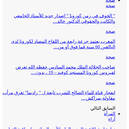
صحة
صحة
” الخوف في زمن كورونا ” إصدار جديد للأستاذ الجامعي
والكاتب والحقوقي الدكتور خالد…
صحة
المغرب يعتمد جرعة رابعة من اللقاح المضاد لكورونا لدى
البالغين 60 سنة فما فوق أو من…
صحة
صاحب الجلالة الملك محمد السادس حفظه الله تعرض
لفيروس كورونا المستجد كوفيد – 19 ، بدون…
صحة
انفجار قناة للماء الصالح للشرب تابعة ل ” راديما” تغرق مرأب
مقاولة بمراكش…
السابق
التالي
المرأة
آراء