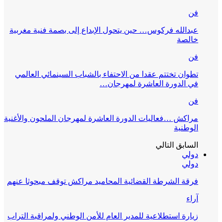
فن
عبدالله فركوس… حين يتحول الإبداع إلى بصمة فنية مغربية
خالصة
فن
تطوان تختتم عقدا من الاحتفاء بالشباب السينمائي العالمي
في الدورة العاشرة لمهرجان…
فن
مراكش …فعاليات الدورة العاشرة لمهرجان الملحون والأغنية
الوطنية
السابق
التالي
دولي
دولي
فرقة الشرطة القضائية المحاميد مراكش توقف مبحوثا عنهم
آراء
زيارة استطلاعية للمدير العام للأمن الوطني ولمراقبة التراب