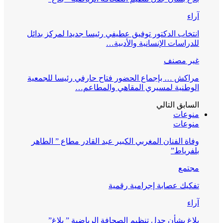
آراء
انتخاب الدكتور توفيق عطيفي رئيسا جديدا لمركز بدائل
للدراسات الإنسانية والأدبية…
غير مصنف
مراكش … بإجماع الحضور فتاح حارفي رئيسا للجمعية
الوطنية لمسيري المقاهي والمطاعم…
السابق
التالي
منوعات
منوعات
وفاة الفنان المغربي الكبير عبد القادر مطاع ” الطاهر
بلفرياط”
مجتمع
تفكيك عصابة إجرامية رقمية
آراء
بلاغ بشأن جدل تنظيم الصحافة الرياضية ” بلاغ”