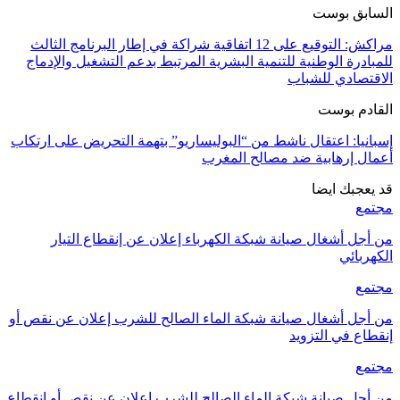
السابق بوست
مراكش: التوقيع على 12 اتفاقية شراكة في إطار البرنامج الثالث
للمبادرة الوطنية للتنمية البشرية المرتبط بدعم التشغيل والإدماج
الاقتصادي للشباب
القادم بوست
إسبانيا: اعتقال ناشط من “البوليساريو” بتهمة التحريض على ارتكاب
أعمال إرهابية ضد مصالح المغرب
قد يعجبك ايضا
مجتمع
من أجل أشغال صيانة شبكة الكهرباء إعلان عن إنقطاع التيار
الكهربائي
مجتمع
من أجل أشغال صيانة شبكة الماء الصالح للشرب إعلان عن نقص أو
إنقطاع في التزويد
مجتمع
من أجل صيانة شبكة الماء الصالح للشرب إعلان عن نقص أو انقطاع