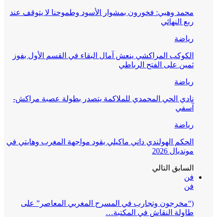
محمد وهبي: فخورون بمشوار الأسود وطموحنا لا يتوقف عند
ربع النهائي
رياضة
الكوكب المراكشي ينعش آمال البقاء في القسم الأول بفوز
ثمين على الفتح الرباطي
رياضة
نادي الحي المحمدي للملاكمة يتصدر بطولة عصبة مراكش-
آسفي
رياضة
الحكم الهولندي داني ماكيلي يقود مواجهة المغرب وهايتي في
مونديال 2026
السابق
التالي
فن
فن
(“مخرجون وتجارب في المسرح المغربي المعاصر” على
طاولة النقاش في المكتبة…