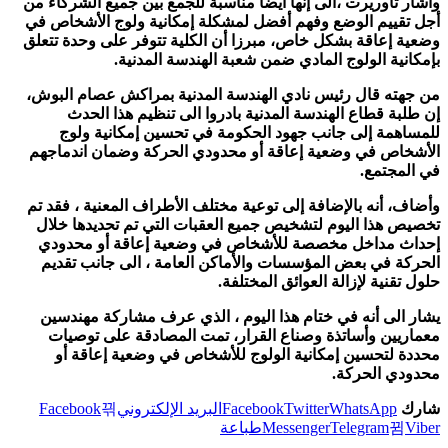
وأشار تاوريرت ،الى إنها أيضا مناسبة للجمع بين جميع الشركاء من
أجل تقييم الوضع وفهم أفضل لمشكلة إمكانية ولوج الأشخاص في
وضعية إعاقة بشكل خاص، مبرزا أن الكلية تتوفر على وحدة تتعلق
بإمكانية الولوج المادي ضمن شعبة الهندسة المدنية.
من جهته قال رئيس نادي الهندسة المدنية بمراكش عصام البوش،
إن طلبة قطاع الهندسة المدنية بادروا الى تنظيم هذا الحدث
للمساهمة إلى جانب جهود الحكومة في تحسين إمكانية ولوج
الأشخاص في وضعية إعاقة أو محدودي الحركة وضمان اندماجهم
في المجتمع.
وأضاف، أنه بالإضافة إلى توعية مختلف الأطراف المعنية ، فقد تم
تخصيص هذا اليوم لتشخيص جميع العقبات التي تم تحديدها خلال
إحداث مداخل مخصصة للأشخاص في وضعية إعاقة أو محدودي
الحركة في بعض المؤسسات والأماكن العامة ، الى جانب تقديم
حلول تقنية لإزالة العوائق المختلفة.
يشار الى أنه في ختام هذا اليوم ، الذي عرف مشاركة مهندسين
معماريين وأساتذة وصناع القرار، تمت المصادقة على توصيات
محددة لتحسين إمكانية الولوج للأشخاص في وضعية إعاقة أو
محدودي الحركة.
شارك
WhatsApp
Twitter
Facebook
البريد الإلكتروني
Facebook
Viber
Telegram
Messenger
طباعة