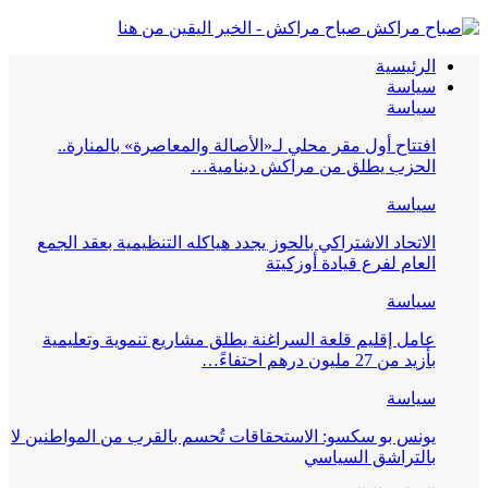
صباح مراكش - الخبر اليقين من هنا
الرئيسية
سياسة
سياسة
افتتاح أول مقر محلي لـ«الأصالة والمعاصرة» بالمنارة..
الحزب يطلق من مراكش دينامية…
سياسة
الاتحاد الاشتراكي بالحوز يجدد هياكله التنظيمية بعقد الجمع
العام لفرع قيادة أوزكيتة
سياسة
عامل إقليم قلعة السراغنة يطلق مشاريع تنموية وتعليمية
بأزيد من 27 مليون درهم احتفاءً…
سياسة
يونس بو سكسو: الاستحقاقات تُحسم بالقرب من المواطنين لا
بالتراشق السياسي