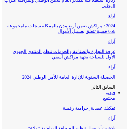
زيارة استطلاعية للمدير العام للأمن الوطني ولمراقبة التراب
الوطني
آراء
2024 : مراكش ضمن أربع مدن بالممكلة سجلت مامجموعه
656 قضية تتعلق بغسيل الأموال
آراء
غرفة التجارة والصناعة والخدمات تنظم المنتدى الجهوي
الأول للسياحة بجهة مراكش آسفي
آراء
الحصيلة السنوية للإدارة العامة للأمن الوطني 2024
السابق
التالي
فيديو
مجتمع
تفكيك عصابة إجرامية رقمية
آراء
بلاغ بشأن جدل تنظيم الصحافة الرياضية ” بلاغ”