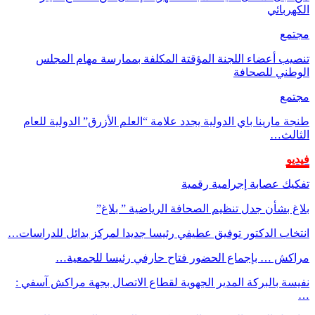
الكهربائي
مجتمع
تنصيب أعضاء اللجنة المؤقتة المكلفة بممارسة مهام المجلس
الوطني للصحافة
مجتمع
طنجة مارينا باي الدولية يجدد علامة “العلم الأزرق” الدولية للعام
الثالث…
فيديو
تفكيك عصابة إجرامية رقمية
بلاغ بشأن جدل تنظيم الصحافة الرياضية ” بلاغ”
انتخاب الدكتور توفيق عطيفي رئيسا جديدا لمركز بدائل للدراسات…
مراكش … بإجماع الحضور فتاح حارفي رئيسا للجمعية…
نفيسة بالبركة المدير الجهوية لقطاع الاتصال بجهة مراكش آسفي :
…