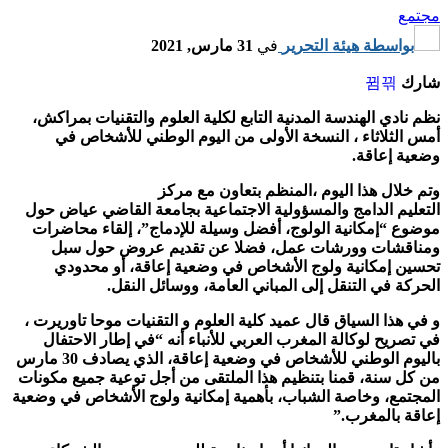
مجتمع
بواسطة
هيئة التحرير
في
31 مارس, 2021
شارك
نظم نادي الهندسة المدنية التابع لكلية العلوم والتقنيات بمراكش،
أمس الثلاثاء ، النسخة الأولى من اليوم الوطني للأشخاص في
وضعية إعاقة.
وتم خلال هذا اليوم ،المنظم بتعاون مع مركز
التعليم الدامج والمسؤولية الاجتماعية بجامعة القاضي عياض حول
موضوع “إمكانية الولوج، أفضل وسيلة للإدماج”، إلقاء محاضرات
ومناقشات وورشات عمل، فضلا عن تقديم عروض حول سبل
تحسين إمكانية ولوج الأشخاص في وضعية إعاقة، أو محدودي
الحركة في التنقل إلى المباني العامة، ووسائل النقل.
و في هذا السياق قال عميد كلية العلوم و التقنيات موحا تاوريرت ،
في تصريح لوكالة المغرب العربي للأنباء أنه “في إطار الاحتفال
باليوم الوطني للأشخاص في وضعية إعاقة، الذي يصادف 30 مارس
من كل سنة، قمنا بتنظيم هذا الملتقى من أجل توعية جميع مكونات
المجتمع، وخاصة الشباب، بأهمية إمكانية ولوج الأشخاص في وضعية
إعاقة بالمغرب.”