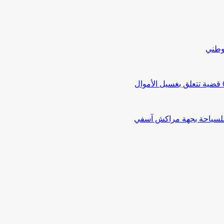
لوطني
 للسياحة بجهة مراكش آسفي