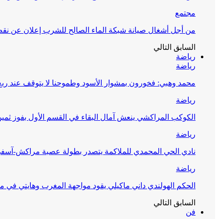
مجتمع
من أجل أشغال صيانة شبكة الماء الصالح للشرب إعلان عن نقص 
السابق
التالي
رياضة
رياضة
محمد وهبي: فخورون بمشوار الأسود وطموحنا لا يتوقف عند ربع 
رياضة
الكوكب المراكشي ينعش آمال البقاء في القسم الأول بفوز ثمين
رياضة
نادي الحي المحمدي للملاكمة يتصدر بطولة عصبة مراكش-آسف
رياضة
الحكم الهولندي داني ماكيلي يقود مواجهة المغرب وهايتي في مونديا
السابق
التالي
فن