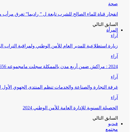
صحة
انفجار قناة للماء الصالح للشرب تابعة ل ” راديما” تغرق مرأ
السابق
التالي
المرأة
آراء
زيارة استطلاعية للمدير العام للأمن الوطني ولمراقبة التراب ا
آراء
2024 : مراكش ضمن أربع مدن بالممكلة سجلت مامجموعه 656 قضية تتعلق بغسيل الأموال
آراء
غرفة التجارة والصناعة والخدمات تنظم المنتدى الجهوي الأول
آراء
الحصيلة السنوية للإدارة العامة للأمن الوطني 2024
السابق
التالي
فيديو
مجتمع