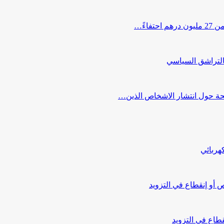
اءً…
التراشق السياسي
صحة حول انتشار الاشخاص الذين…
هربائي
أو إنقطاع في التزويد
طاع في التزويد