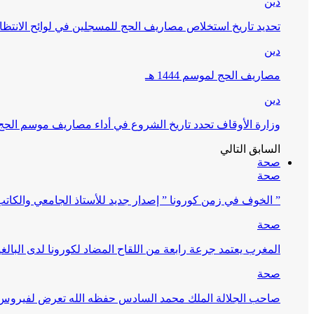
دين
تحديد تاريخ استخلاص مصاريف الحج للمسجلين في لوائح الانتظار (
دين
مصاريف الحج لموسم 1444 هـ
دين
وزارة الأوقاف تحدد تاريخ الشروع في أداء مصاريف موسم الحج لـ 4
السابق
التالي
صحة
صحة
” الخوف في زمن كورونا ” إصدار جديد للأستاذ الجامعي والكات
صحة
المغرب يعتمد جرعة رابعة من اللقاح المضاد لكورونا لدى البالغين 60 سنة فما فوق أو 
صحة
صاحب الجلالة الملك محمد السادس حفظه الله تعرض لفيروس كورونا ا