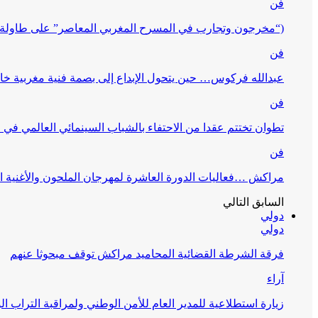
فن
(“مخرجون وتجارب في المسرح المغربي المعاصر” على طاولة 
فن
عبدالله فركوس… حين يتحول الإبداع إلى بصمة فنية مغربية خا
فن
تطوان تختتم عقدا من الاحتفاء بالشباب السينمائي العالمي في
فن
مراكش …فعاليات الدورة العاشرة لمهرجان الملحون والأغنية ا
السابق
التالي
دولي
دولي
فرقة الشرطة القضائية المحاميد مراكش توقف مبحوثا عنهم
آراء
زيارة استطلاعية للمدير العام للأمن الوطني ولمراقبة التراب ا