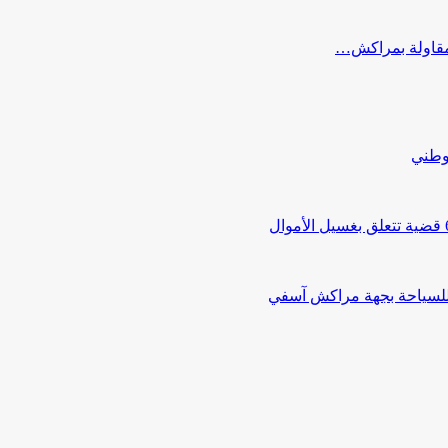
ب مقاولة بمراكش…
لوطني
 للسياحة بجهة مراكش آسفي