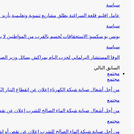
سياسة
عامل إقليم قلعة السراغنة يطلق مشاريع تنموية وتعليمية بأزيد من 27 مليون درهم احتف
سياسة
يونس بو سكسو: الاستحقاقات تُحسم بالقرب من المواطنين لا ب
سياسة
الوفا المستشار البرلماني لحزب البام بمراكش يسائل وزير ال
السابق
التالي
مجتمع
مجتمع
من أجل أشغال صيانة شبكة الكهرباء إعلان عن إنقطاع التيار الك
مجتمع
من أجل أشغال صيانة شبكة الماء الصالح للشرب إعلان عن نقص 
مجتمع
من أجل صيانة شبكة الماء الصالح للشرب إعلان عن نقص أو انق