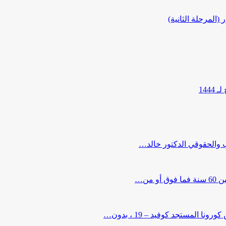
المرحلة الثانية)
144
ب والحقوقي الدكتور خالد…
من…
لمستجد كوفيد – 19 ، بدون…