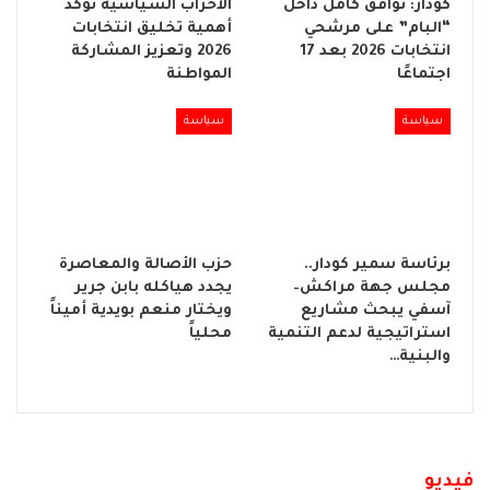
كودار: توافق كامل داخل
الأحزاب السياسية تؤكد
“البام” على مرشحي
أهمية تخليق انتخابات
انتخابات 2026 بعد 17
2026 وتعزيز المشاركة
اجتماعًا
المواطنة
سياسة
سياسة
برئاسة سمير كودار..
حزب الأصالة والمعاصرة
مجلس جهة مراكش–
يجدد هياكله بابن جرير
آسفي يبحث مشاريع
ويختار منعم بويدية أميناً
استراتيجية لدعم التنمية
محلياً
والبنية…
فيديو