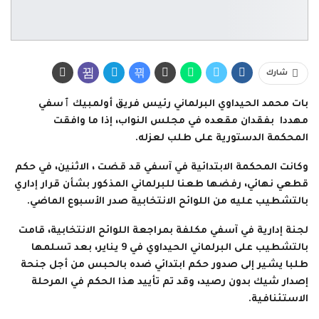
شارك
بات محمد الحيداوي البرلماني رئيس فريق أولمبيك ٱسفي
مهددا بفقدان مقعده في مجلس النواب، إذا ما وافقت
المحكمة الدستورية على طلب لعزله.
وكانت المحكمة الابتدائية في آسفي قد قضت ، الاثنين، في حكم
قطعي نهائي، رفضها طعنا للبرلماني المذكور بشأن قرار إداري
بالتشطيب عليه من اللوائح الانتخابية صدر الأسبوع الماضي.
لجنة إدارية في آسفي مكلفة بمراجعة اللوائح الانتخابية، قامت
بالتشطيب على البرلماني الحيداوي في 9 يناير، بعد تسلمها
طلبا يشير إلى صدور حكم ابتدائي ضده بالحبس من أجل جنحة
إصدار شيك بدون رصيد، وقد تم تأييد هذا الحكم في المرحلة
الاستئنافية.