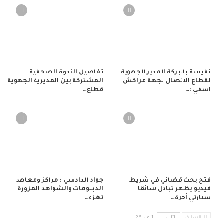
نفيسة بالبركة المدير الجهوية
تفاصيل الندوة الصحفية
لقطاع الاتصال بجهة مراكش
المشتركة بين المديرية الجهوية
آسفي :…
قطاع…
فتح بحث قضائي في شريط
جواد الدادسي : مراكز ومعاهد
فيديو يظهر تبادل سائقا
الدبلومات والشواهد المزورة
سيارتي أجرة…
تغزو…
السابق
التالي
1 من 26