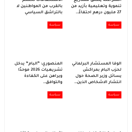
السراغنة يطلق مشاريع
الاستحقاقات تُحسم
تنموية وتعليمية بأزيد من
بالقرب من المواطنين لا
27 مليون درهم احتفاءً…
بالتراشق السياسي
سياسة
سياسة
الوفا المستشار البرلماني
المنصوري: “البام” يدخل
لحزب البام بمراكش
تشريعيات 2026 موحدًا
يسائل وزير الصحة حول
ويراهن على الكفاءة
انتشار الاشخاص الذين…
والتوافق…
سياسة
سياسة