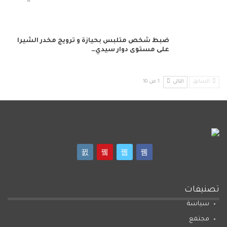
ضبط شخص متلبس بحيازة و ترويج مخدر الشيرا
على مستوى دوار سيدي…
السابق
التالي
1 من 10
تصنيفات
سياسة
مجتمع