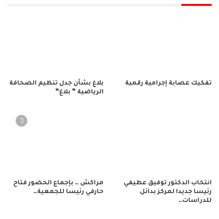
تفكيك عصابة إجرامية رقمية
بلاغ بشأن جدل تنظيم الصحافة
الرياضية ” بلاغ”
انتخاب الدكتور توفيق عطيفي
مراكش … بإجماع الحضور فتاح
رئيسا جديدا لمركز بدائل
حارفي رئيسا للجمعية…
للدراسات…