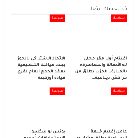
قد يعجبك ايضا
سياسة
سياسة
افتتاح أول مقر محلي
الاتحاد الاشتراكي بالحوز
لـ«الأصالة والمعاصرة»
يجدد هياكله التنظيمية
بالمنارة.. الحزب يطلق من
بعقد الجمع العام لفرع
مراكش دينامية…
قيادة أوزكيتة
سياسة
سياسة
عامل إقليم قلعة
يونس بو سكسو: