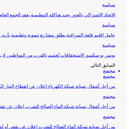
سياسة
الاتحاد الاشتراكي بالحوز يجدد هياكله التنظيمية بعقد الجمع العام
سياسة
عامل إقليم قلعة السراغنة يطلق مشاريع تنموية وتعليمية بأزيد من 27 مليون درهم احتف
سياسة
يونس بو سكسو: الاستحقاقات تُحسم بالقرب من المواطنين لا ب
السابق
التالي
مجتمع
مجتمع
من أجل أشغال صيانة شبكة الكهرباء إعلان عن إنقطاع التيار الك
مجتمع
من أجل أشغال صيانة شبكة الماء الصالح للشرب إعلان عن نقص 
مجتمع
من أجل صيانة شبكة الماء الصالح للشرب إعلان عن نقص أو انق