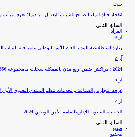
صحة
انفجار قناة للماء الصالح للشرب تابعة ل ” راديما” تغرق مرأ
السابق
التالي
المرأة
آراء
زيارة استطلاعية للمدير العام للأمن الوطني ولمراقبة التراب ا
آراء
2024 : مراكش ضمن أربع مدن بالممكلة سجلت مامجموعه 656 قضية تتعلق بغسيل الأموال
آراء
غرفة التجارة والصناعة والخدمات تنظم المنتدى الجهوي الأول
آراء
الحصيلة السنوية للإدارة العامة للأمن الوطني 2024
السابق
التالي
فيديو
مجتمع