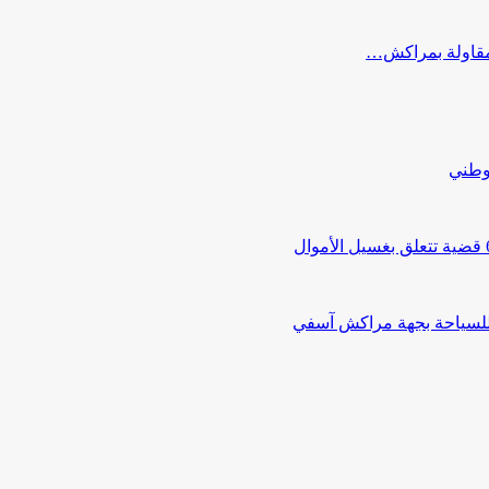
ب مقاولة بمراكش…
لوطني
 للسياحة بجهة مراكش آسفي