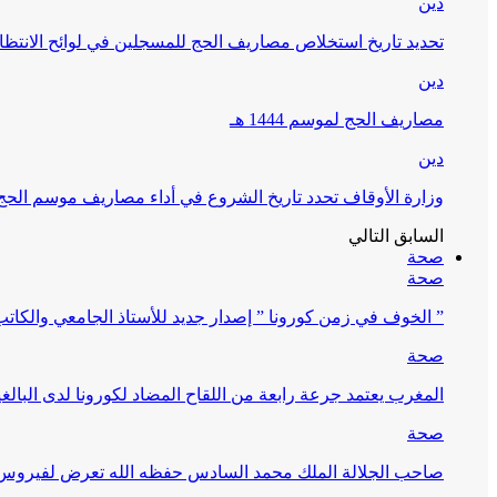
دين
تحديد تاريخ استخلاص مصاريف الحج للمسجلين في لوائح الانتظار (
دين
مصاريف الحج لموسم 1444 هـ
دين
وزارة الأوقاف تحدد تاريخ الشروع في أداء مصاريف موسم الحج لـ 4
السابق
التالي
صحة
صحة
” الخوف في زمن كورونا ” إصدار جديد للأستاذ الجامعي والكات
صحة
المغرب يعتمد جرعة رابعة من اللقاح المضاد لكورونا لدى البالغين 60 سنة فما فوق أو 
صحة
صاحب الجلالة الملك محمد السادس حفظه الله تعرض لفيروس كورونا ا