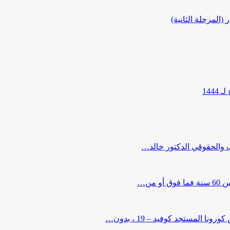
المرحلة الثانية)
144
ب والحقوقي الدكتور خالد…
من…
لمستجد كوفيد – 19 ، بدون…