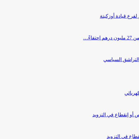
 لفرع قيادة أوزكيتة
اءً…
التراشق السياسي
هربائي
أو إنقطاع في التزويد
طاع في التزويد