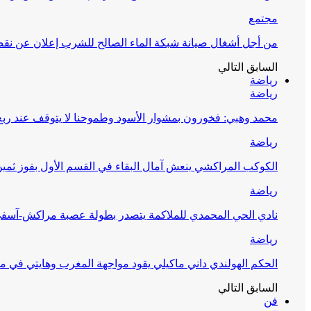
مجتمع
من أجل أشغال صيانة شبكة الماء الصالح للشرب إعلان عن نقص 
السابق
التالي
رياضة
رياضة
محمد وهبي: فخورون بمشوار الأسود وطموحنا لا يتوقف عند ربع 
رياضة
الكوكب المراكشي ينعش آمال البقاء في القسم الأول بفوز ثمين
رياضة
نادي الحي المحمدي للملاكمة يتصدر بطولة عصبة مراكش-آسف
رياضة
الحكم الهولندي داني ماكيلي يقود مواجهة المغرب وهايتي في مونديا
السابق
التالي
فن