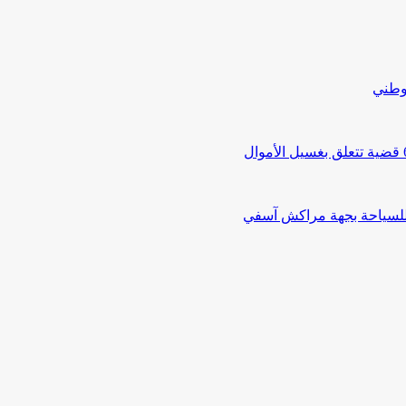
لوطني
 للسياحة بجهة مراكش آسفي