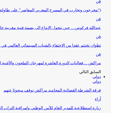
فن
(“مخرجون وتجارب في المسرح المغربي المعاصر” على طاولة 
فن
عبدالله فركوس… حين يتحول الإبداع إلى بصمة فنية مغربية خا
فن
تطوان تختتم عقدا من الاحتفاء بالشباب السينمائي العالمي في
فن
مراكش …فعاليات الدورة العاشرة لمهرجان الملحون والأغنية ا
السابق
التالي
دولي
دولي
فرقة الشرطة القضائية المحاميد مراكش توقف مبحوثا عنهم
آراء
زيارة استطلاعية للمدير العام للأمن الوطني ولمراقبة التراب ا