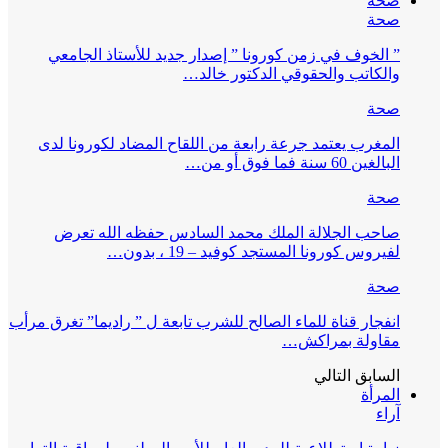
صحة
صحة
” الخوف في زمن كورونا ” إصدار جديد للأستاذ الجامعي
والكاتب والحقوقي الدكتور خالد…
صحة
المغرب يعتمد جرعة رابعة من اللقاح المضاد لكورونا لدى
البالغين 60 سنة فما فوق أو من…
صحة
صاحب الجلالة الملك محمد السادس حفظه الله تعرض
لفيروس كورونا المستجد كوفيد – 19 ، بدون…
صحة
انفجار قناة للماء الصالح للشرب تابعة ل ” راديما” تغرق مرأب
مقاولة بمراكش…
السابق
التالي
المرأة
آراء