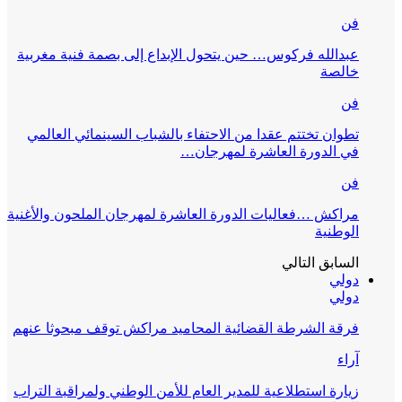
فن
عبدالله فركوس… حين يتحول الإبداع إلى بصمة فنية مغربية
خالصة
فن
تطوان تختتم عقدا من الاحتفاء بالشباب السينمائي العالمي
في الدورة العاشرة لمهرجان…
فن
مراكش …فعاليات الدورة العاشرة لمهرجان الملحون والأغنية
الوطنية
السابق
التالي
دولي
دولي
فرقة الشرطة القضائية المحاميد مراكش توقف مبحوثا عنهم
آراء
زيارة استطلاعية للمدير العام للأمن الوطني ولمراقبة التراب