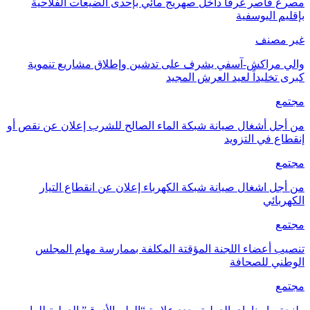
مصرع قاصر غرقًا داخل صهريج مائي بإحدى الضيعات الفلاحية
بإقليم اليوسفية
غير مصنف
والي مراكش-آسفي يشرف على تدشين وإطلاق مشاريع تنموية
كبرى تخليداً لعيد العرش المجيد
مجتمع
من أجل أشغال صيانة شبكة الماء الصالح للشرب إعلان عن نقص أو
إنقطاع في التزويد
مجتمع
من أجل اشغال صيانة شبكة الكهرباء إعلان عن انقطاع التيار
الكهربائي
مجتمع
تنصيب أعضاء اللجنة المؤقتة المكلفة بممارسة مهام المجلس
الوطني للصحافة
مجتمع