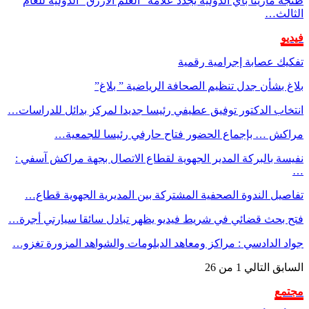
طنجة مارينا باي الدولية يجدد علامة “العلم الأزرق” الدولية للعام
الثالث…
فيديو
تفكيك عصابة إجرامية رقمية
بلاغ بشأن جدل تنظيم الصحافة الرياضية ” بلاغ”
انتخاب الدكتور توفيق عطيفي رئيسا جديدا لمركز بدائل للدراسات…
مراكش … بإجماع الحضور فتاح حارفي رئيسا للجمعية…
نفيسة بالبركة المدير الجهوية لقطاع الاتصال بجهة مراكش آسفي :
…
تفاصيل الندوة الصحفية المشتركة بين المديرية الجهوية قطاع…
فتح بحث قضائي في شريط فيديو يظهر تبادل سائقا سيارتي أجرة…
جواد الدادسي : مراكز ومعاهد الدبلومات والشواهد المزورة تغزو…
السابق
التالي
1 من 26
مجتمع