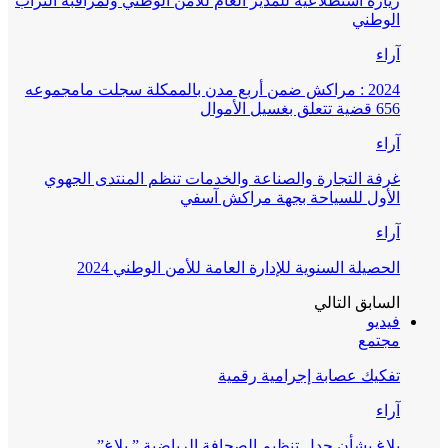
زيارة استطلاعية للمدير العام للأمن الوطني ولمراقبة التراب
الوطني
آراء
2024 : مراكش ضمن أربع مدن بالممكلة سجلت مامجموعه
656 قضية تتعلق بغسيل الأموال
آراء
غرفة التجارة والصناعة والخدمات تنظم المنتدى الجهوي
الأول للسياحة بجهة مراكش آسفي
آراء
الحصيلة السنوية للإدارة العامة للأمن الوطني 2024
السابق
التالي
فيديو
مجتمع
تفكيك عصابة إجرامية رقمية
آراء
بلاغ بشأن جدل تنظيم الصحافة الرياضية ” بلاغ”