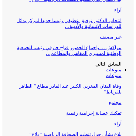
آراء
انتخاب الدكتور توفيق عطيفي رئيسا جديدا لمركز بدائل
للدراسات الإنسانية والأدبية…
غير مصنف
مراكش … بإجماع الحضور فتاح حارفي رئيسا للجمعية
الوطنية لمسيري المقاهي والمطاعم…
السابق
التالي
منوعات
منوعات
وفاة الفنان المغربي الكبير عبد القادر مطاع ” الطاهر
بلفرياط”
مجتمع
تفكيك عصابة إجرامية رقمية
آراء
بلاغ بشأن جدل تنظيم الصحافة الرياضية ” بلاغ”