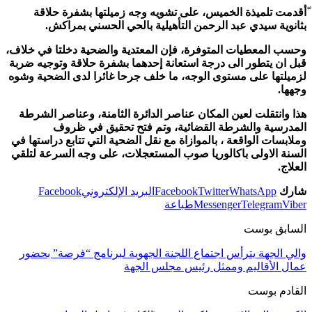
أقدمت تلميذة الخميس، على تشويه وجه زميلتها بشفرة حلاقة
بثانوية سيدي عبد الرحمن التأهيلية بالحي الحسني بمراكش.
وحسب المعطيات المتوفرة، فإن المعتدية والضحية دخلتا في خلاف،
قبل ان يتطور الى درجة استعانة إحدهما بشفرة حلاقة وتوجيه ضربة
لزميلتها على مستوى الوجه، ما خلف جرحا غائرا لدى الضحية وشوه
وجهها.
هذا وانتقلت لعين المكان عناصر الدائرة الثامنة، وعناصر الشرطة
المدرسية والشرطة القضائية، وتم فتح تحقيق في ظروف
وملابسات الواقعة ، بالموازاة مع نقل الضحية التي تتابع دراستها في
السنة الاولى باكالوريا صوب المستعجلات، على وجه السرعة لتلقي
العلاج.
شارك
WhatsApp
Twitter
Facebook
البريد الإلكتروني
Facebook
Viber
Telegram
Messenger
طباعة
السابق بوست
والي الجهة يترأس اجتماع اللجنة الجهوية لبرنامج “فرصة” بحضور
عمال الأقاليم وممثل رئيس مجلس الجهة
القادم بوست