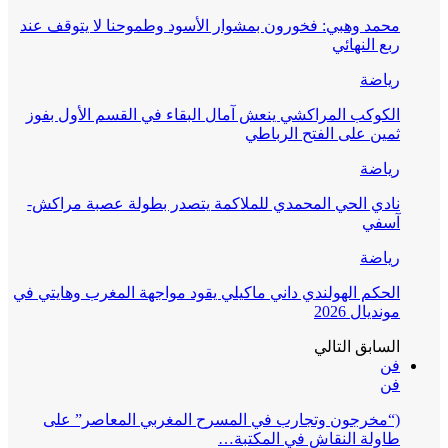
محمد وهبي: فخورون بمشوار الأسود وطموحنا لا يتوقف عند
ربع النهائي
رياضة
الكوكب المراكشي ينعش آمال البقاء في القسم الأول بفوز
ثمين على الفتح الرباطي
رياضة
نادي الحي المحمدي للملاكمة يتصدر بطولة عصبة مراكش-
آسفي
رياضة
الحكم الهولندي داني ماكيلي يقود مواجهة المغرب وهايتي في
مونديال 2026
السابق
التالي
فن
فن
(“مخرجون وتجارب في المسرح المغربي المعاصر” على
طاولة النقاش في المكتبة…