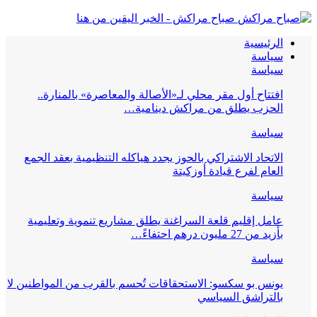
صباح مراكش - الخبر اليقين من هنا
الرئيسية
سياسة
سياسة
افتتاح أول مقر محلي لـ«الأصالة والمعاصرة» بالمنارة..
الحزب يطلق من مراكش دينامية…
سياسة
الاتحاد الاشتراكي بالحوز يجدد هياكله التنظيمية بعقد الجمع
العام لفرع قيادة أوزكيتة
سياسة
عامل إقليم قلعة السراغنة يطلق مشاريع تنموية وتعليمية
بأزيد من 27 مليون درهم احتفاءً…
سياسة
يونس بو سكسو: الاستحقاقات تُحسم بالقرب من المواطنين لا
بالتراشق السياسي