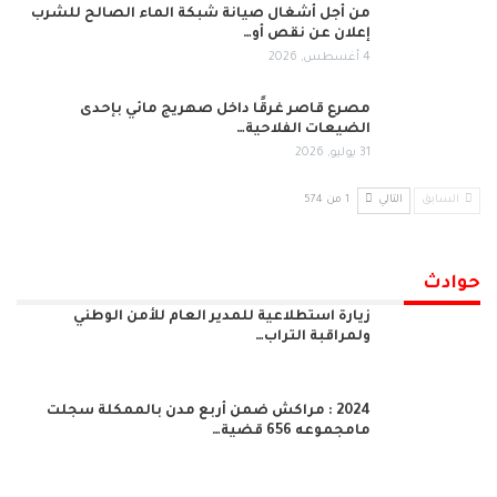
من أجل أشغال صيانة شبكة الماء الصالح للشرب
إعلان عن نقص أو…
4 أغسطس, 2026
مصرع قاصر غرقًا داخل صهريج مائي بإحدى
الضيعات الفلاحية…
31 يوليو, 2026
السابق
التالي
1 من 574
حوادث
زيارة استطلاعية للمدير العام للأمن الوطني
ولمراقبة التراب…
2024 : مراكش ضمن أربع مدن بالممكلة سجلت
مامجموعه 656 قضية…