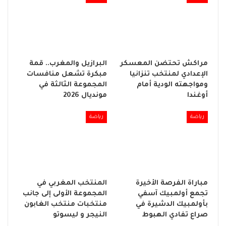
مراكش تحتضن المعسكر
البرازيل والمغرب.. قمة
الإعدادي لمنتخب تنزانيا
مبكرة تشعل منافسات
ومواجهته الودية أمام
المجموعة الثالثة في
أوغندا
مونديال 2026
رياضة
رياضة
مباراة الفرصة الأخيرة
المنتخب المغربي في
تجمع أولمبيك آسفي
المجموعة الأولى إلى جانب
بأولمبيك الدشيرة في
منتخبات منتخب الغابون
صراع تفادي الهبوط
النيجر و ليسوتو