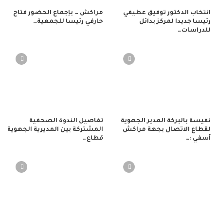
انتخاب الدكتور توفيق عطيفي
مراكش … بإجماع الحضور فتاح
رئيسا جديدا لمركز بدائل
حارفي رئيسا للجمعية…
للدراسات…
نفيسة بالبركة المدير الجهوية
تفاصيل الندوة الصحفية
لقطاع الاتصال بجهة مراكش
المشتركة بين المديرية الجهوية
آسفي :…
قطاع…