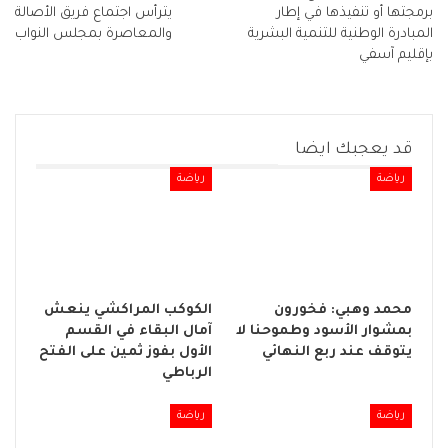
برمجتها أو تنفيذها في إطار
يترأس اجتماع فريق الأصالة
المبادرة الوطنية للتنمية البشرية
والمعاصرة بمجلس النواب
بإقليم آسفي
قد يعجبك ايضا
رياضة
رياضة
محمد وهبي: فخورون
الكوكب المراكشي ينعش
بمشوار الأسود وطموحنا لا
آمال البقاء في القسم
يتوقف عند ربع النهائي
الأول بفوز ثمين على الفتح
الرباطي
رياضة
رياضة