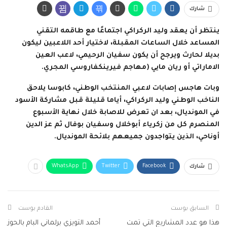
شارك
ينتظر أن يعقد وليد الركراكي اجتماعًا مع طاقمه التقني
المساعد خلال الساعات المقبلة، لاختيار أحد اللاعبين ليكون
بديلا لحارث ويرجح أن يكون سفيان الرحيمي، لاعب العين
الاماراتي أو ريان مايي (مهاجم فيرينكفاروسي المجري.
وبات هاجس إصابات لاعبي المنتخب الوطني، كابوسا يلاحق
الناخب الوطني وليد الركراكي، أياما قليلة قبل مشاركة الأسود
في المونديال، بعد ان تعرض للاصابة خلال نهاية الأسبوع
المنصرم كل من زكرياء أبوخلال وسفيان بوفال ثم عز الدين
أوناحي، الذين يتواجدون جميعهم بلائحة المونديال.
WhatsApp
Twitter
Facebook
شارك
السابق بوست
القادم بوست
هذا هو عدد المشاريع التي تمت
أحمد التويزي برلماني البام بالحوز