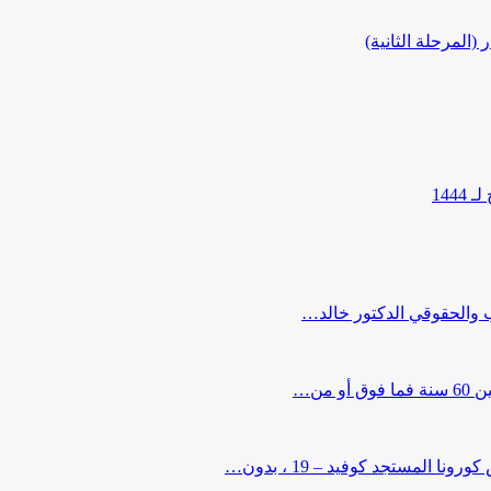
المرحلة الثانية)
144
ب والحقوقي الدكتور خالد…
من…
لمستجد كوفيد – 19 ، بدون…