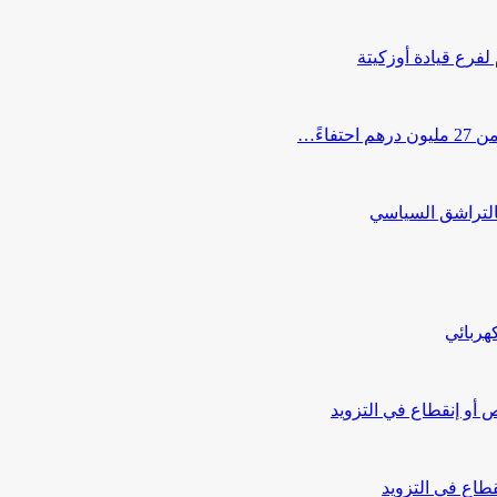
 لفرع قيادة أوزكيتة
اءً…
التراشق السياسي
هربائي
أو إنقطاع في التزويد
طاع في التزويد