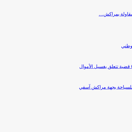
ب مقاولة بمراكش…
لوطني
 للسياحة بجهة مراكش آسفي