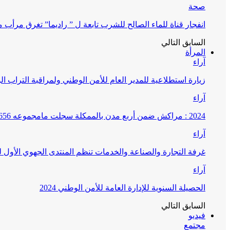
صحة
انفجار قناة للماء الصالح للشرب تابعة ل ” راديما” تغرق مرأ
السابق
التالي
المرأة
آراء
زيارة استطلاعية للمدير العام للأمن الوطني ولمراقبة التراب ا
آراء
2024 : مراكش ضمن أربع مدن بالممكلة سجلت مامجموعه 656 قضية تتعلق بغسيل الأموال
آراء
غرفة التجارة والصناعة والخدمات تنظم المنتدى الجهوي الأول
آراء
الحصيلة السنوية للإدارة العامة للأمن الوطني 2024
السابق
التالي
فيديو
مجتمع