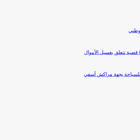
لوطني
 للسياحة بجهة مراكش آسفي