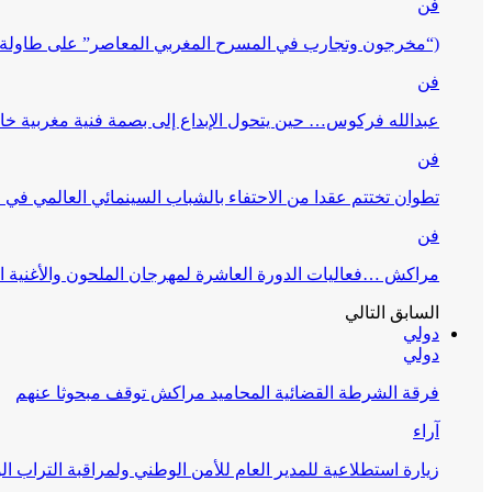
فن
(“مخرجون وتجارب في المسرح المغربي المعاصر” على طاولة 
فن
عبدالله فركوس… حين يتحول الإبداع إلى بصمة فنية مغربية خا
فن
تطوان تختتم عقدا من الاحتفاء بالشباب السينمائي العالمي في
فن
مراكش …فعاليات الدورة العاشرة لمهرجان الملحون والأغنية ا
السابق
التالي
دولي
دولي
فرقة الشرطة القضائية المحاميد مراكش توقف مبحوثا عنهم
آراء
زيارة استطلاعية للمدير العام للأمن الوطني ولمراقبة التراب ا