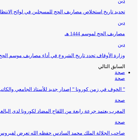
دين
تحديد تاريخ استخلاص مصاريف الحج للمسجلين في لوائح الانتظار (
دين
مصاريف الحج لموسم 1444 هـ
دين
وزارة الأوقاف تحدد تاريخ الشروع في أداء مصاريف موسم الحج لـ 4
السابق
التالي
صحة
صحة
” الخوف في زمن كورونا ” إصدار جديد للأستاذ الجامعي والكات
صحة
المغرب يعتمد جرعة رابعة من اللقاح المضاد لكورونا لدى البالغين 60 سنة فما فوق أو 
صحة
صاحب الجلالة الملك محمد السادس حفظه الله تعرض لفيروس كورونا ا