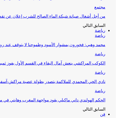
مجتمع
من أجل أشغال صيانة شبكة الماء الصالح للشرب إعلان عن نقص 
السابق
التالي
رياضة
رياضة
محمد وهبي: فخورون بمشوار الأسود وطموحنا لا يتوقف عند ربع 
رياضة
الكوكب المراكشي ينعش آمال البقاء في القسم الأول بفوز ثمين
رياضة
نادي الحي المحمدي للملاكمة يتصدر بطولة عصبة مراكش-آسف
رياضة
الحكم الهولندي داني ماكيلي يقود مواجهة المغرب وهايتي في مونديا
السابق
التالي
فن