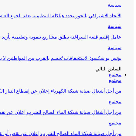
سياسة
الاتحاد الاشتراكي بالحوز يجدد هياكله التنظيمية بعقد الجمع العام
سياسة
عامل إقليم قلعة السراغنة يطلق مشاريع تنموية وتعليمية بأزيد من 27 مليون درهم احتف
سياسة
يونس بو سكسو: الاستحقاقات تُحسم بالقرب من المواطنين لا ب
السابق
التالي
مجتمع
مجتمع
من أجل أشغال صيانة شبكة الكهرباء إعلان عن إنقطاع التيار الك
مجتمع
من أجل أشغال صيانة شبكة الماء الصالح للشرب إعلان عن نقص 
مجتمع
من أجل صيانة شبكة الماء الصالح للشرب إعلان عن نقص أو انق