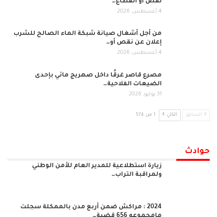
نقص أو انقطاع…
4 أغسطس, 2026
من أجل أشغال صيانة شبكة الماء الصالح للشرب
إعلان عن نقص أو…
4 أغسطس, 2026
مصرع قاصر غرقًا داخل صهريج مائي بإحدى
الضيعات الفلاحية…
31 يوليو, 2026
السابق
التالي
1 من 574
حوادث
زيارة استطلاعية للمدير العام للأمن الوطني
ولمراقبة التراب…
2024 : مراكش ضمن أربع مدن بالممكلة سجلت
مامجموعه 656 قضية…