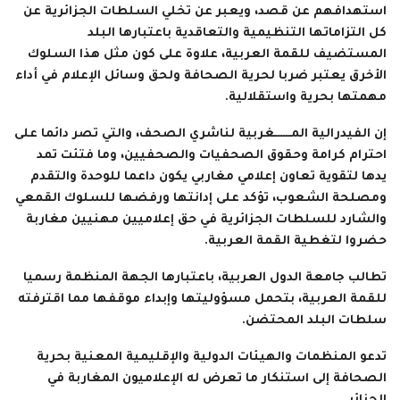
استهدافهم عن قصد، ويعبر عن تخلي السلطات الجزائرية عن
كل التزاماتها التنظيمية والتعاقدية باعتبارها البلد
المستضيف للقمة العربية، علاوة على كون مثل هذا السلوك
الأخرق يعتبر ضربا لحرية الصحافة ولحق وسائل الإعلام في أداء
مهمتها بحرية واستقلالية.
إن الفيدرالية المــــــغربية لناشري الصحف، والتي تصر دائما على
احترام كرامة وحقوق الصحفيات والصحفيين، وما فتئت تمد
يدها لتقوية تعاون إعلامي مغاربي يكون داعما للوحدة والتقدم
ومصلحة الشعوب، تؤكد على إدانتها ورفضها للسلوك القمعي
والشارد للسلطات الجزائرية في حق إعلاميين مهنيين مغاربة
حضروا لتغطية القمة العربية.
تطالب جامعة الدول العربية، باعتبارها الجهة المنظمة رسميا
للقمة العربية، بتحمل مسؤوليتها وإبداء موقفها مما اقترفته
سلطات البلد المحتضن.
تدعو المنظمات والهيئات الدولية والإقليمية المعنية بحرية
الصحافة إلى استنكار ما تعرض له الإعلاميون المغاربة في