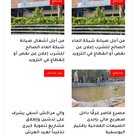
مجتمع
مجتمع
من أجل صيانة شبكة الماء
من أجل أشغال صيانة
الصالح للشرب إعلان عن
شبكة الماء الصالح
نقص أو انقطاع في التزويد
للشرب إعلان عن نقص أو
إنقطاع في التزويد
مجتمع
غير مصنف
مصرع قاصر غرقًا داخل
والي مراكش-آسفي يشرف
صهريج مائي بإحدى
على تدشين وإطلاق
الضيعات الفلاحية بإقليم
مشاريع تنموية كبرى
اليوسفية
تخليداً لعيد العرش