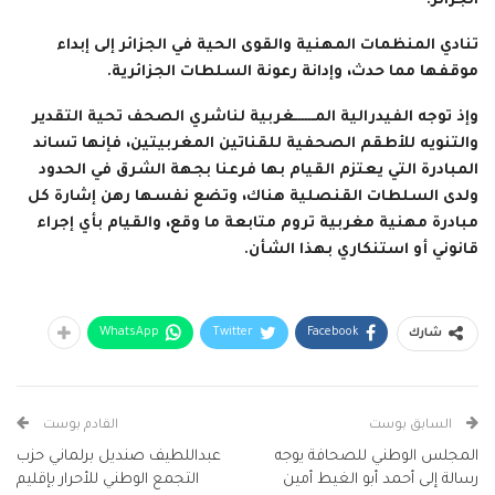
الجزائر.
تنادي المنظمات المهنية والقوى الحية في الجزائر إلى إبداء
موقفها مما حدث، وإدانة رعونة السلطات الجزائرية.
وإذ توجه الفيدرالية المــــــغربية لناشري الصحف تحية التقدير
والتنويه للأطقم الصحفية للقناتين المغربيتين، فإنها تساند
المبادرة التي يعتزم القيام بها فرعنا بجهة الشرق في الحدود
ولدى السلطات القنصلية هناك، وتضع نفسها رهن إشارة كل
مبادرة مهنية مغربية تروم متابعة ما وقع، والقيام بأي إجراء
قانوني أو استنكاري بهذا الشأن.
WhatsApp
Twitter
Facebook
شارك
السابق بوست
القادم بوست
المجلس الوطني للصحافة يوجه
عبداللطيف صنديل برلماني حزب
رسالة إلى أحمد أبو الغيط أمين
التجمع الوطني للأحرار بإقليم