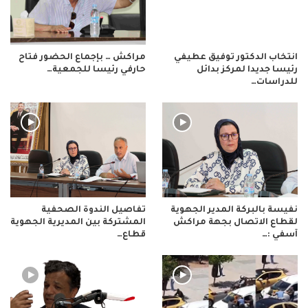
انتخاب الدكتور توفيق عطيفي
مراكش … بإجماع الحضور فتاح
رئيسا جديدا لمركز بدائل
حارفي رئيسا للجمعية…
للدراسات…
نفيسة بالبركة المدير الجهوية
تفاصيل الندوة الصحفية
لقطاع الاتصال بجهة مراكش
المشتركة بين المديرية الجهوية
آسفي :…
قطاع…