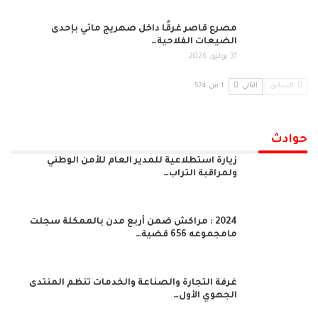
مصرع قاصر غرقًا داخل صهريج مائي بإحدى
الضيعات الفلاحية…
31 يوليو, 2026
السابق
التالي
1 من 574
حوادث
زيارة استطلاعية للمدير العام للأمن الوطني
ولمراقبة التراب…
2024 : مراكش ضمن أربع مدن بالممكلة سجلت
مامجموعه 656 قضية…
غرفة التجارة والصناعة والخدمات تنظم المنتدى
الجهوي الأول…