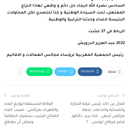
السادس نصره الله لايجاد حل دائم و واقعي لهاذا النزاع
المفتعل، تحت السيادة الوطنية و كذا للتصدي لكل المحاولات
البئيسة لاعداء وحدتنا الترابية والوطنية.
الرباط في 27 غشت
2022 عبد العزيز الدرويش
رئيس الجمعية المغربية لرؤساء مجالس العمالات و الاقاليم
WhatsApp
Twitter
Facebook
شارك
السابق بوست
القادم بوست
كمال بن خالد رئيس غرفة التجارة
الوكالة المستقلة لتوزيع الماء
والصناعة والخدمات بجهة
والكهرباء بمراكش : صبيب الماء
مراكش آسفي : ماذا يريد دكتاتور
الصالح للشرب سيعرف انخفاضاً
قصر قرطاج لتونس… ؟
ويمكن أن ينقطع