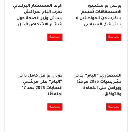
يونس بو سكسو:
الوفا المستشار البرلماني
الاستحقاقات تُحسم
لحزب البام بمراكش
بالقرب من المواطنين لا
يسائل وزير الصحة حول
بالتراشق السياسي
انتشار الاشخاص الذين…
سياسة
سياسة
المنصوري: “البام” يدخل
كودار: توافق كامل داخل
تشريعيات 2026 موحدًا
“البام” على مرشحي
ويراهن على الكفاءة
انتخابات 2026 بعد 17
والتوافق…
اجتماعًا
سياسة
سياسة