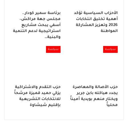
الأحزاب السياسية تؤكد
برئاسة سمير كودار..
أهمية تخليق انتخابات
مجلس جهة مراكش–
2026 وتعزيز المشاركة
آسفي يبحث مشاريع
المواطنة
استراتيجية لدعم التنمية
والبنية…
سياسة
سياسة
حزب الأصالة والمعاصرة
حزب التقدم والاشتراكية
يجدد هياكله بابن جرير
يزكي حميد قميزة مرشحاً
ويختار منعم بويدية أميناً
للانتخابات التشريعية
محلياً
بإقليم شيشاوة