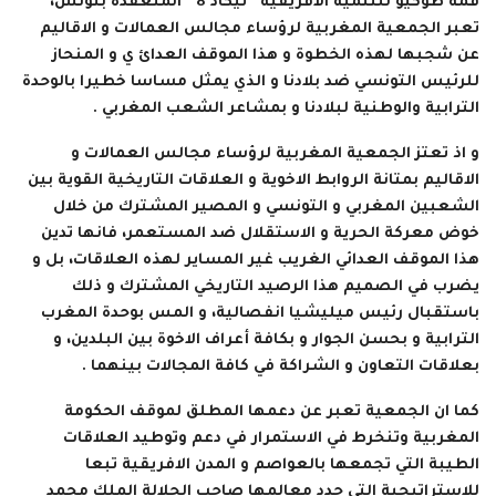
قمة طوكيو للتنمية الافريقية “تيكاد 8” المنعقدة بتونس،
تعبر الجمعية المغربية لرؤساء مجالس العمالات و الاقاليم
عن شجبها لهذه الخطوة و هذا الموقف العدائ ي و المنحاز
للرئيس التونسي ضد بلادنا و الذي يمثل مساسا خطيرا بالوحدة
الترابية والوطنية لبلادنا و بمشاعر الشعب المغربي .
و اذ تعتز الجمعية المغربية لرؤساء مجالس العمالات و
الاقاليم بمتانة الروابط الاخوية و العلاقات التاريخية القوية بين
الشعبين المغربي و التونسي و المصير المشترك من خلال
خوض معركة الحرية و الاستقلال ضد المستعمر، فانها تدين
هذا الموقف العدائي الغريب غير المساير لهذه العلاقات، بل و
يضرب في الصميم هذا الرصيد التاريخي المشترك و ذلك
باستقبال رئيس ميليشيا انفصالية، و المس بوحدة المغرب
الترابية و بحسن الجوار و بكافة أعراف الاخوة بين البلدين، و
بعلاقات التعاون و الشراكة في كافة المجالات بينهما .
كما ان الجمعية تعبر عن دعمها المطلق لموقف الحكومة
المغربية وتنخرط في الاستمرار في دعم وتوطيد العلاقات
الطيبة التي تجمعها بالعواصم و المدن الافريقية تبعا
للاستراتيجية التي حدد معالمها صاحب الجلالة الملك محمد