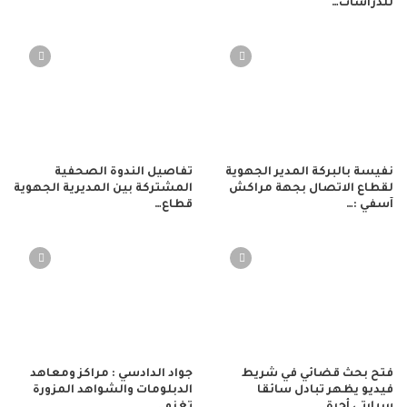
للدراسات…
نفيسة بالبركة المدير الجهوية
تفاصيل الندوة الصحفية
لقطاع الاتصال بجهة مراكش
المشتركة بين المديرية الجهوية
آسفي :…
قطاع…
فتح بحث قضائي في شريط
جواد الدادسي : مراكز ومعاهد
فيديو يظهر تبادل سائقا
الدبلومات والشواهد المزورة