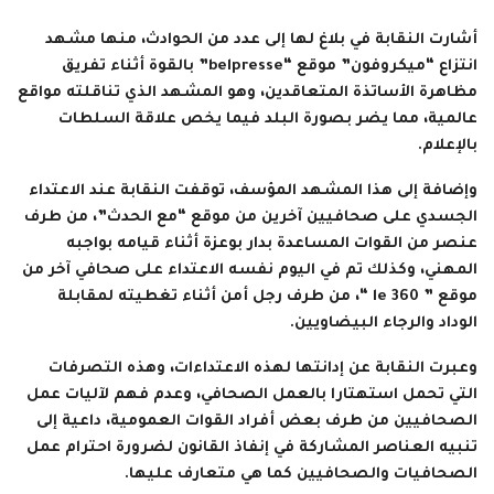
أشارت النقابة في بلاغ لها إلى عدد من الحوادث، منها مشهد
انتزاع “ميكروفون” موقع “belpresse” بالقوة أثناء تفريق
مظاهرة الأساتذة المتعاقدين، وهو المشهد الذي تناقلته مواقع
عالمية، مما يضر بصورة البلد فيما يخص علاقة السلطات
بالإعلام.
وإضافة إلى هذا المشهد المؤسف، توقفت النقابة عند الاعتداء
الجسدي على صحافيين آخرين من موقع “مع الحدث”، من طرف
عنصر من القوات المساعدة بدار بوعزة أثناء قيامه بواجبه
المهني، وكذلك تم في اليوم نفسه الاعتداء على صحافي آخر من
موقع ” le 360 “، من طرف رجل أمن أثناء تغطيته لمقابلة
الوداد والرجاء البيضاويين.
وعبرت النقابة عن إدانتها لهذه الاعتداءات، وهذه التصرفات
التي تحمل استهتارا بالعمل الصحافي، وعدم فهم لآليات عمل
الصحافيين من طرف بعض أفراد القوات العمومية، داعية إلى
تنبيه العناصر المشاركة في إنفاذ القانون لضرورة احترام عمل
الصحافيات والصحافيين كما هي متعارف عليها.