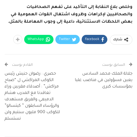
وخلص بلاغ النقابة إلى التأكيد على تفهم الصحافيات
والصحافيين لإكراهات وظروف اشتغال القوات العمومية في
بعض اللحظات الاستثنائية، داعية إلى وجوب المعاملة بالمثل.
WhatsApp
Twitter
Facebook
شارك
السابق بوست
القادم بوست
جلالة الملك محمد السادس
حصري : رضوان حنيش رئيس
يعين مسؤولين في مناصب عليا
الكوكب المراكشي ل “صباح
بمؤسسات كبرى
مراكش” : أصدقاء مقربين وراء
تعاقدنا مع المدرب هشام
الدميعي والفريق مستهدف
والرؤساء السابقون ” كيتسالو”
للكوكب 900 مليون سنتيم ولن
نستسلم