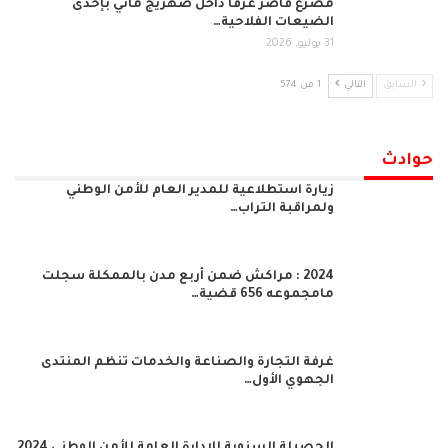
مصرع قاصر غرقًا داخل صهريج مائي بإحدى
الضيعات الفلاحية…
31 يوليو, 2026
السابق
التالي
1 من 574
حوادث
زيارة استطلاعية للمدير العام للأمن الوطني
ولمراقبة التراب…
2024 : مراكش ضمن أربع مدن بالممكلة سجلت
مامجموعه 656 قضية…
غرفة التجارة والصناعة والخدمات تنظم المنتدى
الجهوي الأول…