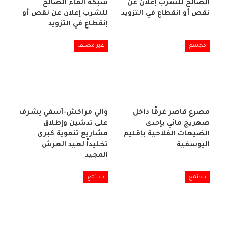
الصالح للشرب إعلان عن
شبكة الماء الصالح
نقص أو انقطاع في التزويد
للشرب إعلان عن نقص أو
إنقطاع في التزويد
مجتمع
غير مصنف
مصرع قاصر غرقًا داخل
والي مراكش-آسفي يشرف
صهريج مائي بإحدى
على تدشين وإطلاق
الضيعات الفلاحية بإقليم
مشاريع تنموية كبرى
اليوسفية
تخليداً لعيد العرش
المجيد
مجتمع
مجتمع