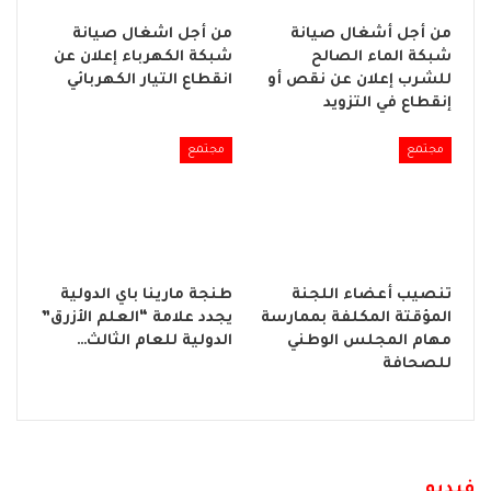
من أجل أشغال صيانة
من أجل اشغال صيانة
شبكة الماء الصالح
شبكة الكهرباء إعلان عن
للشرب إعلان عن نقص أو
انقطاع التيار الكهربائي
إنقطاع في التزويد
مجتمع
مجتمع
تنصيب أعضاء اللجنة
طنجة مارينا باي الدولية
المؤقتة المكلفة بممارسة
يجدد علامة “العلم الأزرق”
مهام المجلس الوطني
الدولية للعام الثالث…
للصحافة
فيديو