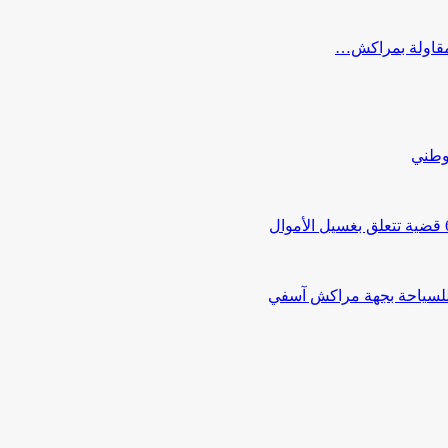
ب مقاولة بمراكش…
لوطني
 للسياحة بجهة مراكش آسفي