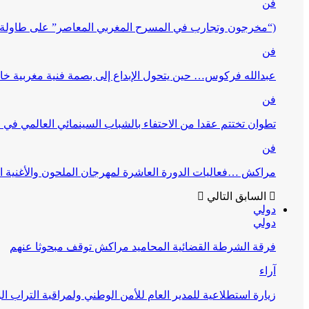
فن
(“مخرجون وتجارب في المسرح المغربي المعاصر” على طاولة 
فن
عبدالله فركوس… حين يتحول الإبداع إلى بصمة فنية مغربية خا
فن
تطوان تختتم عقدا من الاحتفاء بالشباب السينمائي العالمي في
فن
مراكش …فعاليات الدورة العاشرة لمهرجان الملحون والأغنية ا
السابق
التالي
دولي
دولي
فرقة الشرطة القضائية المحاميد مراكش توقف مبحوثا عنهم
آراء
زيارة استطلاعية للمدير العام للأمن الوطني ولمراقبة التراب ا