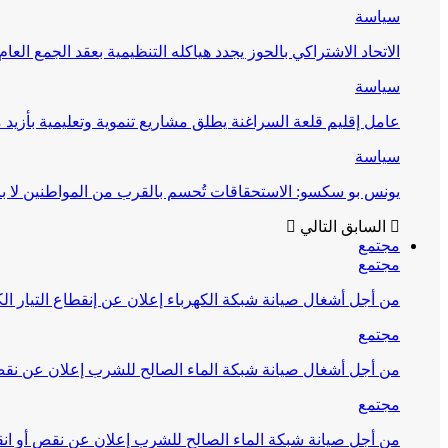
سياسة
الاتحاد الاشتراكي بالحوز يجدد هياكله التنظيمية بعقد الجمع العام
سياسة
عامل إقليم قلعة السراغنة يطلق مشاريع تنموية وتعليمية بأزيد من 27 مليون درهم احتف
سياسة
يونس بو سكسو: الاستحقاقات تُحسم بالقرب من المواطنين لا ب
السابق
التالي
مجتمع
مجتمع
من أجل أشغال صيانة شبكة الكهرباء إعلان عن إنقطاع التيار الك
مجتمع
من أجل أشغال صيانة شبكة الماء الصالح للشرب إعلان عن نقص 
مجتمع
من أجل صيانة شبكة الماء الصالح للشرب إعلان عن نقص أو انق