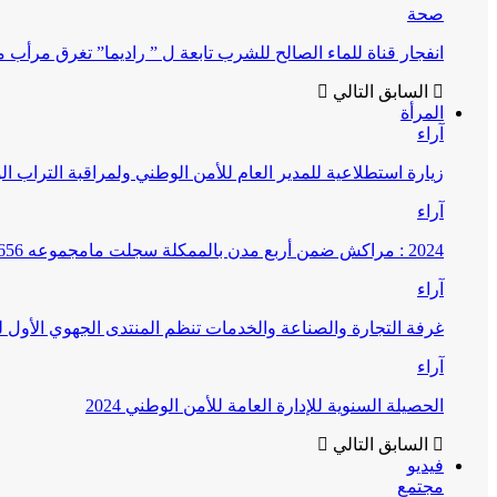
صحة
انفجار قناة للماء الصالح للشرب تابعة ل ” راديما” تغرق مرأ
السابق
التالي
المرأة
آراء
زيارة استطلاعية للمدير العام للأمن الوطني ولمراقبة التراب ا
آراء
2024 : مراكش ضمن أربع مدن بالممكلة سجلت مامجموعه 656 قضية تتعلق بغسيل الأموال
آراء
غرفة التجارة والصناعة والخدمات تنظم المنتدى الجهوي الأول
آراء
الحصيلة السنوية للإدارة العامة للأمن الوطني 2024
السابق
التالي
فيديو
مجتمع