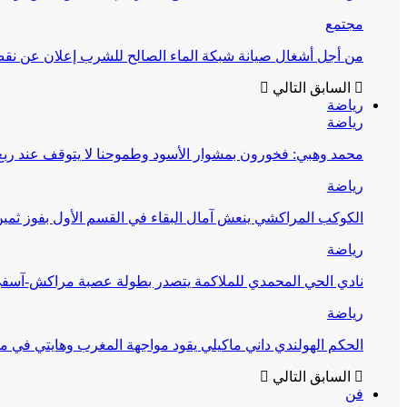
مجتمع
من أجل أشغال صيانة شبكة الماء الصالح للشرب إعلان عن نقص 
السابق
التالي
رياضة
رياضة
محمد وهبي: فخورون بمشوار الأسود وطموحنا لا يتوقف عند ربع 
رياضة
الكوكب المراكشي ينعش آمال البقاء في القسم الأول بفوز ثمين
رياضة
نادي الحي المحمدي للملاكمة يتصدر بطولة عصبة مراكش-آسف
رياضة
الحكم الهولندي داني ماكيلي يقود مواجهة المغرب وهايتي في مونديا
السابق
التالي
فن