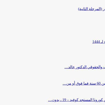
المرحلة الثانية)
144
ب والحقوقي الدكتور خالد…
من…
لمستجد كوفيد – 19 ، بدون…