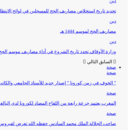
دين
تحديد تاريخ استخلاص مصاريف الحج للمسجلين في لوائح الانتظار (
دين
مصاريف الحج لموسم 1444 هـ
دين
وزارة الأوقاف تحدد تاريخ الشروع في أداء مصاريف موسم الحج لـ 4
السابق
التالي
صحة
صحة
” الخوف في زمن كورونا ” إصدار جديد للأستاذ الجامعي والكات
صحة
المغرب يعتمد جرعة رابعة من اللقاح المضاد لكورونا لدى البالغين 60 سنة فما فوق أو 
صحة
صاحب الجلالة الملك محمد السادس حفظه الله تعرض لفيروس كورونا ا