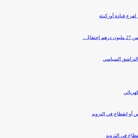
 لفرع قيادة أوزكيتة
اءً…
التراشق السياسي
هربائي
أو إنقطاع في التزويد
طاع في التزويد