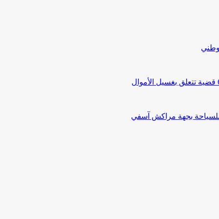
لوطني
 للسياحة بجهة مراكش آسفي