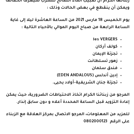
زبنائها الكرام أن صبيب الماء الصالح للشرب سيعرف انخفاضاً
ويمكن أن ينقطع في بعض الحالات وذلك :
يوم الخميس 18 مارس 2021 من الساعة العاشرة ليلا إلى غاية
الساعة الرابعة من صباح اليوم الموالي بالأحياء التالية :
les VERGERS
كولف أركان
تجزئة الإيمان
زهور تسلطانت
فندق سلمان
إدين أندلس (EDEN ANDALOUS)
تجزئة جنان الشريفية-أولاد يحيى.
المرجو من زبنائنا الكرام اتخاذ الاحتياطات الضرورية، حيث يمكن
إعادة التزويد قبل الساعة المحددة أعلاه و دون سابق إنذار.
للمزيد من المعلومات، المرجو الاتصال بمركز العلاقة مع الزبناء
على الرقم 0802000123