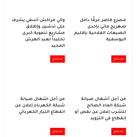
مصرع قاصر غرقًا داخل
والي مراكش-آسفي يشرف
صهريج مائي بإحدى
على تدشين وإطلاق
الضيعات الفلاحية بإقليم
مشاريع تنموية كبرى
اليوسفية
تخليداً لعيد العرش
المجيد
مجتمع
مجتمع
من أجل أشغال صيانة
من أجل اشغال صيانة
شبكة الماء الصالح
شبكة الكهرباء إعلان عن
للشرب إعلان عن نقص أو
انقطاع التيار الكهربائي
إنقطاع في التزويد
مجتمع
مجتمع