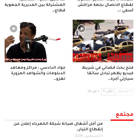
لقطاع الاتصال بجهة مراكش
المشتركة بين المديرية الجهوية
آسفي :…
قطاع…
فتح بحث قضائي في شريط
جواد الدادسي : مراكز ومعاهد
فيديو يظهر تبادل سائقا
الدبلومات والشواهد المزورة
سيارتي أجرة…
تغزو…
السابق
التالي
1 من 26
مجتمع
من أجل أشغال صيانة شبكة الكهرباء إعلان عن
إنقطاع التيار…
5 أغسطس, 2026