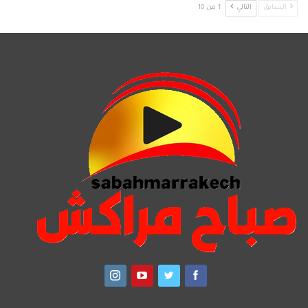
السابق
التالي
1 من 10