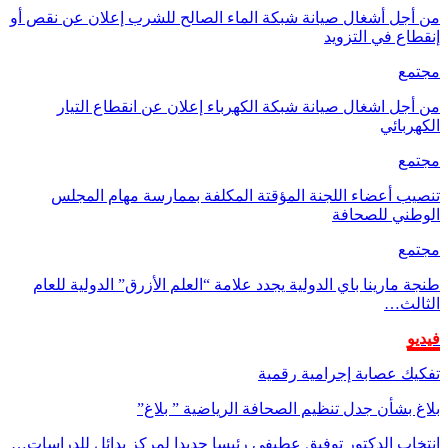
من أجل أشغال صيانة شبكة الماء الصالح للشرب إعلان عن نقص أو
إنقطاع في التزويد
مجتمع
من أجل اشغال صيانة شبكة الكهرباء إعلان عن انقطاع التيار
الكهربائي
مجتمع
تنصيب أعضاء اللجنة المؤقتة المكلفة بممارسة مهام المجلس
الوطني للصحافة
مجتمع
طنجة مارينا باي الدولية يجدد علامة “العلم الأزرق” الدولية للعام
الثالث…
فيديو
تفكيك عصابة إجرامية رقمية
بلاغ بشأن جدل تنظيم الصحافة الرياضية ” بلاغ”
انتخاب الدكتور توفيق عطيفي رئيسا جديدا لمركز بدائل للدراسات…