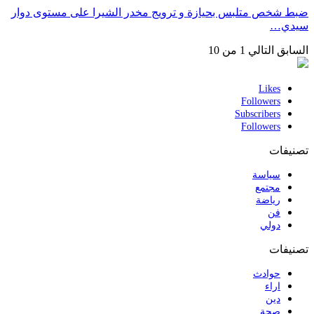
ضبط شخص متلبس بحيازة و ترويج مخدر الشيرا على مستوى دوار
سيدي…
السابق
التالي
1 من 10
Likes
Followers
Subscribers
Followers
تصنيفات
سياسة
مجتمع
رياضة
فن
دولي
تصنيفات
حوادث
اراء
دين
صحة