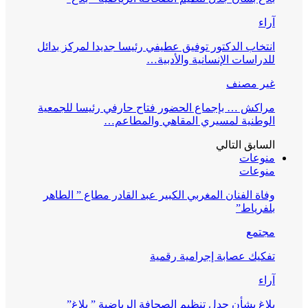
آراء
انتخاب الدكتور توفيق عطيفي رئيسا جديدا لمركز بدائل
للدراسات الإنسانية والأدبية…
غير مصنف
مراكش … بإجماع الحضور فتاح حارفي رئيسا للجمعية
الوطنية لمسيري المقاهي والمطاعم…
السابق
التالي
منوعات
منوعات
وفاة الفنان المغربي الكبير عبد القادر مطاع ” الطاهر
بلفرياط”
مجتمع
تفكيك عصابة إجرامية رقمية
آراء
بلاغ بشأن جدل تنظيم الصحافة الرياضية ” بلاغ”