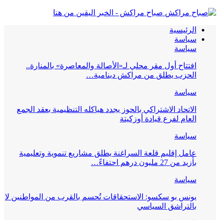
صباح مراكش - الخبر اليقين من هنا
الرئيسية
سياسة
سياسة
افتتاح أول مقر محلي لـ«الأصالة والمعاصرة» بالمنارة..
الحزب يطلق من مراكش دينامية…
سياسة
الاتحاد الاشتراكي بالحوز يجدد هياكله التنظيمية بعقد الجمع
العام لفرع قيادة أوزكيتة
سياسة
عامل إقليم قلعة السراغنة يطلق مشاريع تنموية وتعليمية
بأزيد من 27 مليون درهم احتفاءً…
سياسة
يونس بو سكسو: الاستحقاقات تُحسم بالقرب من المواطنين لا
بالتراشق السياسي