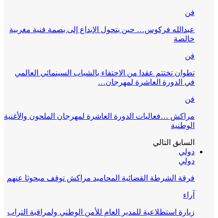
فن
عبدالله فركوس… حين يتحول الإبداع إلى بصمة فنية مغربية
خالصة
فن
تطوان تختتم عقدا من الاحتفاء بالشباب السينمائي العالمي
في الدورة العاشرة لمهرجان…
فن
مراكش …فعاليات الدورة العاشرة لمهرجان الملحون والأغنية
الوطنية
السابق
التالي
دولي
دولي
فرقة الشرطة القضائية المحاميد مراكش توقف مبحوثا عنهم
آراء
زيارة استطلاعية للمدير العام للأمن الوطني ولمراقبة التراب