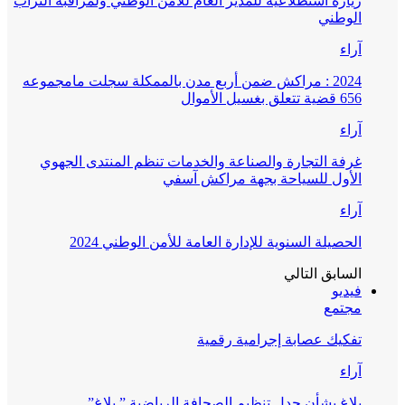
زيارة استطلاعية للمدير العام للأمن الوطني ولمراقبة التراب
الوطني
آراء
2024 : مراكش ضمن أربع مدن بالممكلة سجلت مامجموعه
656 قضية تتعلق بغسيل الأموال
آراء
غرفة التجارة والصناعة والخدمات تنظم المنتدى الجهوي
الأول للسياحة بجهة مراكش آسفي
آراء
الحصيلة السنوية للإدارة العامة للأمن الوطني 2024
السابق
التالي
فيديو
مجتمع
تفكيك عصابة إجرامية رقمية
آراء
بلاغ بشأن جدل تنظيم الصحافة الرياضية ” بلاغ”