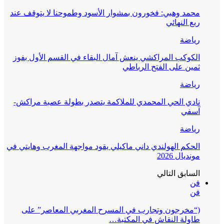
محمد وهبي: فخورون بمشوار الأسود وطموحنا لا يتوقف عند
ربع النهائي
رياضة
الكوكب المراكشي ينعش آمال البقاء في القسم الأول بفوز
ثمين على الفتح الرباطي
رياضة
نادي الحي المحمدي للملاكمة يتصدر بطولة عصبة مراكش-
آسفي
رياضة
الحكم الهولندي داني ماكيلي يقود مواجهة المغرب وهايتي في
مونديال 2026
السابق
التالي
فن
فن
(“مخرجون وتجارب في المسرح المغربي المعاصر” على
طاولة النقاش في المكتبة…