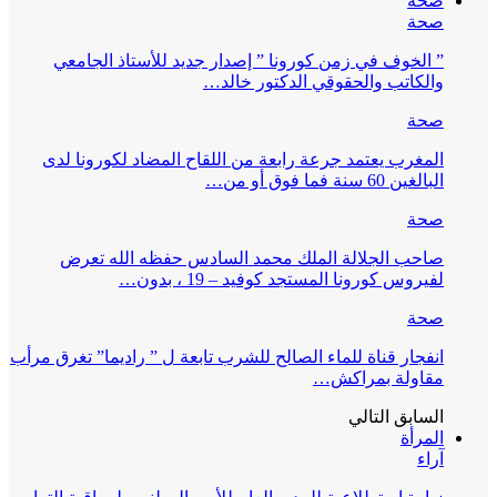
صحة
صحة
” الخوف في زمن كورونا ” إصدار جديد للأستاذ الجامعي
والكاتب والحقوقي الدكتور خالد…
صحة
المغرب يعتمد جرعة رابعة من اللقاح المضاد لكورونا لدى
البالغين 60 سنة فما فوق أو من…
صحة
صاحب الجلالة الملك محمد السادس حفظه الله تعرض
لفيروس كورونا المستجد كوفيد – 19 ، بدون…
صحة
انفجار قناة للماء الصالح للشرب تابعة ل ” راديما” تغرق مرأب
مقاولة بمراكش…
السابق
التالي
المرأة
آراء