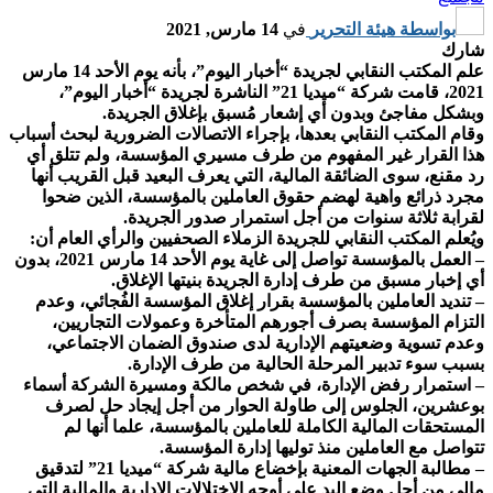
بواسطة
هيئة التحرير
في
14 مارس, 2021
شارك
علم المكتب النقابي لجريدة “أخبار اليوم”، بأنه يوم الأحد 14 مارس
2021، قامت شركة “ميديا 21” الناشرة لجريدة “أخبار اليوم”،
وبشكل مفاجئ وبدون أي إشعار مُسبق بإغلاق الجريدة.
وقام المكتب النقابي بعدها، بإجراء الاتصالات الضرورية لبحث أسباب
هذا القرار غير المفهوم من طرف مسيري المؤسسة، ولم تتلق أي
رد مقنع، سوى الضائقة المالية، التي يعرف البعيد قبل القريب أنها
مجرد ذرائع واهية لهضم حقوق العاملين بالمؤسسة، الذين ضحوا
لقرابة ثلاثة سنوات من أجل استمرار صدور الجريدة.
ويُعلم المكتب النقابي للجريدة الزملاء الصحفيين والرأي العام أن:
– العمل بالمؤسسة تواصل إلى غاية يوم الأحد 14 مارس 2021، بدون
أي إخبار مسبق من طرف إدارة الجريدة بنيتها الإغلاق.
– تنديد العاملين بالمؤسسة بقرار إغلاق المؤسسة الفُجائي، وعدم
التزام المؤسسة بصرف أجورهم المتأخرة وعمولات التجاريين،
وعدم تسوية وضعيتهم الإدارية لدى صندوق الضمان الاجتماعي،
بسبب سوء تدبير المرحلة الحالية من طرف الإدارة.
– استمرار رفض الإدارة، في شخص مالكة ومسيرة الشركة أسماء
بوعشرين، الجلوس إلى طاولة الحوار من أجل إيجاد حل لصرف
المستحقات المالية الكاملة للعاملين بالمؤسسة، علما أنها لم
تتواصل مع العاملين منذ توليها إدارة المؤسسة.
– مطالبة الجهات المعنية بإخضاع مالية شركة “ميديا 21” لتدقيق
مالي من أجل وضع اليد على أوجه الاختلالات الإدارية والمالية التي