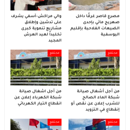
مصرع قاصر غرقًا داخل
والي مراكش-آسفي يشرف
صهريج مائي بإحدى
على تدشين وإطلاق
الضيعات الفلاحية بإقليم
مشاريع تنموية كبرى
اليوسفية
تخليداً لعيد العرش
المجيد
مجتمع
مجتمع
من أجل أشغال صيانة
من أجل اشغال صيانة
شبكة الماء الصالح
شبكة الكهرباء إعلان عن
للشرب إعلان عن نقص أو
انقطاع التيار الكهربائي
إنقطاع في التزويد
مجتمع
مجتمع