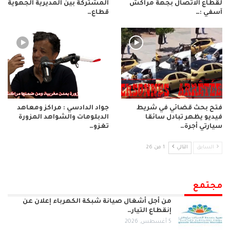
لقطاع الاتصال بجهة مراكش
المشتركة بين المديرية الجهوية
آسفي :…
قطاع…
فتح بحث قضائي في شريط
جواد الدادسي : مراكز ومعاهد
فيديو يظهر تبادل سائقا
الدبلومات والشواهد المزورة
سيارتي أجرة…
تغزو…
السابق
التالي
1 من 26
مجتمع
من أجل أشغال صيانة شبكة الكهرباء إعلان عن
إنقطاع التيار…
5 أغسطس, 2026