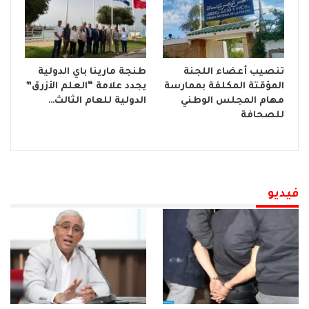
تنصيب أعضاء اللجنة
طنجة مارينا باي الدولية
المؤقتة المكلفة بممارسة
يجدد علامة “العلم الأزرق”
مهام المجلس الوطني
الدولية للعام الثالث…
للصحافة
فيديو