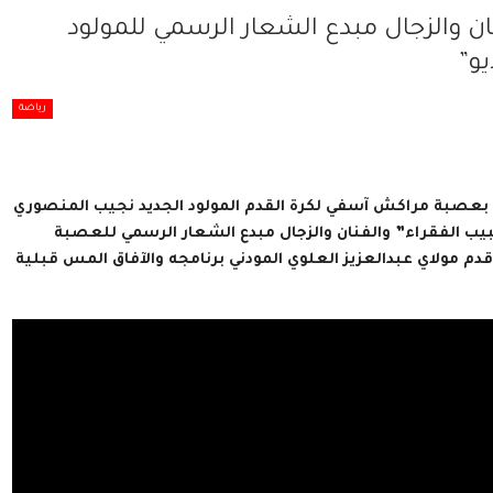
 والزجال مبدع الشعار الرسمي للمولود
و”
رياضة
سة بعصبة مراكش آسفي لكرة القدم المولود الجديد نجيب المنصوري
يب الفقراء” والفنان والزجال مبدع الشعار الرسمي للعصبة
دم مولاي عبدالعزيز العلوي المودني برنامجه والآفاق المس قبلية