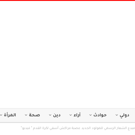
دولي
حوادث
آراء
دين
صحة
المرأة
مبدع الشعار الرسمي للمولود الجديد عصبة مراكش آسفي لكرة القدم ” فيديو”