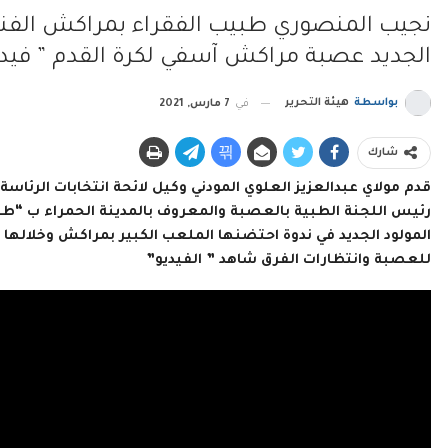
نجيب المنصوري طبيب الفقراء بمراكش الفنان
الجديد عصبة مراكش آسفي لكرة القدم ” فيدي
بواسطة
هيئة التحرير
في
7 مارس, 2021
شارك
قدم مولاي عبدالعزيز العلوي المودني وكيل لائحة انتخابات الرئا
رئيس اللجنة الطبية بالعصبة والمعروف بالمدينة الحمراء ب “طب
المولود الجديد في ندوة احتضنها الملعب الكبير بمراكش وخلالها ق
للعصبة وانتظارات الفرق شاهد ” الفيديو”