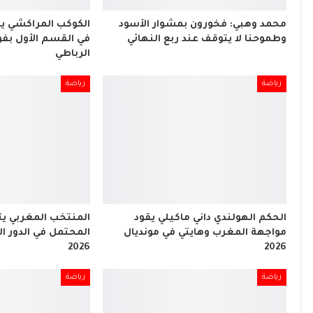
محمد وهبي: فخورون بمشوار الأسود
الكوكب المراكشي ي
وطموحنا لا يتوقف عند ربع النهائي
في القسم الأول بفو
الرباطي
رياضة
رياضة
الحكم الهولندي داني ماكيلي يقود
المنتخب المغربي ي
مواجهة المغرب وهايتي في مونديال
المحتمل في الدور ال
2026
2026
رياضة
رياضة