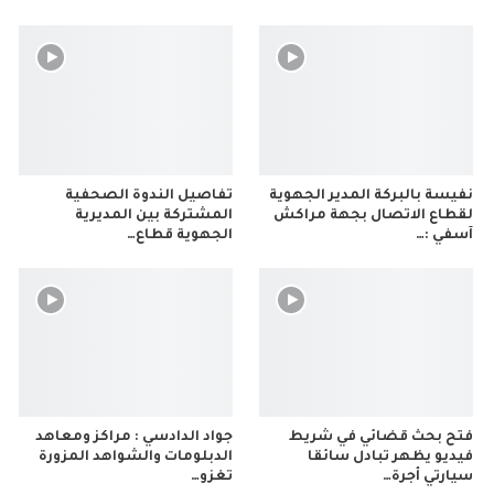
نفيسة بالبركة المدير الجهوية
تفاصيل الندوة الصحفية
لقطاع الاتصال بجهة مراكش
المشتركة بين المديرية
آسفي :…
الجهوية قطاع…
فتح بحث قضائي في شريط
جواد الدادسي : مراكز ومعاهد
فيديو يظهر تبادل سائقا
الدبلومات والشواهد المزورة
سيارتي أجرة…
تغزو…