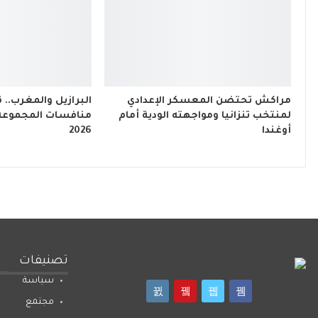
مراكش تحتضن المعسكر الإعدادي
البرازيل والمغرب..
لمنتخب تنزانيا ومواجهته الودية أمام
منافسات المجموعة ا
أوغندا
2026
تصنيفات
سياسة
مجتمع