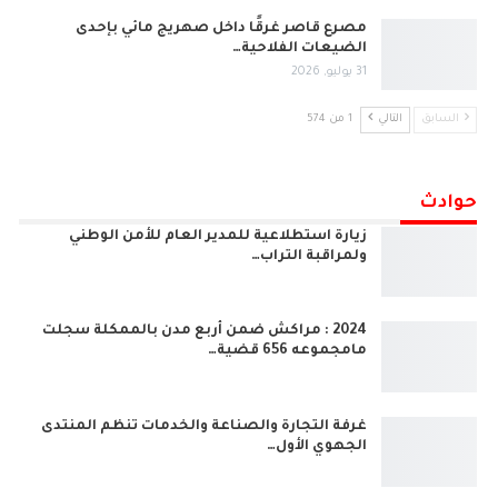
مصرع قاصر غرقًا داخل صهريج مائي بإحدى
الضيعات الفلاحية…
31 يوليو, 2026
السابق
التالي
1 من 574
حوادث
زيارة استطلاعية للمدير العام للأمن الوطني
ولمراقبة التراب…
2024 : مراكش ضمن أربع مدن بالممكلة سجلت
مامجموعه 656 قضية…
غرفة التجارة والصناعة والخدمات تنظم المنتدى
الجهوي الأول…