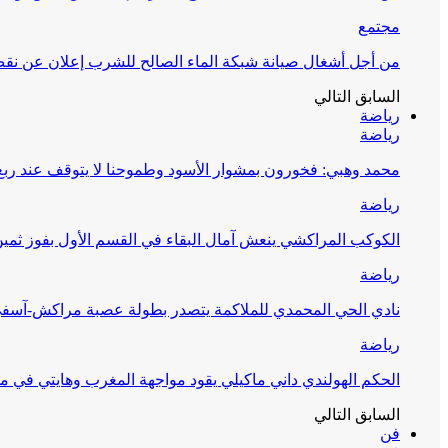
مجتمع
من أجل أشغال صيانة شبكة الماء الصالح للشرب إعلان عن نقص 
السابق
التالي
رياضة
رياضة
محمد وهبي: فخورون بمشوار الأسود وطموحنا لا يتوقف عند ربع 
رياضة
الكوكب المراكشي ينعش آمال البقاء في القسم الأول بفوز ثمين
رياضة
نادي الحي المحمدي للملاكمة يتصدر بطولة عصبة مراكش-آسف
رياضة
الحكم الهولندي داني ماكيلي يقود مواجهة المغرب وهايتي في مونديا
السابق
التالي
فن