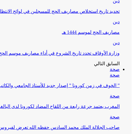
دين
تحديد تاريخ استخلاص مصاريف الحج للمسجلين في لوائح الانتظار (
دين
مصاريف الحج لموسم 1444 هـ
دين
وزارة الأوقاف تحدد تاريخ الشروع في أداء مصاريف موسم الحج لـ 4
السابق
التالي
صحة
صحة
” الخوف في زمن كورونا ” إصدار جديد للأستاذ الجامعي والكات
صحة
المغرب يعتمد جرعة رابعة من اللقاح المضاد لكورونا لدى البالغين 60 سنة فما فوق أو 
صحة
صاحب الجلالة الملك محمد السادس حفظه الله تعرض لفيروس كورونا ا