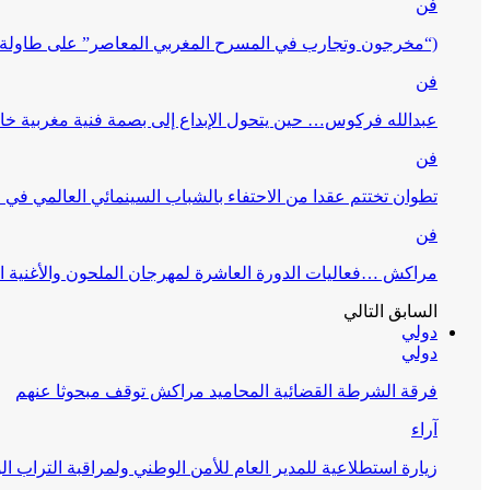
فن
(“مخرجون وتجارب في المسرح المغربي المعاصر” على طاولة 
فن
عبدالله فركوس… حين يتحول الإبداع إلى بصمة فنية مغربية خا
فن
تطوان تختتم عقدا من الاحتفاء بالشباب السينمائي العالمي في
فن
مراكش …فعاليات الدورة العاشرة لمهرجان الملحون والأغنية ا
السابق
التالي
دولي
دولي
فرقة الشرطة القضائية المحاميد مراكش توقف مبحوثا عنهم
آراء
زيارة استطلاعية للمدير العام للأمن الوطني ولمراقبة التراب ا