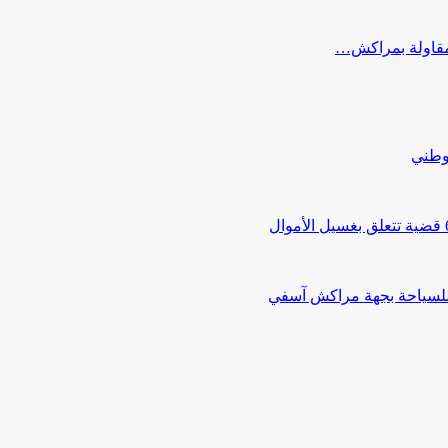
ب مقاولة بمراكش…
لوطني
 للسياحة بجهة مراكش آسفي