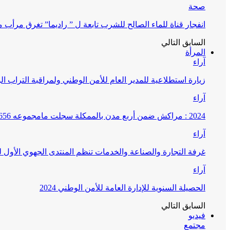
صحة
انفجار قناة للماء الصالح للشرب تابعة ل ” راديما” تغرق مرأ
السابق
التالي
المرأة
آراء
زيارة استطلاعية للمدير العام للأمن الوطني ولمراقبة التراب ا
آراء
2024 : مراكش ضمن أربع مدن بالممكلة سجلت مامجموعه 656 قضية تتعلق بغسيل الأموال
آراء
غرفة التجارة والصناعة والخدمات تنظم المنتدى الجهوي الأول
آراء
الحصيلة السنوية للإدارة العامة للأمن الوطني 2024
السابق
التالي
فيديو
مجتمع