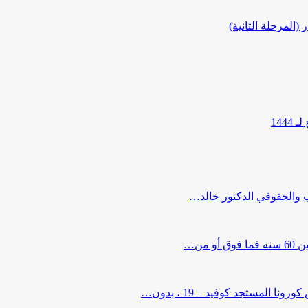
المرحلة الثانية)
144
ب والحقوقي الدكتور خالد…
من…
لمستجد كوفيد – 19 ، بدون…