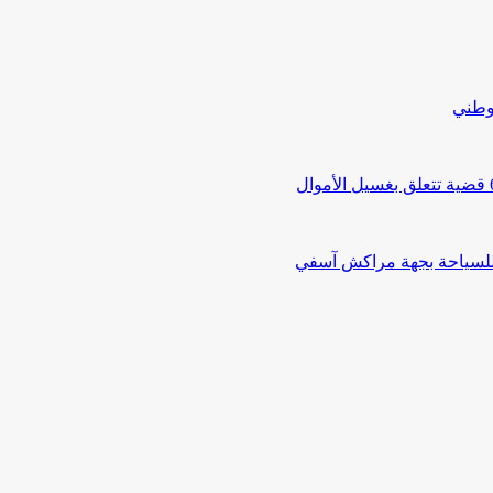
لوطني
 للسياحة بجهة مراكش آسفي