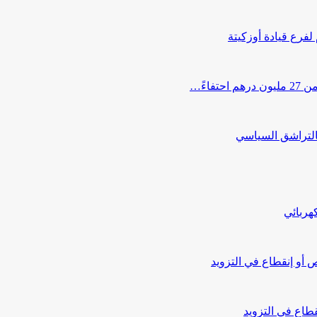
 لفرع قيادة أوزكيتة
اءً…
التراشق السياسي
هربائي
أو إنقطاع في التزويد
طاع في التزويد