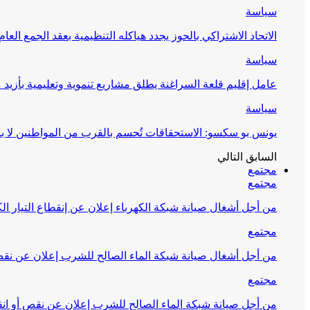
سياسة
الاتحاد الاشتراكي بالحوز يجدد هياكله التنظيمية بعقد الجمع العام
سياسة
عامل إقليم قلعة السراغنة يطلق مشاريع تنموية وتعليمية بأزيد من 27 مليون درهم احتف
سياسة
يونس بو سكسو: الاستحقاقات تُحسم بالقرب من المواطنين لا ب
السابق
التالي
مجتمع
مجتمع
من أجل أشغال صيانة شبكة الكهرباء إعلان عن إنقطاع التيار الك
مجتمع
من أجل أشغال صيانة شبكة الماء الصالح للشرب إعلان عن نقص 
مجتمع
من أجل صيانة شبكة الماء الصالح للشرب إعلان عن نقص أو انق