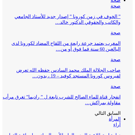
صحة
صحة
” الخوف في زمن كورونا ” إصدار جديد للأستاذ الجامعي
والكاتب والحقوقي الدكتور خالد…
صحة
المغرب يعتمد جرعة رابعة من اللقاح المضاد لكورونا لدى
البالغين 60 سنة فما فوق أو من…
صحة
صاحب الجلالة الملك محمد السادس حفظه الله تعرض
لفيروس كورونا المستجد كوفيد – 19 ، بدون…
صحة
انفجار قناة للماء الصالح للشرب تابعة ل ” راديما” تغرق مرأب
مقاولة بمراكش…
السابق
التالي
المرأة
آراء