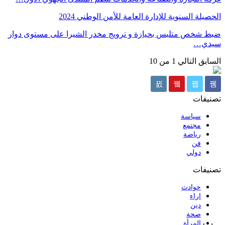
الحصيلة السنوية للإدارة العامة للأمن الوطني 2024
ضبط شخص متلبس بحيازة و ترويج مخدر الشيرا على مستوى دوار
سيدي…
السابق
التالي
1 من 10
تصنيفات
سياسة
مجتمع
رياضة
فن
دولي
تصنيفات
حوادث
اراء
دين
صحة
المرأة