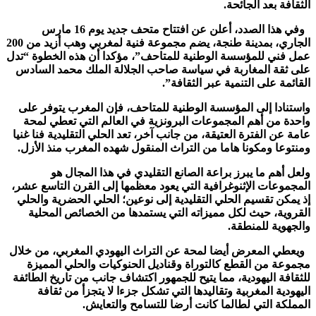
الثقافة بعد الجائحة.
وفي هذا الصدد، أعلن عن افتتاح متحف جديد يوم 16 مارس
الجاري، بمدينة طنجة، يضم مجموعة فنية لمغربي وهب أزيد من 200
عمل فني للمؤسسة الوطنية للمتاحف”، مؤكدا أن هذه الخطوة “تدل
على ثقة المغاربة في سياسة صاحب الجلالة الملك محمد السادس
القائمة على التنمية عبر الثقافة”.
واستنادا إلى المؤسسة الوطنية للمتاحف، فإن المغرب يتوفر على
واحدة من أهم المجموعات البرونزية في العالم التي تعطي لمحة
عامة عن الفترة العتيقة، من جانب آخر، تعد الحلي التقليدية فنا غنيا
ومنتوعا ومكونا هاما من التراث المنقول شهده المغرب منذ الأزل.
ولعل أهم ما يبرز براعة الصانع التقليدي في هذا المجال هو
المجموعات الإثنوغرافية التي يعود معظمها إلى القرن التاسع عشر،
إذ يمكن تقسيم الحلي التقليدية إلى نوعين؛ الحلي الحضرية والحلي
القروية، حيث لكل مميزاته التي يستمدها من الخصائص المحلية
والجهوية للمنطقة.
ويعطي المعرض أيضا لمحة عن التراث اليهودي المغربي، من خلال
مجموعة من القطع كالتوراة وقناديل الحنوكيات والحلي المميزة
للثقافة اليهودية، مما يتيح للجمهور اكتشاف جانب من تاريخ الطائفة
اليهودية المغربية وتقاليدها التي تشكل جزءا لا يتجزأ من ثقافة
المملكة التي لطالما كانت أرضا للتسامح والتعايش.