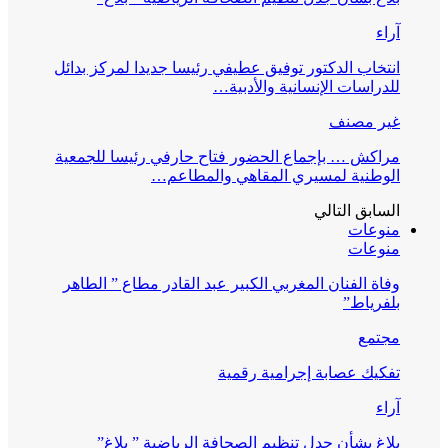
آراء
انتخاب الدكتور توفيق عطيفي رئيسا جديدا لمركز بدائل
للدراسات الإنسانية والأدبية…
غير مصنف
مراكش … بإجماع الحضور فتاح حارفي رئيسا للجمعية
الوطنية لمسيري المقاهي والمطاعم…
السابق
التالي
منوعات
منوعات
وفاة الفنان المغربي الكبير عبد القادر مطاع ” الطاهر
بلفرياط”
مجتمع
تفكيك عصابة إجرامية رقمية
آراء
بلاغ بشأن جدل تنظيم الصحافة الرياضية ” بلاغ”