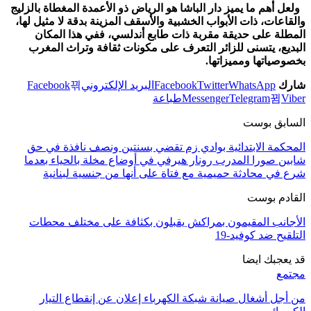
ولعل أهم ما يميز دار الباشا هو الرياض ذو الأعمدة المغطاة بالزليج
والقاعات، ذات الأبواب الخشبية والأسقف المزينة بدقة لا مثيل لها،
المطلة على حديقة مقربة ذات طابع أندلسي، ففي هذا المكان
البديع، يتسنى للزائر التعرف على مكونات ثقافة وتراث المغرب
بخصوصياتها ومميزاتها.
شارك
WhatsApp
Twitter
Facebook
البريد الإلكتروني
Facebook
Viber
Telegram
Messenger
طباعة
السابق بوست
المحكمة الابتدائية بوادي زم تقضي بسنتين ونصف نافذة في حق
شابين صورا المدرب رونار هيرفي في أوضاع مخلة بالحياء بعدما
شرع في محادثة حميمية مع فتاة على أنها من جنسية لبنانية
القادم بوست
الأجانب المقيمون بمراكش يقبلون بكثافة على مختلف محطات
التلقيح ضد كوفيد-19
قد يعجبك ايضا
مجتمع
من أجل أشغال صيانة شبكة الكهرباء إعلان عن إنقطاع التيار