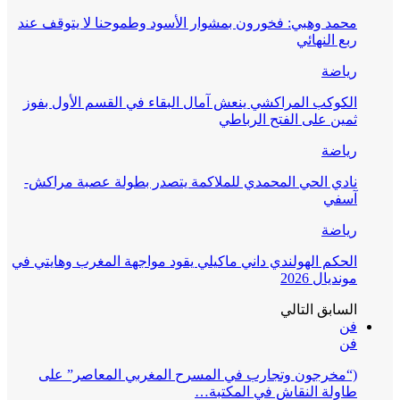
محمد وهبي: فخورون بمشوار الأسود وطموحنا لا يتوقف عند
ربع النهائي
رياضة
الكوكب المراكشي ينعش آمال البقاء في القسم الأول بفوز
ثمين على الفتح الرباطي
رياضة
نادي الحي المحمدي للملاكمة يتصدر بطولة عصبة مراكش-
آسفي
رياضة
الحكم الهولندي داني ماكيلي يقود مواجهة المغرب وهايتي في
مونديال 2026
السابق
التالي
فن
فن
(“مخرجون وتجارب في المسرح المغربي المعاصر” على
طاولة النقاش في المكتبة…