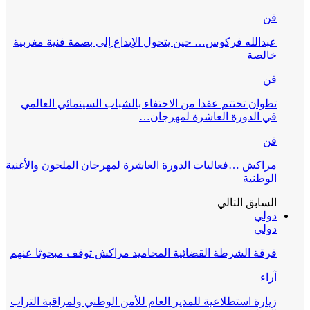
فن
عبدالله فركوس… حين يتحول الإبداع إلى بصمة فنية مغربية
خالصة
فن
تطوان تختتم عقدا من الاحتفاء بالشباب السينمائي العالمي
في الدورة العاشرة لمهرجان…
فن
مراكش …فعاليات الدورة العاشرة لمهرجان الملحون والأغنية
الوطنية
السابق
التالي
دولي
دولي
فرقة الشرطة القضائية المحاميد مراكش توقف مبحوثا عنهم
آراء
زيارة استطلاعية للمدير العام للأمن الوطني ولمراقبة التراب