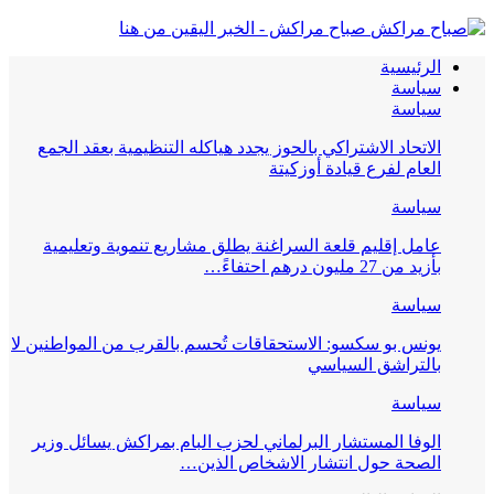
صباح مراكش - الخبر اليقين من هنا
الرئيسية
سياسة
سياسة
الاتحاد الاشتراكي بالحوز يجدد هياكله التنظيمية بعقد الجمع
العام لفرع قيادة أوزكيتة
سياسة
عامل إقليم قلعة السراغنة يطلق مشاريع تنموية وتعليمية
بأزيد من 27 مليون درهم احتفاءً…
سياسة
يونس بو سكسو: الاستحقاقات تُحسم بالقرب من المواطنين لا
بالتراشق السياسي
سياسة
الوفا المستشار البرلماني لحزب البام بمراكش يسائل وزير
الصحة حول انتشار الاشخاص الذين…