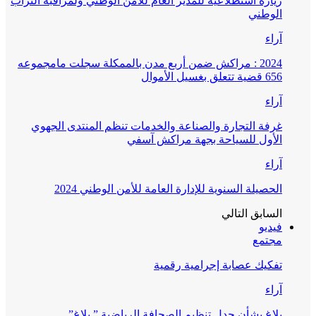
زيارة استطلاعية للمدير العام للأمن الوطني ولمراقبة التراب
الوطني
آراء
2024 : مراكش ضمن أربع مدن بالممكلة سجلت مامجموعه
656 قضية تتعلق بغسيل الأموال
آراء
غرفة التجارة والصناعة والخدمات تنظم المنتدى الجهوي
الأول للسياحة بجهة مراكش آسفي
آراء
الحصيلة السنوية للإدارة العامة للأمن الوطني 2024
السابق
التالي
فيديو
مجتمع
تفكيك عصابة إجرامية رقمية
آراء
بلاغ بشأن جدل تنظيم الصحافة الرياضية ” بلاغ”