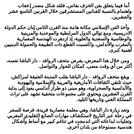
أما فيما يتعلق بفن الخزف بفاس، فلقد شكل مصدر إعجاب
واهتمام بالنسبة للفنانين المستشرقين خلال القرنين التاسع عشر
والعشرين.
وأخذ الفن الإسلامي مكانة هامة منذ القرن الثامن إبان حكم الدولة
الادريسية، ومع توالي الدول المرابطية والموحدية والمرينية
والوطاسية والسعدية والعلوية، إذ ازدهرت الهندسة المعمارية
بالمغرب والأندلس، واكتسبت القطع ذات الطبيعة والحمولة الدينيين
أهمية كبرى.
ومن خلال هذا المعرض، يفرض متحف الروافد – دار الباشا نفسه،
أكثر من أي وقت مضى، كمكان للحوار والتواصل.
ويقع متحف الروافد – دار الباشا بقلب المدينة العتيقة لمراكش،
حيث تلتقي الثقافات الأمازيغية والعربية والإسلامية واليهودية
والأندلسية والصحراوية، وهو مبنى ذو طراز أندلسي يعود إلى بداية
القرن العشرين ويحتوي على مجموعات متحفية تشهد على تراث
المملكة الغني وتاريخها التليد.
وتعد زيارة دار الباشا، وهي معلمة معمارية فريدة، فرصة للسفر
في رحلة عبر التاريخ لاستكشاف مهارات الصانع التقليدي المغربي
وتجليات ابداعاته التي اندمجت في تناغم كبير مع أنماط وأشكال
هندسية مستوحاة من بلدان أخرى.