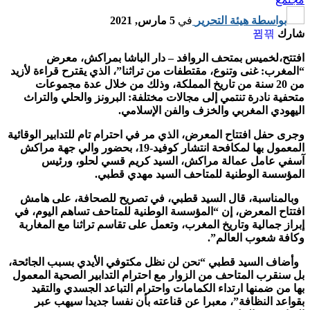
بواسطة
هيئة التحرير
في
5 مارس, 2021
شارك
افتتح،لخميس بمتحف الروافد – دار الباشا بمراكش، معرض
“المغرب: غنى وتنوع، مقتطفات من تراثنا”، الذي يقترح قراءة لأزيد
من 20 سنة من تاريخ المملكة، وذلك من خلال عدة مجموعات
متحفية نادرة تنتمي إلى مجالات مختلفة: البرونز والحلي والتراث
اليهودي المغربي والخزف والفن الإسلامي.
وجرى حفل افتتاح المعرض، الذي مر في احترام تام للتدابير الوقائية
المعمول بها لمكافحة انتشار كوفيد-19، بحضور والي جهة مراكش
آسفي عامل عمالة مراكش، السيد كريم قسي لحلو، ورئيس
المؤسسة الوطنية للمتاحف السيد مهدي قطبي.
وبالمناسبة، قال السيد قطبي، في تصريح للصحافة، على هامش
افتتاح المعرض، إن “المؤسسة الوطنية للمتاحف تساهم اليوم، في
إبراز جمالية وتاريخ المغرب، وتعمل على تقاسم تراثنا مع المغاربة
وكافة شعوب العالم”.
وأضاف السيد قطبي “نحن لن نظل مكتوفي الأيدي بسبب الجائحة،
بل سنقرب المتاحف من الزوار مع احترام التدابير الصحية المعمول
بها من ضمنها ارتداء الكمامات واحترام التباعد الجسدي والتقيد
بقواعد النظافة”، معبرا عن قناعته بأن نفسا جديدا سيهب عبر