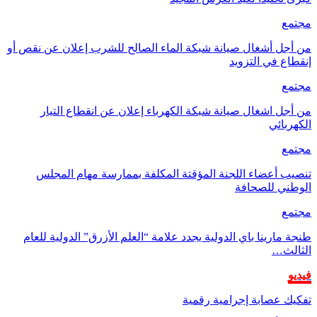
مجتمع
من أجل أشغال صيانة شبكة الماء الصالح للشرب إعلان عن نقص أو
إنقطاع في التزويد
مجتمع
من أجل اشغال صيانة شبكة الكهرباء إعلان عن انقطاع التيار
الكهربائي
مجتمع
تنصيب أعضاء اللجنة المؤقتة المكلفة بممارسة مهام المجلس
الوطني للصحافة
مجتمع
طنجة مارينا باي الدولية يجدد علامة “العلم الأزرق” الدولية للعام
الثالث…
فيديو
تفكيك عصابة إجرامية رقمية