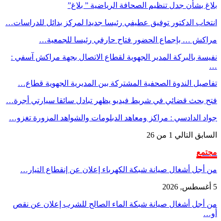
بلاغ بشأن جدل تنظيم الصحافة الرياضية ” بلاغ”
انتخاب الدكتور توفيق عطيفي رئيسا جديدا لمركز بدائل للدراسات…
مراكش … بإجماع الحضور فتاح حارفي رئيسا للجمعية…
نفيسة بالبركة المدير الجهوية لقطاع الاتصال بجهة مراكش آسفي :
…
تفاصيل الندوة الصحفية المشتركة بين المديرية الجهوية قطاع…
فتح بحث قضائي في شريط فيديو يظهر تبادل سائقا سيارتي أجرة…
جواد الدادسي : مراكز ومعاهد الدبلومات والشواهد المزورة تغزو…
السابق
التالي
1 من 26
مجتمع
من أجل أشغال صيانة شبكة الكهرباء إعلان عن إنقطاع التيار…
5 أغسطس, 2026
من أجل أشغال صيانة شبكة الماء الصالح للشرب إعلان عن نقص
أو…